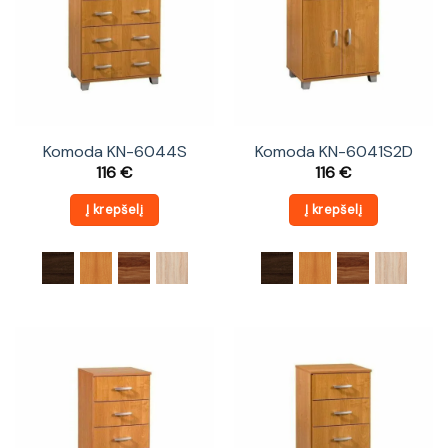
Komoda KN-6044S
Komoda KN-6041S2D
116
€
116
€
Į krepšelį
Į krepšelį