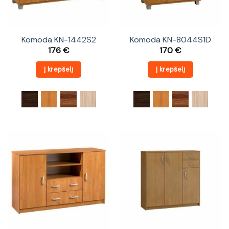
Komoda KN-1442S2
Komoda KN-8044S1D
176
€
170
€
Į krepšelį
Į krepšelį