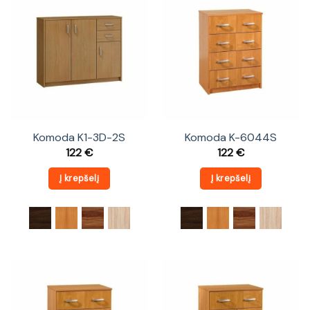
Komoda K1-3D-2S
Komoda K-6044S
122
€
122
€
Į krepšelį
Į krepšelį