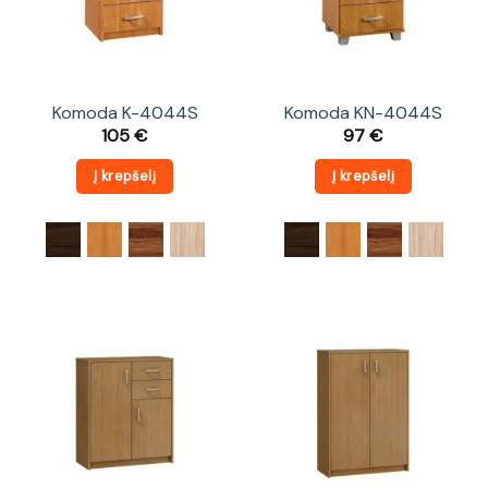
Komoda K-4044S
Komoda KN-4044S
105
€
97
€
Į krepšelį
Į krepšelį