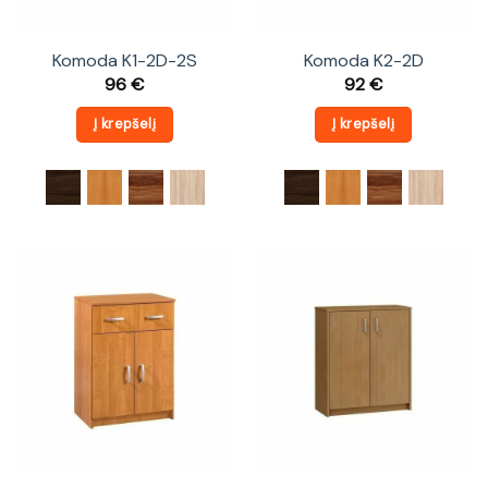
Komoda K1-2D-2S
Komoda K2-2D
96
€
92
€
Į krepšelį
Į krepšelį