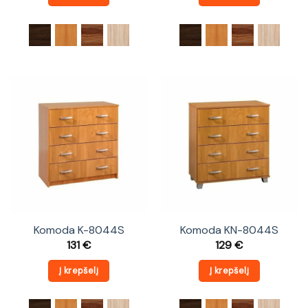
Komoda K-8044S
Komoda KN-8044S
131
€
129
€
Į krepšelį
Į krepšelį