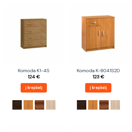
Komoda K1-4S
Komoda K-8041S2D
124
€
123
€
Į krepšelį
Į krepšelį