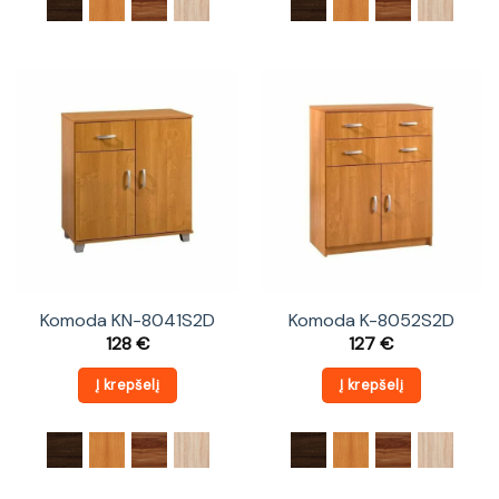
Komoda KN-8041S2D
Komoda K-8052S2D
128
€
127
€
Į krepšelį
Į krepšelį