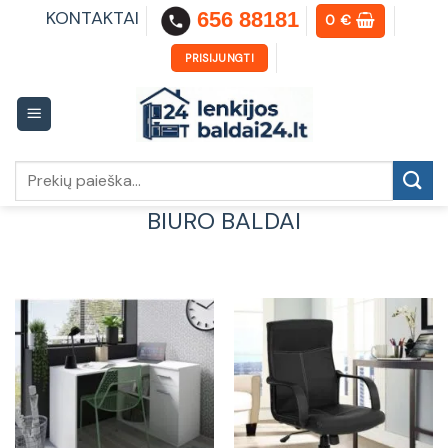
Skip
KONTAKTAI
656 88181
0
€
to
content
PRISIJUNGTI
Ieškoti:
BIURO BALDAI