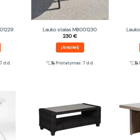
001229
Lauko stalas MB001230
Lauko
230
€
Į krepšelį
7 d.d.
Pristatymas: 7 d.d.