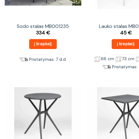
Sodo stalas MB001235
Lauko stalas MB
334
€
45
€
Į krepšelį
Į krepšelį
66 cm
73 cm
Pristatymas: 7 d.d.
Pristatymas: 