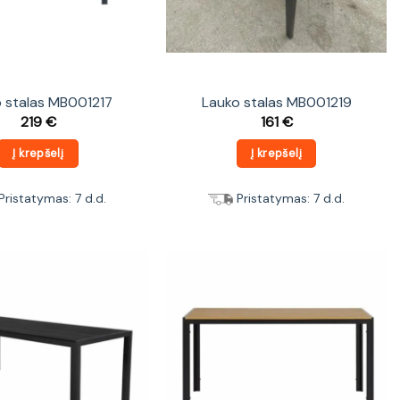
 stalas MB001217
Lauko stalas MB001219
219
€
161
€
Į krepšelį
Į krepšelį
Pristatymas: 7 d.d.
Pristatymas: 7 d.d.