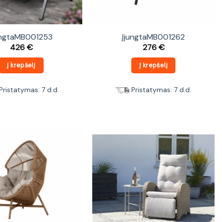
ungtaMB001253
ĮjungtaMB001262
426
€
276
€
Į krepšelį
Į krepšelį
Pristatymas: 7 d.d.
Pristatymas: 7 d.d.