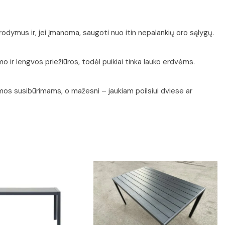
odymus ir, jei įmanoma, saugoti nuo itin nepalankių oro sąlygų.
 ir lengvos priežiūros, todėl puikiai tinka lauko erdvėms.
šeimos susibūrimams, o mažesni – jaukiam poilsiui dviese ar