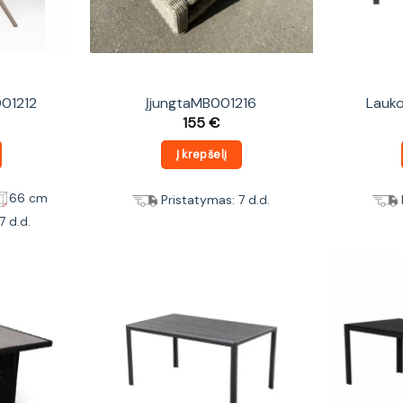
001212
ĮjungtaMB001216
Lauko
155
€
Į krepšelį
66 cm
Pristatymas: 7 d.d.
7 d.d.