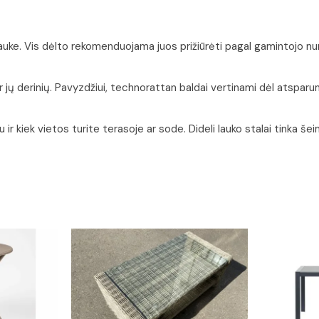
lauke. Vis dėlto rekomenduojama juos prižiūrėti pagal gamintojo nur
ų derinių. Pavyzdžiui, technorattan baldai vertinami dėl atsparumo
u ir kiek vietos turite terasoje ar sode. Dideli lauko stalai tinka 