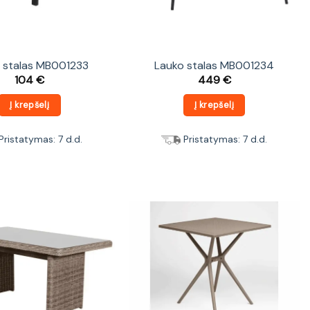
 stalas MB001233
Lauko stalas MB001234
104
€
449
€
Į krepšelį
Į krepšelį
Pristatymas: 7 d.d.
Pristatymas: 7 d.d.