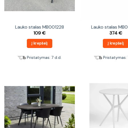
Lauko stalas MB001228
Lauko stalas MB
109
€
374
€
Į krepšelį
Į krepšelį
Pristatymas: 7 d.d.
Pristatymas: 