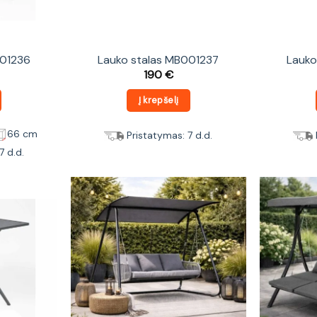
001236
Lauko stalas MB001237
Lauko
190
€
Į krepšelį
66 cm
Pristatymas: 7 d.d.
7 d.d.