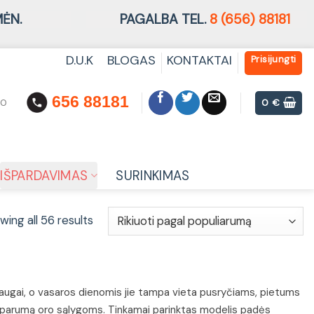
ĖN.
PAGALBA TEL.
8 (656) 88181
D.U.K
BLOGAS
KONTAKTAI
Prisijungti
656 88181
00
0
€
IŠPARDAVIMAS
SURINKIMAS
wing all 56 results
, draugai, o vasaros dienomis jie tampa vieta pusryčiams, pietums
i atsparumą oro sąlygoms. Tinkamai parinktas modelis padės