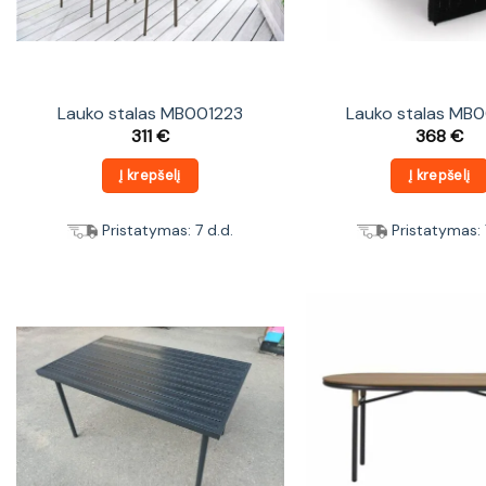
Lauko stalas MB001223
Lauko stalas MB
311
€
368
€
Į krepšelį
Į krepšelį
Pristatymas: 7 d.d.
Pristatymas: 