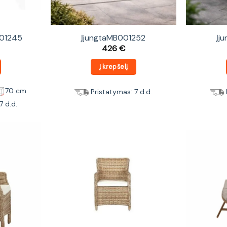
001245
ĮjungtaMB001252
Įj
426
€
Į krepšelį
70 cm
Pristatymas: 7 d.d.
7 d.d.