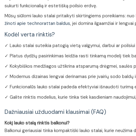
sukurti funkcionalią ir estetišką poilsio erdvę.
Mūsų siūlomi lauko stalai pritaikyti skirtingiems poreikiams: nuo
žinoti apie technorattan baldus
, jei domina ilgaamžiai ir lengvai
Kodėl verta rinktis?
✓ Lauko stalai suteikia patogią vietą valgymui, darbui ar poilsiu
✓ Platus dydžių pasirinkimas leidžia rasti tinkamą modelį tiek bal
✓ Kokybiškos medžiagos užtikrina atsparumą drėgmei, saulės pov
✓ Modernus dizainas lengvai derinamas prie įvairių sodo baldų ir
✓ Funkcionalūs lauko stalai padeda efektyviai išnaudoti turimą 
✓ Galite rinktis modelius, kurie tinka tiek kasdieniam naudojimui
Dažniausiai užduodami klausimai (FAQ)
Kokį lauko stalą rinktis balkonui?
Balkonui geriausiai tinka kompaktiški lauko stalai, kurie neužim