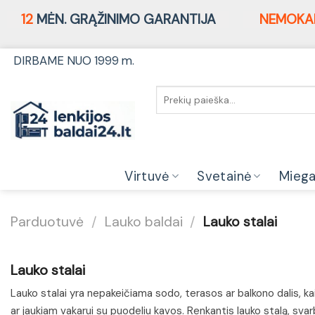
12
MĖN. GRĄŽINIMO GARANTIJA
NEMOKA
Skip
DIRBAME NUO 1999 m.
to
content
Ieškoti:
Virtuvė
Svetainė
Mieg
Parduotuvė
/
Lauko baldai
/
Lauko stalai
Lauko stalai
Lauko stalai yra nepakeičiama sodo, terasos ar balkono dalis, ka
ar jaukiam vakarui su puodeliu kavos. Renkantis lauko stalą, sva