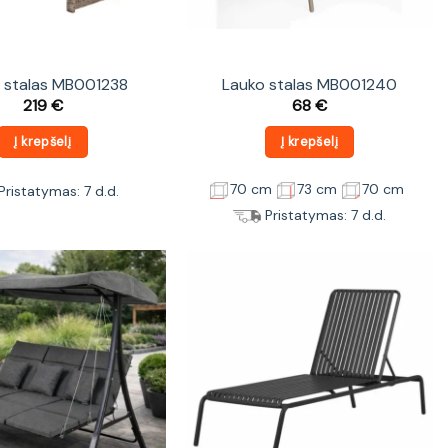
 stalas MB001238
Lauko stalas MB001240
219
€
68
€
Į krepšelį
Į krepšelį
70 cm
73 cm
70 cm
Pristatymas: 7 d.d.
Pristatymas: 7 d.d.