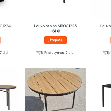
001224
Lauko stalas MB001225
Lauko
161
€
Į krepšelį
7 d.d.
Pristatymas: 7 d.d.