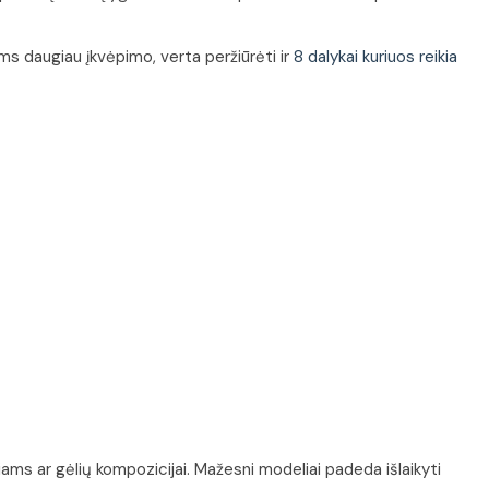
ems daugiau įkvėpimo, verta peržiūrėti ir
8 dalykai kuriuos reikia
iams ar gėlių kompozicijai. Mažesni modeliai padeda išlaikyti