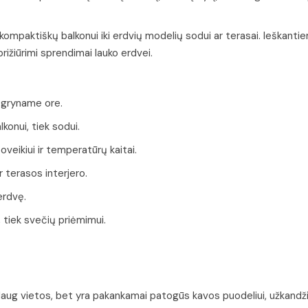
 kompaktiškų balkonui iki erdvių modelių sodui ar terasai. Ieškanti
 prižiūrimi sprendimai lauko erdvei.
i gryname ore.
konui, tiek sodui.
eikiui ir temperatūrų kaitai.
 terasos interjero.
erdvę.
, tiek svečių priėmimui.
a daug vietos, bet yra pakankamai patogūs kavos puodeliui, užkandž