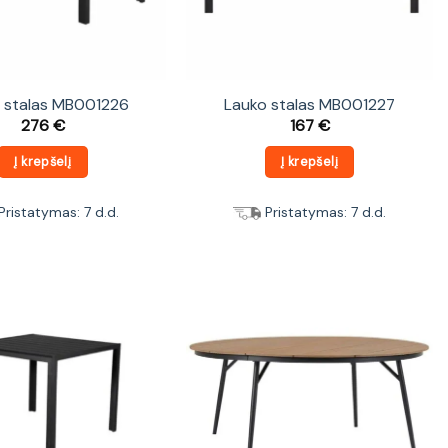
 stalas MB001226
Lauko stalas MB001227
276
€
167
€
Į krepšelį
Į krepšelį
Pristatymas: 7 d.d.
Pristatymas: 7 d.d.