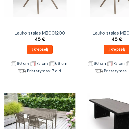
Lauko stalas MB001200
Lauko stalas MB
45
€
45
€
Į krepšelį
Į krepšelį
66 cm
73 cm
66 cm
66 cm
73 cm
Pristatymas: 7 d.d.
Pristatymas: 