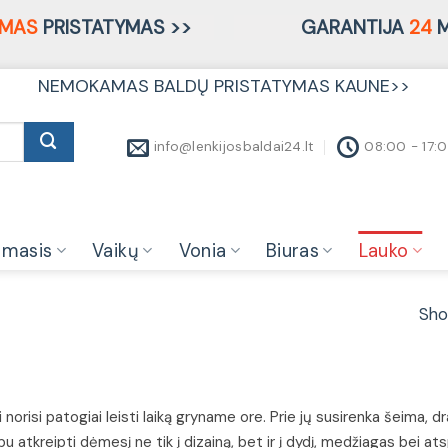
MAS
PRISTATYMAS >>
GARANTIJA
24
M
NEMOKAMAS BALDŲ PRISTATYMAS KAUNE>>
info@lenkijosbaldai24.lt
08:00 - 17:
amasis
Vaikų
Vonia
Biuras
Lauko
Sho
i norisi patogiai leisti laiką gryname ore. Prie jų susirenka šeima
rbu atkreipti dėmesį ne tik į dizainą, bet ir į dydį, medžiagas be