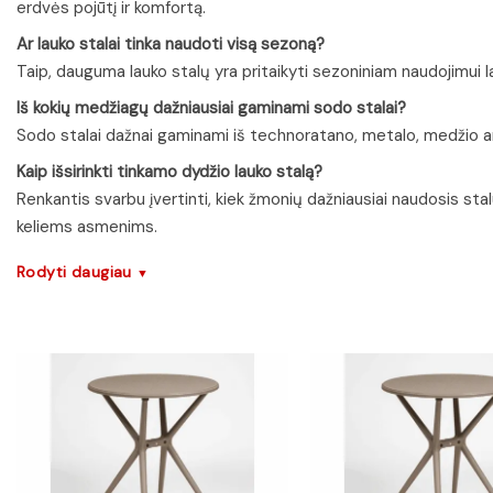
erdvės pojūtį ir komfortą.
Ar lauko stalai tinka naudoti visą sezoną?
Taip, dauguma lauko stalų yra pritaikyti sezoniniam naudojimui 
Iš kokių medžiagų dažniausiai gaminami sodo stalai?
Sodo stalai dažnai gaminami iš technoratano, metalo, medžio ar j
Kaip išsirinkti tinkamo dydžio lauko stalą?
Renkantis svarbu įvertinti, kiek žmonių dažniausiai naudosis stal
keliems asmenims.
Rodyti daugiau
▼