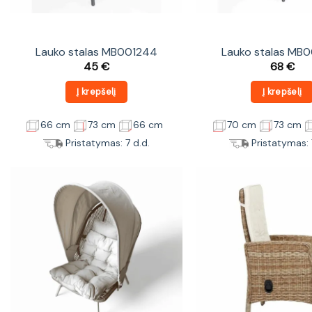
Lauko stalas MB001244
Lauko stalas MB
45
€
68
€
Į krepšelį
Į krepšelį
66 cm
73 cm
66 cm
70 cm
73 cm
Pristatymas: 7 d.d.
Pristatymas: 