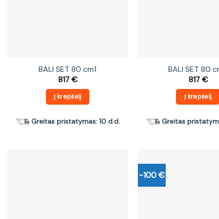
BALI SET 80 cm1
BALI SET 80 
817
€
817
€
Į krepšelį
Į krepšelį
Greitas pristatymas: 10 d.d.
Greitas pristatyma
-100 €