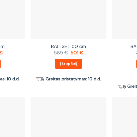
cm
BALI SET 50 cm
BA
nal
Current
Original
Current
€
569
€
501
€
price
price
price
is:
was:
is:
Į krepšelį
€.
492 €.
569 €.
501 €.
s: 10 d.d.
Greitas pristatymas: 10 d.d.
Grei