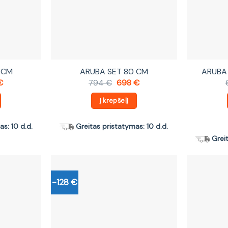
 CM
ARUBA SET 80 CM
ARUBA 
nal
Current
Original
Current
€
794
€
698
€
price
price
price
is:
was:
is:
Į krepšelį
.
592 €.
794 €.
698 €.
s: 10 d.d.
Greitas pristatymas: 10 d.d.
Grei
-128 €