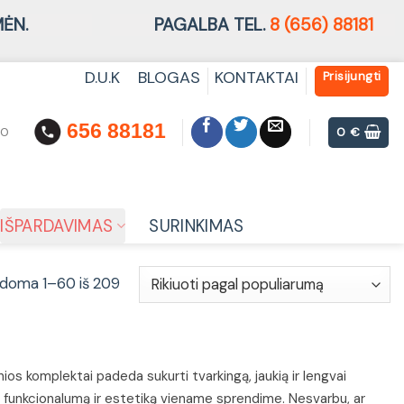
ĖN.
PAGALBA TEL.
8 (656) 88181
D.U.K
BLOGAS
KONTAKTAI
Prisijungti
656 88181
00
0
€
IŠPARDAVIMAS
SURINKIMAS
doma 1–60 iš 209
onios komplektai padeda sukurti tvarkingą, jaukią ir lengvai
bę, funkcionalumą ir estetiką viename sprendime. Nesvarbu, ar