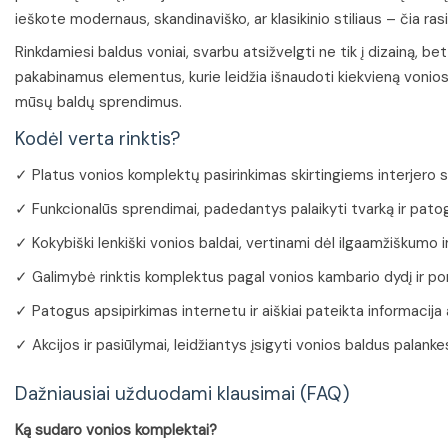
ieškote modernaus, skandinaviško, ar klasikinio stiliaus – čia ra
Rinkdamiesi baldus voniai, svarbu atsižvelgti ne tik į dizainą,
pakabinamus elementus, kurie leidžia išnaudoti kiekvieną vonios
mūsų baldų sprendimus.
Kodėl verta rinktis?
✓ Platus vonios komplektų pasirinkimas skirtingiems interjero s
✓ Funkcionalūs sprendimai, padedantys palaikyti tvarką ir patogia
✓ Kokybiški lenkiški vonios baldai, vertinami dėl ilgaamžiškumo ir
✓ Galimybė rinktis komplektus pagal vonios kambario dydį ir por
✓ Patogus apsipirkimas internetu ir aiškiai pateikta informacija
✓ Akcijos ir pasiūlymai, leidžiantys įsigyti vonios baldus palanke
Dažniausiai užduodami klausimai (FAQ)
Ką sudaro vonios komplektai?