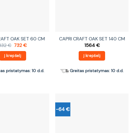
RAFT OAK SET 60 CM
CAPRI CRAFT OAK SET 140 CM
Original
Current
832
€
732
€
1564
€
price
price
was:
is:
Į krepšelį
Į krepšelį
832 €.
732 €.
tas pristatymas: 10 d.d.
Greitas pristatymas: 10 d.d.
-64 €