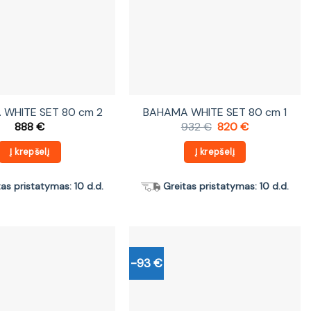
WHITE SET 80 cm 2
BAHAMA WHITE SET 80 cm 1
Original
Current
888
€
932
€
820
€
price
price
was:
is:
Į krepšelį
Į krepšelį
932 €.
820 €.
tas pristatymas: 10 d.d.
Greitas pristatymas: 10 d.d.
-93 €