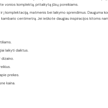
site vonios komplektą, pritaikytą jūsų poreikiams.
 bet ir į komplektaciją, matmenis bei laikymo sprendimus. Dauguma 
 kambario centimetrą. Jei ieškote daugiau inspiracijos kitoms nam
tiliams.
i laikyti daiktus.
 dizaino.
eikius.
 apie prekes.
sne kaina.