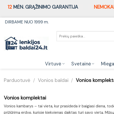
12
MĖN. GRĄŽINIMO GARANTIJA
NEMOKA
Skip
DIRBAME NUO 1999 m.
to
content
Ieškoti:
Virtuvė
Svetainė
Mieg
Parduotuvė
/
Vonios baldai
/
Vonios komplekt
Vonios komplektai
Vonios kambarys – tai vieta, kur prasideda ir baigiasi diena, todėl
prižiūrimą erdvę, kurioje kiekvienas daiktas turi savo vietą. Mū