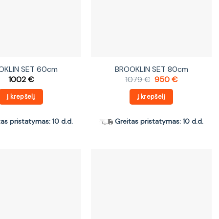
OKLIN SET 60cm
BROOKLIN SET 80cm
Original
Current
1002
€
1079
€
950
€
price
price
was:
is:
Į krepšelį
Į krepšelį
1079 €.
950 €.
tas pristatymas: 10 d.d.
Greitas pristatymas: 10 d.d.