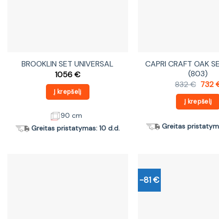
BROOKLIN SET UNIVERSAL
CAPRI CRAFT OAK S
(803)
1056
€
Origi
832
€
732
price
Į krepšelį
was:
Į krepšelį
832 €
90 cm
Greitas pristatyma
Greitas pristatymas: 10 d.d.
-81 €