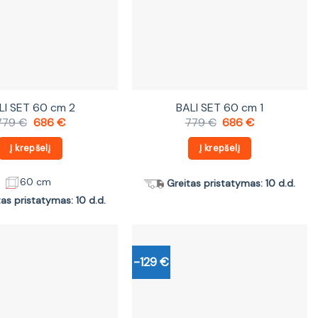
LI SET 60 cm 2
BALI SET 60 cm 1
Original
Current
Original
Current
779
€
686
€
779
€
686
€
price
price
price
price
was:
is:
was:
is:
Į krepšelį
Į krepšelį
779 €.
686 €.
779 €.
686 €.
60 cm
Greitas pristatymas: 10 d.d.
tas pristatymas: 10 d.d.
-129 €