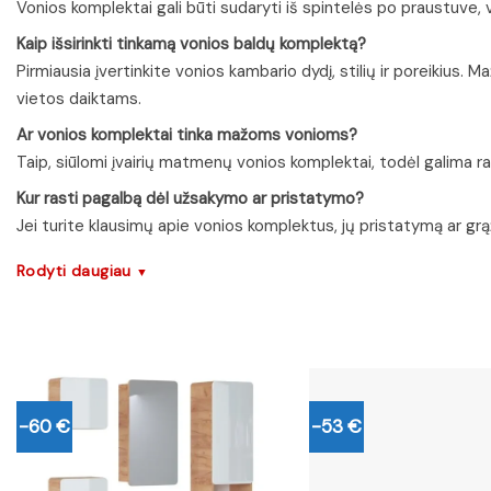
Vonios komplektai gali būti sudaryti iš spintelės po praustuve, 
Kaip išsirinkti tinkamą vonios baldų komplektą?
Pirmiausia įvertinkite vonios kambario dydį, stilių ir poreikius
vietos daiktams.
Ar vonios komplektai tinka mažoms vonioms?
Taip, siūlomi įvairių matmenų vonios komplektai, todėl galima ra
Kur rasti pagalbą dėl užsakymo ar pristatymo?
Jei turite klausimų apie vonios komplektus, jų pristatymą ar grą
Rodyti daugiau
▼
-60 €
-53 €