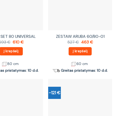
SET 80 UNIVERSAL
ZESTAW ARUBA 60/80-01
Original
Current
Original
Current
693
€
610
€
527
€
463
€
price
price
price
price
was:
is:
was:
is:
Į krepšelį
Į krepšelį
693 €.
610 €.
527 €.
463 €.
80 cm
60 cm
tas pristatymas: 10 d.d.
Greitas pristatymas: 10 d.d.
-121 €