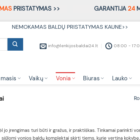
MAS
PRISTATYMAS >>
GARANTIJA
24
M
NEMOKAMAS BALDŲ PRISTATYMAS KAUNE>>
info@lenkijosbaldai24.lt
08:00 - 17:
amasis
Vaikų
Vonia
Biuras
Lauko
Ro
ai
 jo įrengimas turi būti ir gražus, ir praktiškas. Tinkamai parinkti v
sų siūlomi vonios baldų komplektai skirti tiems, kurie vertina koky