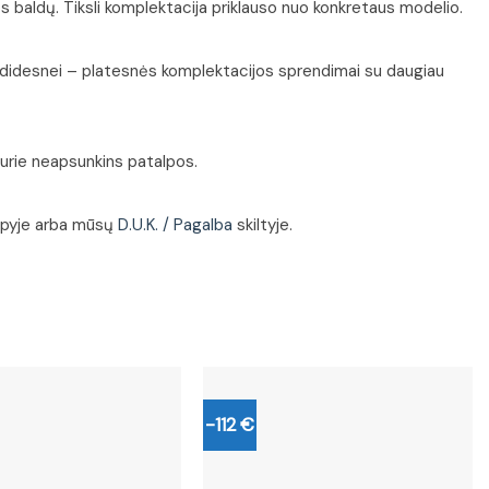
s baldų. Tiksli komplektacija priklauso nuo konkretaus modelio.
, o didesnei – platesnės komplektacijos sprendimai su daugiau
 kurie neapsunkins patalpos.
pyje arba mūsų
D.U.K. / Pagalba
skiltyje.
-112 €