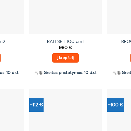
cm2
BALI SET 100 cm1
BRO
980
€
Į krepšelį
s: 10 d.d.
Greitas pristatymas: 10 d.d.
Grei
-112 €
-100 €