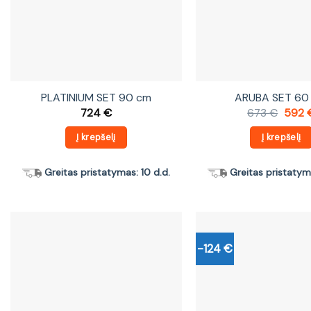
PLATINIUM SET 90 cm
ARUBA SET 60
Origi
724
€
673
€
592
price
was:
Į krepšelį
Į krepšelį
673 €
Greitas pristatymas: 10 d.d.
Greitas pristatyma
-124 €