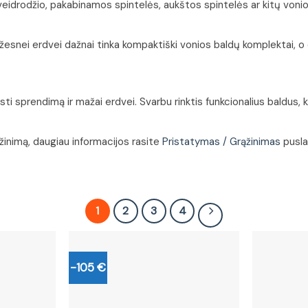
veidrodžio, pakabinamos spintelės, aukštos spintelės ar kitų vonio
. Mažesnei erdvei dažnai tinka kompaktiški vonios baldų komplektai
sti sprendimą ir mažai erdvei. Svarbu rinktis funkcionalius baldus,
žinimą, daugiau informacijos rasite
Pristatymas / Grąžinimas
pusla
1
2
3
4
-105 €