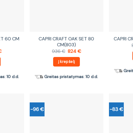
ET 60 CM
CAPRI CRAFT OAK SET 80
CAPRI C
CM(803)
nal
Current
Original
Current
€
936
€
824
€
price
price
price
is:
was:
is:
Į krepšelį
.
732 €.
936 €.
824 €.
Grei
s: 10 d.d.
Greitas pristatymas: 10 d.d.
-96 €
-83 €