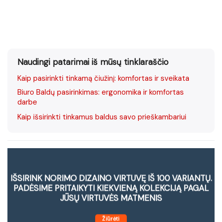
Naudingi patarimai iš mūsų tinklaraščio
Kaip pasirinkti tinkamą čiužinį: komfortas ir sveikata
Biuro Baldų pasirinkimas: ergonomika ir komfortas
darbe
Kaip išsirinkti tinkamus baldus savo prieškambariui
IŠSIRINK NORIMO DIZAINO VIRTUVĘ IŠ 100 VARIANTŲ.
PADĖSIME PRITAIKYTI KIEKVIENĄ KOLEKCIJĄ PAGAL
JŪSŲ VIRTUVĖS MATMENIS
Žiūrėti