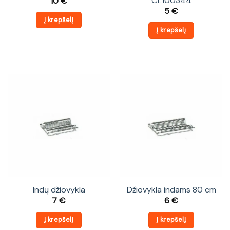
CL100344
10
€
5
€
Į krepšelį
Į krepšelį
Indų džiovykla
Džiovykla indams 80 cm
7
€
6
€
Į krepšelį
Į krepšelį