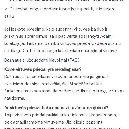
✓ Galimybė lengvai priderinti prie įvairių baldų ir interjero
stilių.
Jei ieškote įkvėpimo, kaip suderinti virtuvės baldus ir
praktinius sprendimus, taip pat verta apsilankyti
Adam
kolekcijoje. Tinkamai parinkti virtuvės priedai padeda sukurti
ne tik gražią, bet ir patogią kasdieniam naudojimui virtuvę.
Dažniausiai užduodami klausimai (FAQ)
Kokie virtuvės priedai yra reikalingiausi?
Dažniausiai pasirenkami virtuvės priedai yra jungimo ir
tvirtinimo detalės, stalviršiai, šiukšliadėžės bei kiti
funkcionalūs aksesuarai. Jie padeda užtikrinti patogų virtuvės
naudojimą.
Ar virtuvės priedai tinka senos virtuvės atnaujinimui?
Taip, virtuvės priedai puikiai tinka tiek naujai įrengiamoms,
tiek atnaujinamoms virtuvėms. Jie leidžia pagerinti