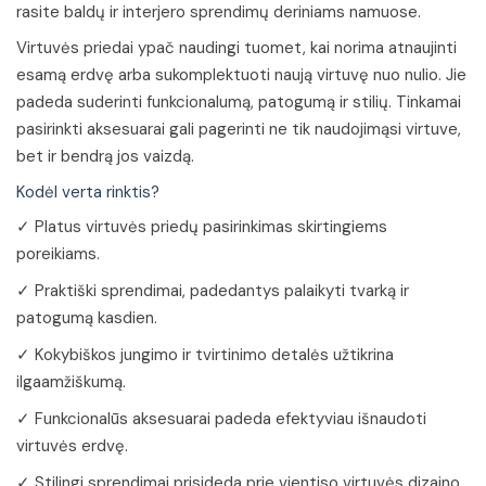
rasite baldų ir interjero sprendimų deriniams namuose.
Virtuvės priedai ypač naudingi tuomet, kai norima atnaujinti
esamą erdvę arba sukomplektuoti naują virtuvę nuo nulio. Jie
padeda suderinti funkcionalumą, patogumą ir stilių. Tinkamai
pasirinkti aksesuarai gali pagerinti ne tik naudojimąsi virtuve,
bet ir bendrą jos vaizdą.
Kodėl verta rinktis?
✓ Platus virtuvės priedų pasirinkimas skirtingiems
poreikiams.
✓ Praktiški sprendimai, padedantys palaikyti tvarką ir
patogumą kasdien.
✓ Kokybiškos jungimo ir tvirtinimo detalės užtikrina
ilgaamžiškumą.
✓ Funkcionalūs aksesuarai padeda efektyviau išnaudoti
virtuvės erdvę.
✓ Stilingi sprendimai prisideda prie vientiso virtuvės dizaino.