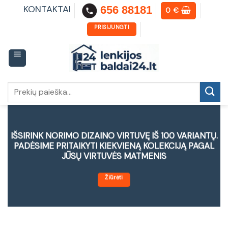
Skip
KONTAKTAI
656 88181
0
€
to
content
PRISIJUNGTI
Ieškoti:
IŠSIRINK NORIMO DIZAINO VIRTUVĘ IŠ 100 VARIANTŲ.
PADĖSIME PRITAIKYTI KIEKVIENĄ KOLEKCIJĄ PAGAL
JŪSŲ VIRTUVĖS MATMENIS
Žiūrėti