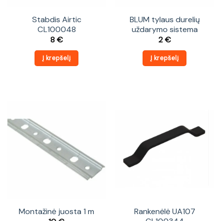
Stabdis Airtic
BLUM tylaus durelių
CL100048
uždarymo sistema
8
€
2
€
Į krepšelį
Į krepšelį
Montažinė juosta 1 m
Rankenėlė UA107