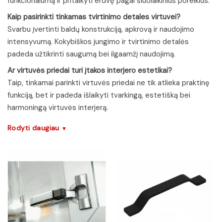
funkcionalumą ir pritaikyti erdvę pagal šiuolaikinius poreikius.
Kaip pasirinkti tinkamas tvirtinimo detales virtuvei?
Svarbu įvertinti baldų konstrukciją, apkrovą ir naudojimo
intensyvumą. Kokybiškos jungimo ir tvirtinimo detalės
padeda užtikrinti saugumą bei ilgaamžį naudojimą.
Ar virtuvės priedai turi įtakos interjero estetikai?
Taip, tinkamai parinkti virtuvės priedai ne tik atlieka praktinę
funkciją, bet ir padeda išlaikyti tvarkingą, estetišką bei
harmoningą virtuvės interjerą.
Rodyti daugiau
▼