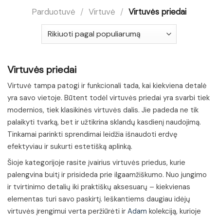
Parduotuvė
/
Virtuvė
/
Virtuvės priedai
Virtuvės priedai
Virtuvė tampa patogi ir funkcionali tada, kai kiekviena detalė
yra savo vietoje. Būtent todėl virtuvės priedai yra svarbi tiek
modernios, tiek klasikinės virtuvės dalis. Jie padeda ne tik
palaikyti tvarką, bet ir užtikrina sklandų kasdienį naudojimą.
Tinkamai parinkti sprendimai leidžia išnaudoti erdvę
efektyviau ir sukurti estetišką aplinką.
Šioje kategorijoje rasite įvairius virtuvės priedus, kurie
palengvina buitį ir prisideda prie ilgaamžiškumo. Nuo jungimo
ir tvirtinimo detalių iki praktiškų aksesuarų – kiekvienas
elementas turi savo paskirtį. Ieškantiems daugiau idėjų
virtuvės įrengimui verta peržiūrėti ir
Adam
kolekciją, kurioje