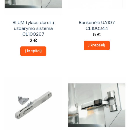
BLUM tylaus durelių
Rankenėlė UA107
uždarymo sistema
CL100344
CL100267
5
€
2
€
Į krepšelį
Į krepšelį