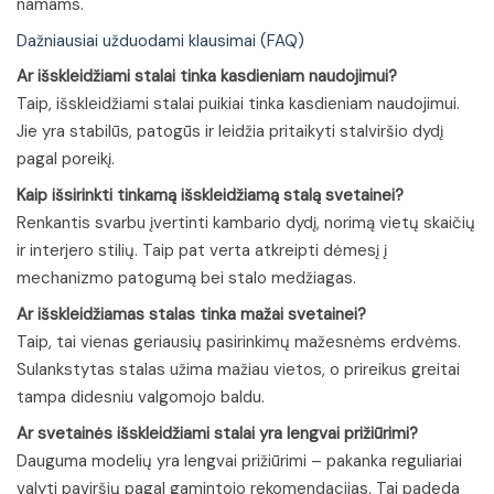
namams.
Dažniausiai užduodami klausimai (FAQ)
Ar išskleidžiami stalai tinka kasdieniam naudojimui?
Taip, išskleidžiami stalai puikiai tinka kasdieniam naudojimui.
Jie yra stabilūs, patogūs ir leidžia pritaikyti stalviršio dydį
pagal poreikį.
Kaip išsirinkti tinkamą išskleidžiamą stalą svetainei?
Renkantis svarbu įvertinti kambario dydį, norimą vietų skaičių
ir interjero stilių. Taip pat verta atkreipti dėmesį į
mechanizmo patogumą bei stalo medžiagas.
Ar išskleidžiamas stalas tinka mažai svetainei?
Taip, tai vienas geriausių pasirinkimų mažesnėms erdvėms.
Sulankstytas stalas užima mažiau vietos, o prireikus greitai
tampa didesniu valgomojo baldu.
Ar svetainės išskleidžiami stalai yra lengvai prižiūrimi?
Dauguma modelių yra lengvai prižiūrimi – pakanka reguliariai
valyti paviršių pagal gamintojo rekomendacijas. Tai padeda