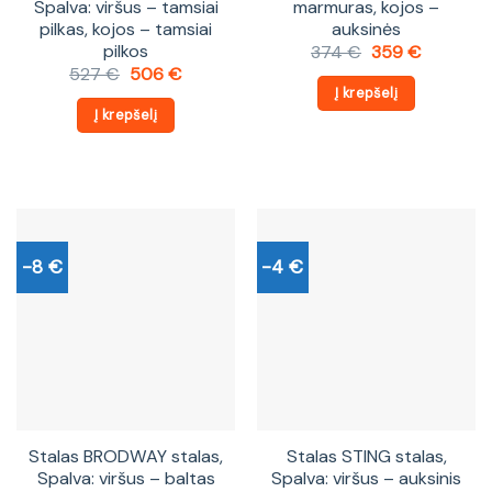
Spalva: viršus – tamsiai
marmuras, kojos –
pilkas, kojos – tamsiai
auksinės
pilkos
Original
Current
374
€
359
€
price
price
Original
Current
527
€
506
€
was:
is:
price
price
Į krepšelį
374 €.
359 €.
was:
is:
Į krepšelį
527 €.
506 €.
-8 €
-4 €
Stalas BRODWAY stalas,
Stalas STING stalas,
Spalva: viršus – baltas
Spalva: viršus – auksinis