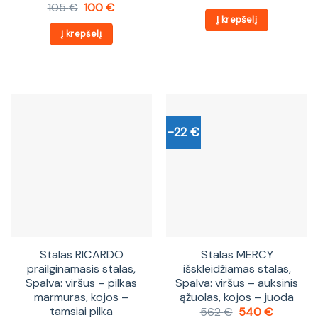
price
price
Original
Current
105
€
100
€
was:
is:
price
price
Į krepšelį
387 €.
371 €.
was:
is:
Į krepšelį
105 €.
100 €.
-22 €
Stalas RICARDO
Stalas MERCY
prailginamasis stalas,
išskleidžiamas stalas,
Spalva: viršus – pilkas
Spalva: viršus – auksinis
marmuras, kojos –
ąžuolas, kojos – juoda
tamsiai pilka
Original
Current
562
€
540
€