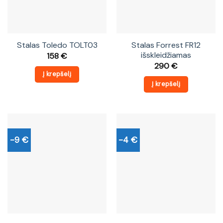
Stalas Toledo TOLT03
Stalas Forrest FR12
išskleidžiamas
158
€
290
€
Į krepšelį
Į krepšelį
-9 €
-4 €