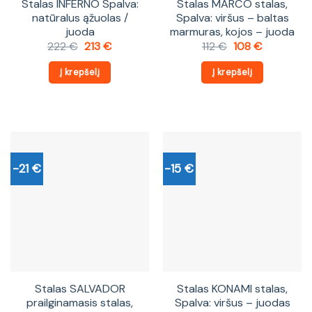
Stalas INFERNO Spalva:
Stalas MARCO stalas,
natūralus ąžuolas /
Spalva: viršus – baltas
juoda
marmuras, kojos – juoda
Original
Current
Original
Current
222
€
213
€
112
€
108
€
price
price
price
price
was:
is:
was:
is:
Į krepšelį
Į krepšelį
222 €.
213 €.
112 €.
108 €.
-21 €
-15 €
Stalas SALVADOR
Stalas KONAMI stalas,
prailginamasis stalas,
Spalva: viršus – juodas