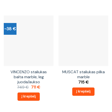
-38 €
VINCENZO staliukas
MUSCAT staliukas pilka
balta marble, leg
marble
juoda/aukso
715
€
Original
Current
749
€
711
€
price
price
Į krepšelį
was:
is:
Į krepšelį
749 €.
711 €.