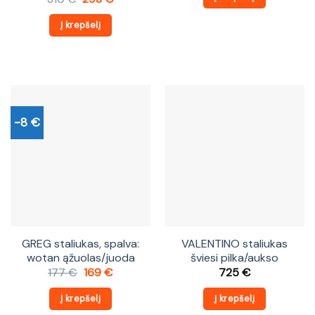
475 €.
456 €.
price
price
was:
is:
Į krepšelį
310 €.
298 €.
-8 €
GREG staliukas, spalva:
VALENTINO staliukas
wotan ąžuolas/juoda
šviesi pilka/aukso
Original
Current
177
€
169
€
725
€
price
price
was:
is:
Į krepšelį
Į krepšelį
177 €.
169 €.