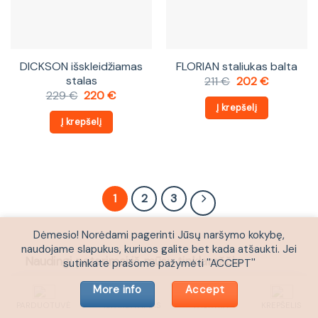
DICKSON išskleidžiamas
FLORIAN staliukas balta
stalas
Original
Current
211
€
202
€
price
price
Original
Current
229
€
220
€
was:
is:
price
price
Į krepšelį
211 €.
202 €.
was:
is:
Į krepšelį
229 €.
220 €.
1
2
3
Dėmesio! Norėdami pagerinti Jūsų naršymo kokybę,
naudojame slapukus, kuriuos galite bet kada atšaukti. Jei
Naudingi patarimai iš mūsų tinklaraščio
sutinkate prašome pažymėti ''ACCEPT''
Kaip pasirinkti estetišką ir funkcionalų baldą savo
More info
Accept
interjerui
PARDUOTUVĖ
IŠPARDAVIMAS
PASKYRA
KREPŠELIS