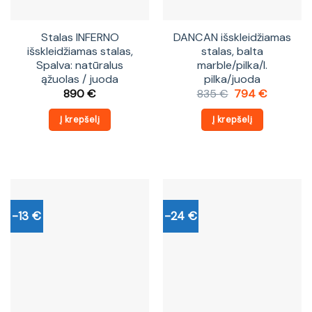
Stalas INFERNO
DANCAN išskleidžiamas
išskleidžiamas stalas,
stalas, balta
Spalva: natūralus
marble/pilka/l.
ąžuolas / juoda
pilka/juoda
Original
Current
890
€
835
€
794
€
price
price
was:
is:
Į krepšelį
Į krepšelį
835 €.
794 €.
-13 €
-24 €