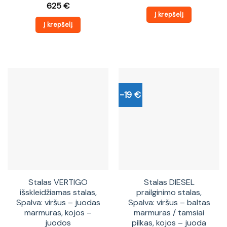
price
price
625
€
was:
is:
Į krepšelį
562 €.
540 €.
Į krepšelį
-19 €
Stalas VERTIGO
Stalas DIESEL
išskleidžiamas stalas,
prailginimo stalas,
Spalva: viršus – juodas
Spalva: viršus – baltas
marmuras, kojos –
marmuras / tamsiai
juodos
pilkas, kojos – juoda