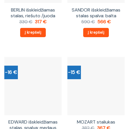
BERLIN išskleidžiamas
SANDOR išskleidžiamas
stalas, riešuto /juoda
stalas spalva: balta
Original
Current
Original
Current
330
€
317
€
590
€
566
€
price
price
price
price
was:
is:
was:
is:
Į krepšelį
Į krepšelį
330 €.
317 €.
590 €.
566 €.
-16 €
-15 €
EDWARD išskleidžiamas
MOZART staliukas
stalas, spalva: medaus
Original
Current
382
€
367
€