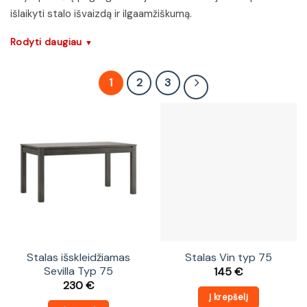
išlaikyti stalo išvaizdą ir ilgaamžiškumą.
Rodyti daugiau
▼
1
2
3
Stalas išskleidžiamas
Stalas Vin typ 75
Sevilla Typ 75
145
€
230
€
Į krepšelį