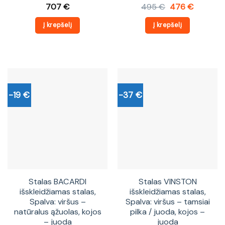
Original
Current
707
€
495
€
476
€
price
price
was:
is:
Į krepšelį
Į krepšelį
495 €.
476 €.
-19 €
-37 €
Stalas BACARDI
Stalas VINSTON
išskleidžiamas stalas,
išskleidžiamas stalas,
Spalva: viršus –
Spalva: viršus – tamsiai
natūralus ąžuolas, kojos
pilka / juoda, kojos –
– juoda
juoda