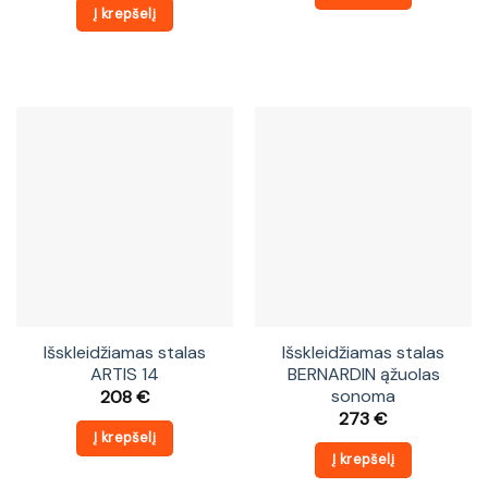
was:
is:
Į krepšelį
250 €.
240 €.
Išskleidžiamas stalas
Išskleidžiamas stalas
ARTIS 14
BERNARDIN ąžuolas
sonoma
208
€
273
€
Į krepšelį
Į krepšelį