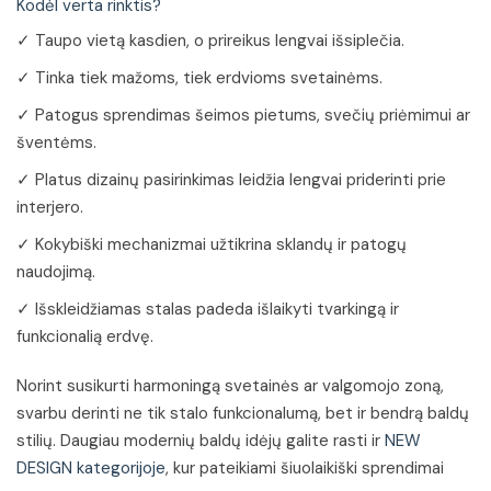
Kodėl verta rinktis?
✓ Taupo vietą kasdien, o prireikus lengvai išsiplečia.
✓ Tinka tiek mažoms, tiek erdvioms svetainėms.
✓ Patogus sprendimas šeimos pietums, svečių priėmimui ar
šventėms.
✓ Platus dizainų pasirinkimas leidžia lengvai priderinti prie
interjero.
✓ Kokybiški mechanizmai užtikrina sklandų ir patogų
naudojimą.
✓ Išskleidžiamas stalas padeda išlaikyti tvarkingą ir
funkcionalią erdvę.
Norint susikurti harmoningą svetainės ar valgomojo zoną,
svarbu derinti ne tik stalo funkcionalumą, bet ir bendrą baldų
stilių. Daugiau modernių baldų idėjų galite rasti ir
NEW
DESIGN kategorijoje
, kur pateikiami šiuolaikiški sprendimai