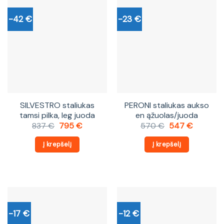
-42 €
-23 €
SILVESTRO staliukas
PERONI staliukas aukso
tamsi pilka, leg juoda
en ąžuolas/juoda
Original
Current
Original
Current
837
€
795
€
570
€
547
€
price
price
price
price
was:
is:
was:
is:
Į krepšelį
Į krepšelį
837 €.
795 €.
570 €.
547 €.
-17 €
-12 €