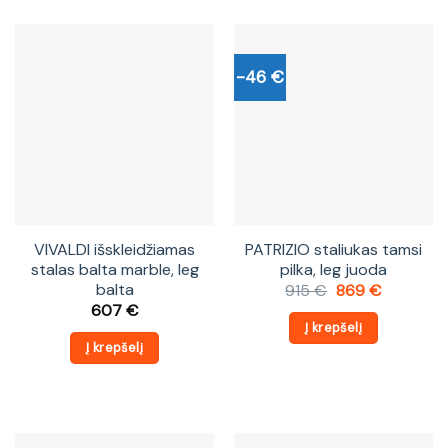
-46 €
VIVALDI išskleidžiamas
PATRIZIO staliukas tamsi
stalas balta marble, leg
pilka, leg juoda
balta
Original
Current
915
€
869
€
price
price
607
€
was:
is:
Į krepšelį
915 €.
869 €.
Į krepšelį