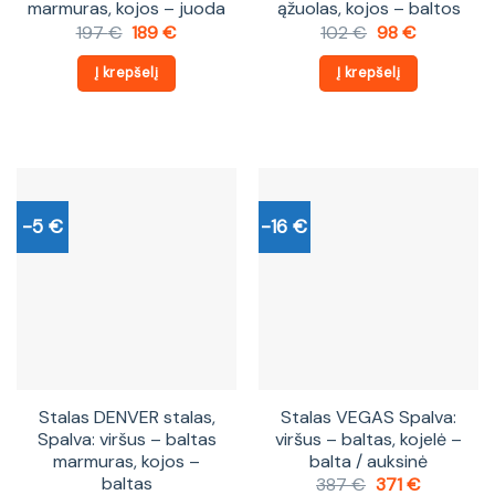
marmuras, kojos – juoda
ąžuolas, kojos – baltos
Original
Current
Original
Current
197
€
189
€
102
€
98
€
price
price
price
price
was:
is:
was:
is:
Į krepšelį
Į krepšelį
197 €.
189 €.
102 €.
98 €.
-5 €
-16 €
Stalas DENVER stalas,
Stalas VEGAS Spalva:
Spalva: viršus – baltas
viršus – baltas, kojelė –
marmuras, kojos –
balta / auksinė
baltas
Original
Current
387
€
371
€