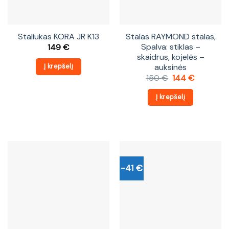
Staliukas KORA JR K13
Stalas RAYMOND stalas,
Spalva: stiklas –
149
€
skaidrus, kojelės –
auksinės
Į krepšelį
Original
Current
150
€
144
€
price
price
was:
is:
Į krepšelį
150 €.
144 €.
-41 €