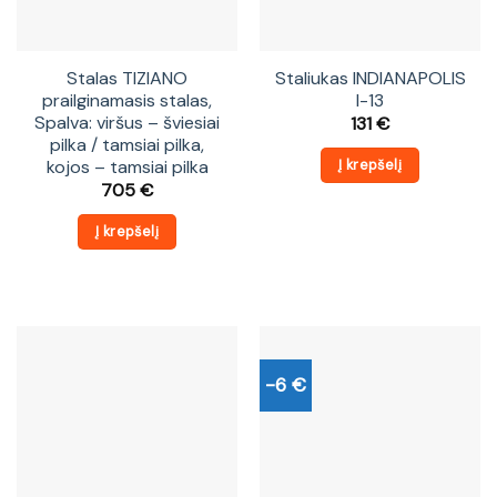
Stalas TIZIANO
Staliukas INDIANAPOLIS
prailginamasis stalas,
I-13
Spalva: viršus – šviesiai
131
€
pilka / tamsiai pilka,
kojos – tamsiai pilka
Į krepšelį
705
€
Į krepšelį
-6 €