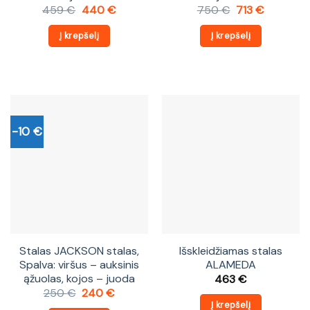
Original
Current
Original
Current
459
€
440
€
750
€
713
€
price
price
price
price
was:
is:
was:
is:
Į krepšelį
Į krepšelį
459 €.
440 €.
750 €.
713 €.
-10 €
Stalas JACKSON stalas,
Išskleidžiamas stalas
Spalva: viršus – auksinis
ALAMEDA
ąžuolas, kojos – juoda
463
€
Original
Current
250
€
240
€
price
price
Į krepšelį