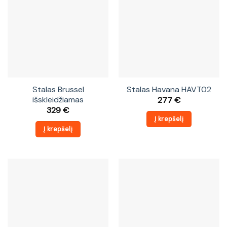
Stalas Brussel
Stalas Havana HAVT02
išskleidžiamas
277
€
329
€
Į krepšelį
Į krepšelį