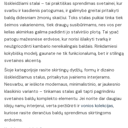
Išskleidžiami stalai – tai praktiškas sprendimas svetainei, kur
svarbu ir kasdienis patogumas, ir galimybė greitai pritaikyti
baldą didesniam žmonių skaičiui. Toks stalas puikiai tinka tiek
šeimos vakarienėms, tiek draugų susibūrimams, nes vos per
kelias akimirkas galima padidinti jo stalviršio plotą. Tai ypač
patogu mažesnėse erdvėse, kur norisi išlaikyti tvarką ir
neužgriozdinti kambario nereikalingais baldais. Rinkdamiesi
kokybišką modelį, gaunate ne tik funkcionalumą, bet ir stilingą
svetainės akcentą.
Šioje kategorijoje rasite skirtingų dydžių, formų ir dizaino
išskleidžiamus stalus, pritaikytus įvairiems interjerams.
Nesvarbu, ar ieškote modernaus, minimalistinio, ar jaukesnio
klasikinio varianto – tinkamas stalas gali tapti pagrindiniu
svetainės baldų komplekto elementu. Jei norite dar daugiau
idėjų namų interjerui, verta peržiūrėti ir
vonios kolekcijas
,
kuriose rasite derančius baldų sprendimus skirtingoms
erdvėms.