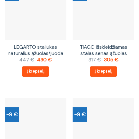
LEGARTO staliukas
TIAGO išskleidžiamas
naturalius ąžuolas/juoda
stalas senas ąžuolas
Original
Current
Original
Current
447
€
430
€
317
€
305
€
price
price
price
price
was:
is:
was:
is:
Į krepšelį
Į krepšelį
447 €.
430 €.
317 €.
305 €.
-9 €
-9 €