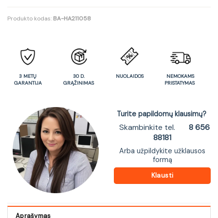
Produkto kodas:
BA-HA211058
3 METŲ
30 D.
NUOLAIDOS
NEMOKAMS
GARANTIJA
GRĄŽINIMAS
PRISTATYMAS
Turite papildomų klausimų?
Skambinkite tel.
8 656
88181
Arba užpildykite užklausos
formą
Klausti
Aprašymas