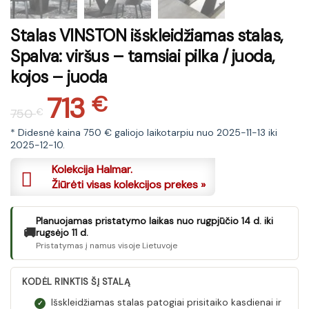
Stalas VINSTON išskleidžiamas stalas,
Spalva: viršus – tamsiai pilka / juoda,
kojos – juoda
713
Original
Current
€
750
€
price
price
was:
is:
* Didesnė kaina 750 € galiojo laikotarpiu nuo 2025-11-13 iki
2025-12-10.
750 €.
713 €.
Kolekcija Halmar.
Žiūrėti visas kolekcijos prekes »
Planuojamas pristatymo laikas nuo rugpjūčio 14 d. iki
🚚
rugsėjo 11 d.
Pristatymas į namus visoje Lietuvoje
KODĖL RINKTIS ŠĮ STALĄ
Išskleidžiamas stalas patogiai prisitaiko kasdienai ir
✓