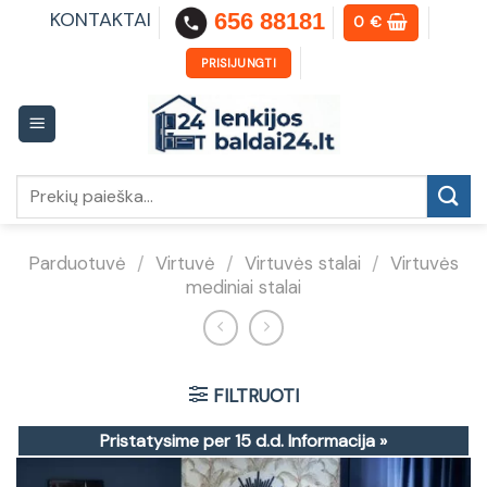
Skip
KONTAKTAI
656 88181
0
€
to
content
PRISIJUNGTI
Ieškoti:
Parduotuvė
/
Virtuvė
/
Virtuvės stalai
/
Virtuvės
mediniai stalai
FILTRUOTI
Pristatysime per 15 d.d.
Informacija »