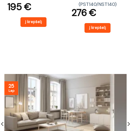
195
€
(PST140/NST140)
276
€
Į krepšelį
Į krepšelį
25
Lap