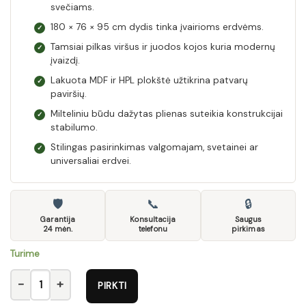
svečiams.
180 × 76 × 95 cm dydis tinka įvairioms erdvėms.
✓
Tamsiai pilkas viršus ir juodos kojos kuria modernų
✓
įvaizdį.
Lakuota MDF ir HPL plokštė užtikrina patvarų
✓
paviršių.
Milteliniu būdu dažytas plienas suteikia konstrukcijai
✓
stabilumo.
Stilingas pasirinkimas valgomajam, svetainei ar
✓
universaliai erdvei.
🛡
📞
🔒
Garantija
Konsultacija
Saugus
24 mėn.
telefonu
pirkimas
Turime
produkto kiekis: Stalas VINSTON išskleidžiamas stalas, Spalva: vi
PIRKTI