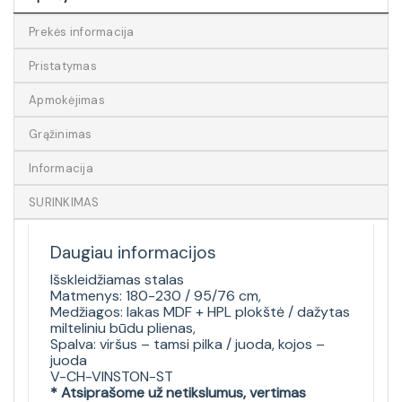
Prekės informacija
Pristatymas
Apmokėjimas
Grąžinimas
Informacija
SURINKIMAS
Daugiau informacijos
Išskleidžiamas stalas
Matmenys: 180-230 / 95/76 cm,
Medžiagos: lakas MDF + HPL plokštė / dažytas
milteliniu būdu plienas,
Spalva: viršus – tamsi pilka / juoda, kojos –
juoda
V-CH-VINSTON-ST
* Atsiprašome už netikslumus, vertimas