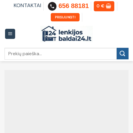
Skip
KONTAKTAI
656 88181
0
€
to
content
PRISIJUNGTI
Ieškoti: