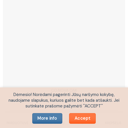
CO.NOVA.OAK
Dėmesio! Norėdami pagerinti Jūsų naršymo kokybę,
naudojame slapukus, kuriuos galite bet kada atšaukti. Jei
sutinkate prašome pažymėti ''ACCEPT''
More info
Accept
PARDUOTUVĖ
IŠPARDAVIMAS
PASKYRA
KREPŠELIS