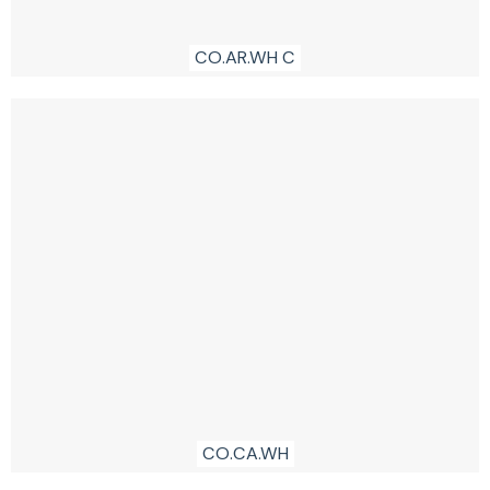
CO.AR.WH C
CO.CA.WH