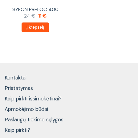
SYFON PRELOC 400
Original
Current
24
€
11
€
price
price
was:
is:
Į krepšelį
24 €.
11 €.
Kontaktai
Pristatymas
Kaip pirkti išsimokėtinai?
Apmokėjimo būdai
Paslaugų tiekimo sąlygos
Kaip pirkti?