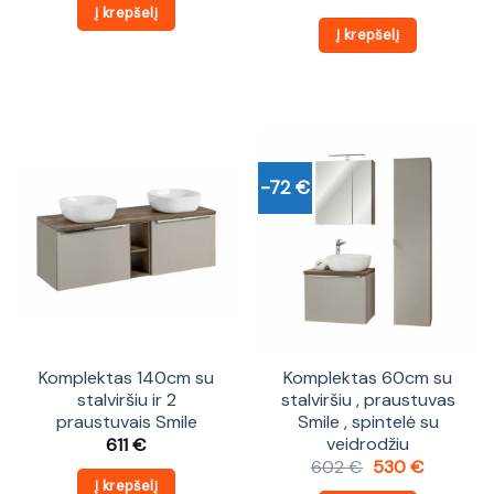
was:
is:
Į krepšelį
632 €.
557 €.
Į krepšelį
-72 €
Komplektas 140cm su
Komplektas 60cm su
stalviršiu ir 2
stalviršiu , praustuvas
praustuvais Smile
Smile , spintelė su
veidrodžiu
611
€
Original
Current
602
€
530
€
price
price
Į krepšelį