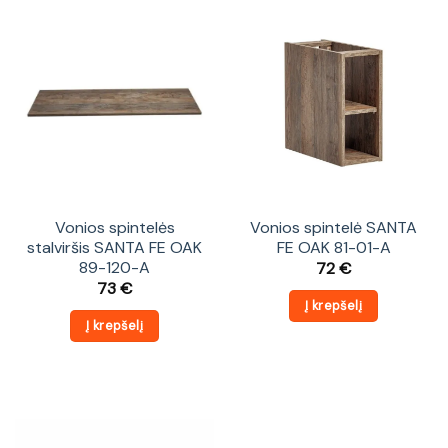
Vonios spintelės
Vonios spintelė SANTA
stalviršis SANTA FE OAK
FE OAK 81-01-A
89-120-A
72
€
73
€
Į krepšelį
Į krepšelį