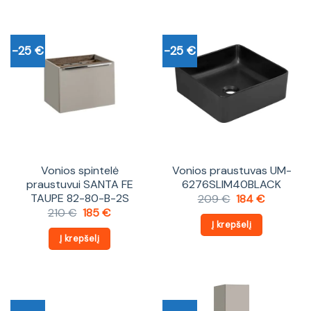
-25 €
-25 €
Vonios spintelė
Vonios praustuvas UM-
praustuvui SANTA FE
6276SLIM40BLACK
TAUPE 82-80-B-2S
Original
Current
209
€
184
€
price
price
Original
Current
210
€
185
€
was:
is:
price
price
Į krepšelį
209 €.
184 €.
was:
is:
Į krepšelį
210 €.
185 €.