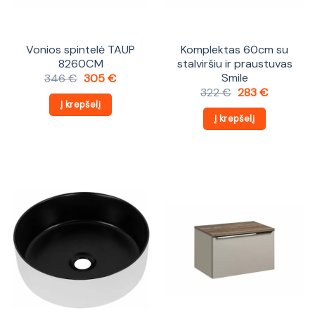
Vonios spintelė TAUP
Komplektas 60cm su
8260CM
stalviršiu ir praustuvas
Smile
Original
Current
346
€
305
€
price
price
Original
Current
322
€
283
€
was:
is:
price
price
Į krepšelį
346 €.
305 €.
was:
is:
Į krepšelį
322 €.
283 €.