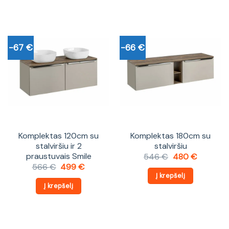
-67 €
-66 €
Komplektas 120cm su
Komplektas 180cm su
stalviršiu ir 2
stalviršiu
praustuvais Smile
Original
Current
546
€
480
€
price
price
Original
Current
566
€
499
€
was:
is:
price
price
Į krepšelį
546 €.
480 €.
was:
is:
Į krepšelį
566 €.
499 €.