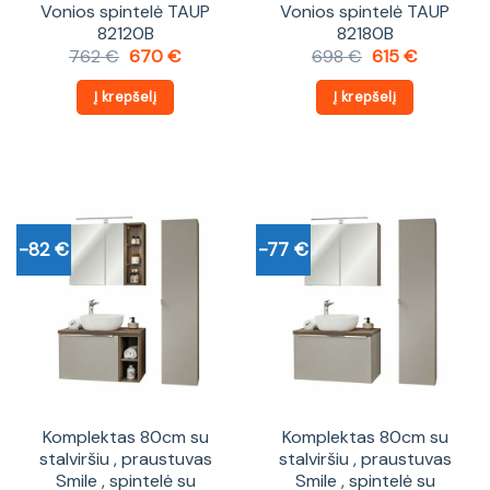
Vonios spintelė TAUP
Vonios spintelė TAUP
82120B
82180B
Original
Current
Original
Current
762
€
670
€
698
€
615
€
price
price
price
price
was:
is:
was:
is:
Į krepšelį
Į krepšelį
762 €.
670 €.
698 €.
615 €.
-82 €
-77 €
Komplektas 80cm su
Komplektas 80cm su
stalviršiu , praustuvas
stalviršiu , praustuvas
Smile , spintelė su
Smile , spintelė su