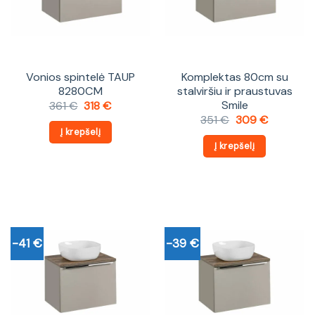
Vonios spintelė TAUP
Komplektas 80cm su
8280CM
stalviršiu ir praustuvas
Smile
Original
Current
361
€
318
€
price
price
Original
Current
351
€
309
€
was:
is:
price
price
Į krepšelį
361 €.
318 €.
was:
is:
Į krepšelį
351 €.
309 €.
-41 €
-39 €