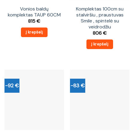
Vonios baldų
Komplektas 100cm su
komplektas TAUP 60CM
stalviršiu , praustuvas
Smile , spintelė su
815
€
veidrodžiu
Į krepšelį
806
€
Į krepšelį
-92 €
-83 €