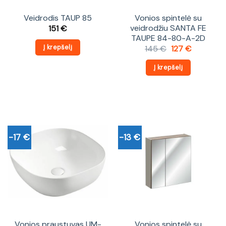
Veidrodis TAUP 85
Vonios spintelė su
veidrodžiu SANTA FE
151
€
TAUPE 84-80-A-2D
Į krepšelį
Original
Current
145
€
127
€
price
price
was:
is:
Į krepšelį
145 €.
127 €.
-17 €
-13 €
Vonios praustuvas UM-
Vonios spintelė su