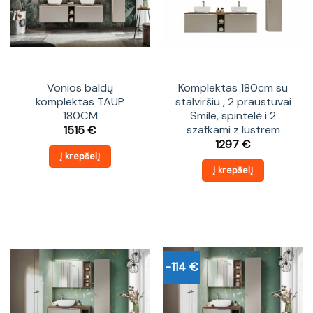
Vonios baldų
Komplektas 180cm su
komplektas TAUP
stalviršiu , 2 praustuvai
180CM
Smile, spintelė i 2
szafkami z lustrem
1515
€
1297
€
Į krepšelį
Į krepšelį
-114 €