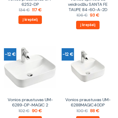
6252-DP
veidrodžiu SANTA FE
TAUPE 84-60-A-2D
Original
Current
134
€
117
€
price
price
Original
Current
106
€
93
€
was:
is:
price
price
Į krepšelį
134 €.
117 €.
was:
is:
Į krepšelį
106 €.
93 €.
-12 €
-12 €
Vonios praustuvas UM-
Vonios praustuvas UM-
6289-DP-MAGIC 2
6288MAGIC40DP
Original
Current
Original
Current
102
€
90
€
100
€
88
€
price
price
price
price