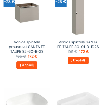
-23 €
-23 €
Vonios spintelė
Vonios spintelė SANTA
praustuvui SANTA FE
FE TAUPE 80-01-B-1D2S
TAUPE 82-60-B-2S
Original
Current
195
€
172
€
price
price
Original
Current
195
€
172
€
was:
is:
price
price
Į krepšelį
195 €.
172 €.
was:
is:
Į krepšelį
195 €.
172 €.