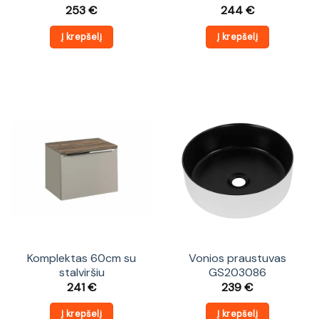
253
€
244
€
Į krepšelį
Į krepšelį
Komplektas 60cm su
Vonios praustuvas
stalviršiu
GS203086
241
€
239
€
Į krepšelį
Į krepšelį