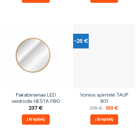
-26 €
Pakabinamas LED
Vonios spintelė TAUP
veidrodis HESTA FI80
801
Original
Current
237
€
215
€
189
€
price
price
was:
is:
Į krepšelį
Į krepšelį
215 €.
189 €.