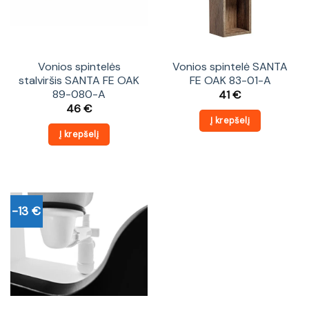
Vonios spintelės
Vonios spintelė SANTA
stalviršis SANTA FE OAK
FE OAK 83-01-A
89-080-A
41
€
46
€
Į krepšelį
Į krepšelį
-13 €