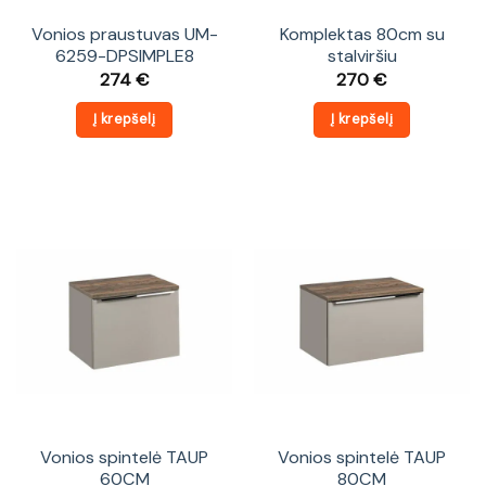
Vonios praustuvas UM-
Komplektas 80cm su
6259-DPSIMPLE8
stalviršiu
274
€
270
€
Į krepšelį
Į krepšelį
Vonios spintelė TAUP
Vonios spintelė TAUP
60CM
80CM