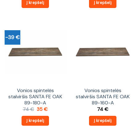
was:
is:
was:
is:
Į krepšelį
Į krepšelį
102 €.
90 €.
100 €.
88 €.
-39 €
Vonios spintelės
Vonios spintelės
stalviršis SANTA FE OAK
stalviršis SANTA FE OAK
89-180-A
89-160-A
Original
Current
74
€
35
€
74
€
price
price
was:
is:
Į krepšelį
Į krepšelį
74 €.
35 €.