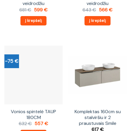
veidrodžiu
veidrodžiu
Original
Current
Original
Current
681
€
599
€
643
€
566
€
price
price
price
price
was:
is:
was:
is:
Į krepšelį
Į krepšelį
681 €.
599 €.
643 €.
566 €.
-75 €
Vonios spintelė TAUP
Komplektas 160cm su
180CM
stalviršiu ir 2
praustuvais Smile
Original
Current
632
€
557
€
price
price
617
€