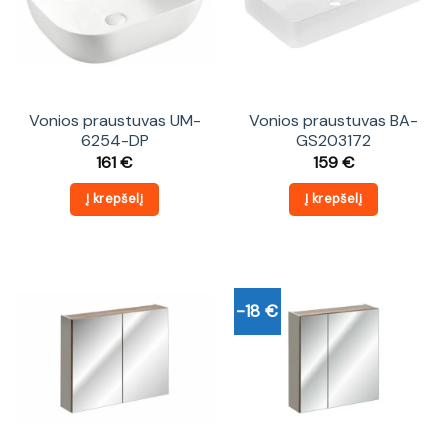
Vonios praustuvas UM-
Vonios praustuvas BA-
6254-DP
GS203172
161
€
159
€
Į krepšelį
Į krepšelį
-18 €