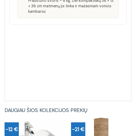
Praustuvo svoris – 8 kg. Dėl kompaktiškų 36 × 13
× 36 cm matmenų jis tinka ir mažesniam vonios
kambariui.
DAUGIAU ŠIOS KOLEKCIJOS PREKIŲ
-12 €
-21 €