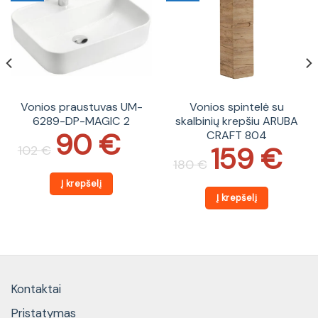
Vonios praustuvas UM-
Vonios spintelė su
6289-DP-MAGIC 2
skalbinių krepšiu ARUBA
90
€
CRAFT 804
Original
Current
price
price
159
€
102
€
Original
Current
was:
is:
price
price
180
€
102 €.
90 €.
was:
is:
180 €.
159 €.
Į krepšelį
Į krepšelį
Kontaktai
Pristatymas