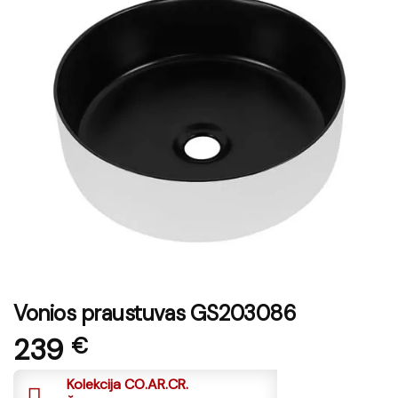
Vonios praustuvas GS203086
239
€
Kolekcija CO.AR.CR.