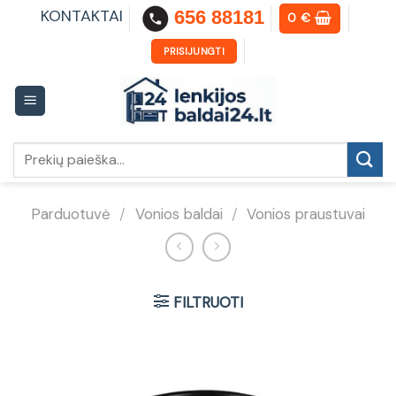
Skip
KONTAKTAI
656 88181
0
€
to
content
PRISIJUNGTI
Ieškoti:
Parduotuvė
/
Vonios baldai
/
Vonios praustuvai
FILTRUOTI