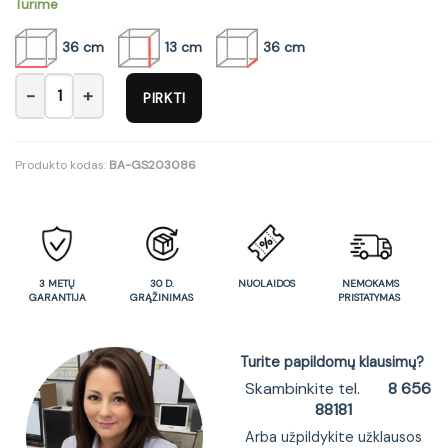
Turime
36 cm
13 cm
36 cm
produkto kiekis: Vonios praustuvas GS203086
PIRKTI
Produkto kodas:
BA-GS203086
3 METŲ
30 D.
NUOLAIDOS
NEMOKAMS
GARANTIJA
GRĄŽINIMAS
PRISTATYMAS
Turite papildomų klausimų?
Skambinkite tel.
8 656
88181
Arba užpildykite užklausos