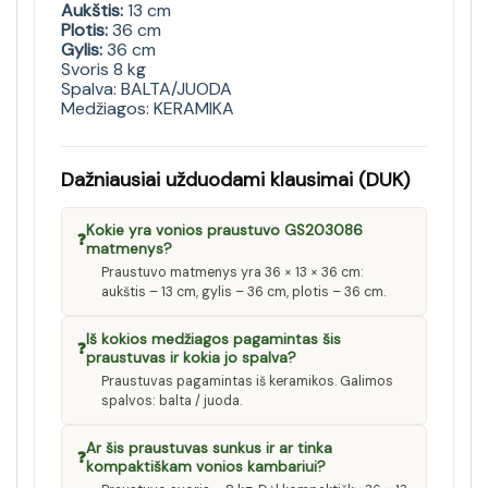
Aukštis:
13 cm
Plotis:
36 cm
Gylis:
36 cm
Svoris 8 kg
Spalva: BALTA/JUODA
Medžiagos: KERAMIKA
Dažniausiai užduodami klausimai (DUK)
Kokie yra vonios praustuvo GS203086
❓
matmenys?
Praustuvo matmenys yra 36 × 13 × 36 cm:
aukštis – 13 cm, gylis – 36 cm, plotis – 36 cm.
Iš kokios medžiagos pagamintas šis
❓
praustuvas ir kokia jo spalva?
Praustuvas pagamintas iš keramikos. Galimos
spalvos: balta / juoda.
Ar šis praustuvas sunkus ir ar tinka
❓
kompaktiškam vonios kambariui?