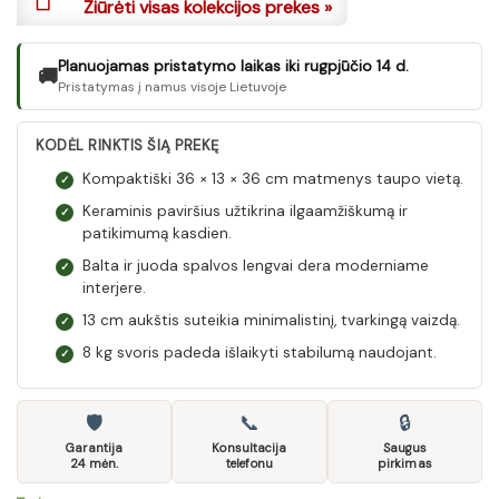
Žiūrėti visas kolekcijos prekes »
Planuojamas pristatymo laikas iki rugpjūčio 14 d.
🚚
Pristatymas į namus visoje Lietuvoje
KODĖL RINKTIS ŠIĄ PREKĘ
Kompaktiški 36 × 13 × 36 cm matmenys taupo vietą.
✓
Keraminis paviršius užtikrina ilgaamžiškumą ir
✓
patikimumą kasdien.
Balta ir juoda spalvos lengvai dera moderniame
✓
interjere.
13 cm aukštis suteikia minimalistinį, tvarkingą vaizdą.
✓
8 kg svoris padeda išlaikyti stabilumą naudojant.
✓
🛡
📞
🔒
Garantija
Konsultacija
Saugus
24 mėn.
telefonu
pirkimas