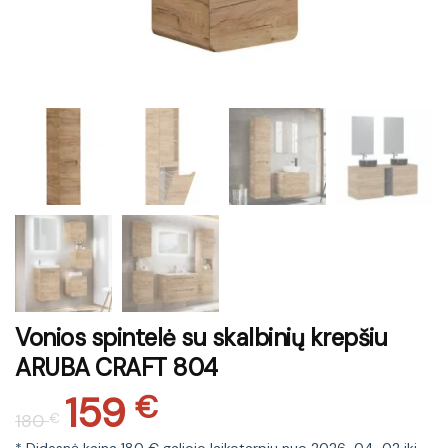
Vonios spintelė su skalbinių krepšiu
ARUBA CRAFT 804
159
Original
Current
€
180
€
price
price
* Didesnė kaina 180 € galiojo laikotarpiu nuo 2026-04-02 iki