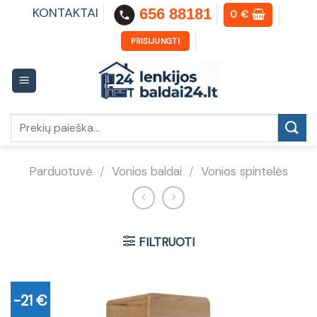
Skip
KONTAKTAI
656 88181
0
€
to
content
PRISIJUNGTI
Ieškoti:
Parduotuvė
/
Vonios baldai
/
Vonios spintelės
FILTRUOTI
-21 €