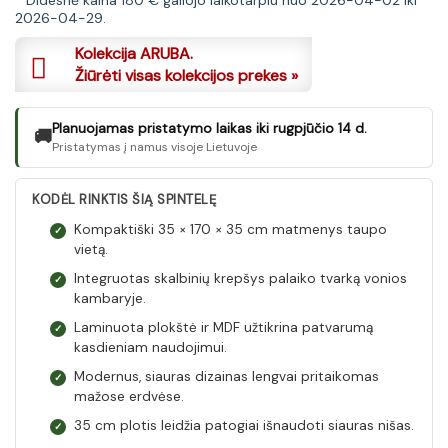
was:
is:
2026-04-29.
180 €.
159 €.
Kolekcija ARUBA.
Žiūrėti visas kolekcijos prekes »
Planuojamas pristatymo laikas iki rugpjūčio 14 d.
🚚
Pristatymas į namus visoje Lietuvoje
KODĖL RINKTIS ŠIĄ SPINTELĘ
Kompaktiški 35 × 170 × 35 cm matmenys taupo
✓
vietą.
Integruotas skalbinių krepšys palaiko tvarką vonios
✓
kambaryje.
Laminuota plokštė ir MDF užtikrina patvarumą
✓
kasdieniam naudojimui.
Modernus, siauras dizainas lengvai pritaikomas
✓
mažose erdvėse.
35 cm plotis leidžia patogiai išnaudoti siauras nišas.
✓