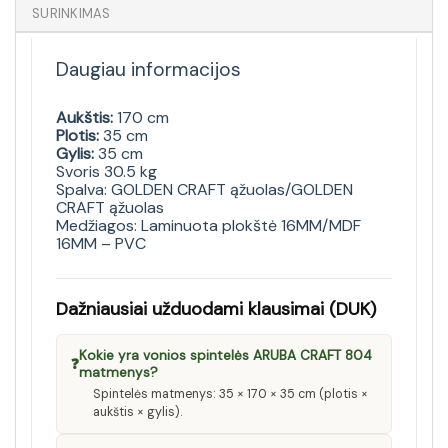
SURINKIMAS
Daugiau informacijos
Aukštis:
170 cm
Plotis:
35 cm
Gylis:
35 cm
Svoris 30.5 kg
Spalva: GOLDEN CRAFT ąžuolas/GOLDEN
CRAFT ąžuolas
Medžiagos: Laminuota plokštė 16MM/MDF
16MM – PVC
Dažniausiai užduodami klausimai (DUK)
Kokie yra vonios spintelės ARUBA CRAFT 804
❓
matmenys?
Spintelės matmenys: 35 × 170 × 35 cm (plotis ×
aukštis × gylis).