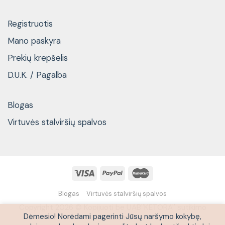
Registruotis
Mano paskyra
Prekių krepšelis
D.U.K. / Pagalba
Blogas
Virtuvės stalviršių spalvos
Blogas
Virtuvės stalviršių spalvos
Copyright 2026 © Kopijuoti be UAB''KETORA'' sutikimo
Dėmesio! Norėdami pagerinti Jūsų naršymo kokybę,
draudžiama