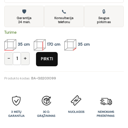
🛡
📞
🔒
Garantija
Konsultacija
Saugus
24 mėn.
telefonu
pirkimas
Turime
35 cm
170 cm
35 cm
produkto kiekis: Vonios spintelė su skalbinių krepšiu ARUBA C
PIRKTI
Produkto kodas:
BA-GS203099
3 METŲ
30 D.
NUOLAIDOS
NEMOKAMS
GARANTIJA
GRĄŽINIMAS
PRISTATYMAS