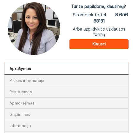
Turite papildomų klausimų?
Skambinkite tel.
8 656
88181
Arba užpildykite užklausos
formą
Klausti
Aprašymas
Prekės informacija
Pristatymas
Apmokėjimas
Grąžinimas
Informacija