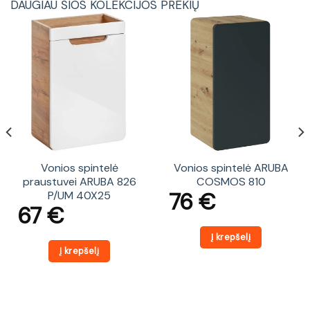
DAUGIAU ŠIOS KOLEKCIJOS PREKIŲ
Vonios spintelė
Vonios spintelė ARUBA
praustuvei ARUBA 826
COSMOS 810
76
€
P/UM 40X25
67
€
Į krepšelį
Į krepšelį