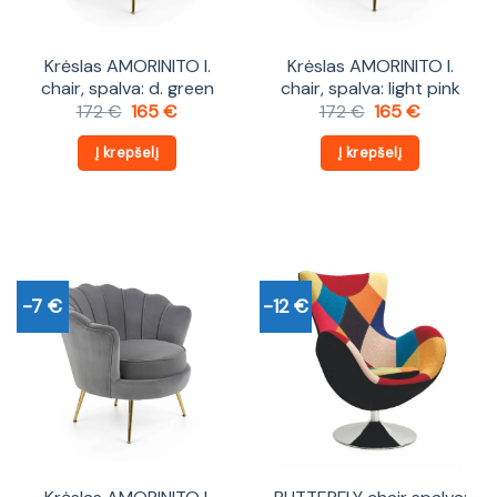
Krėslas AMORINITO l.
Krėslas AMORINITO l.
chair, spalva: d. green
chair, spalva: light pink
Original
Current
Original
Current
172
€
165
€
172
€
165
€
price
price
price
price
was:
is:
was:
is:
Į krepšelį
Į krepšelį
172 €.
165 €.
172 €.
165 €.
-7 €
-12 €