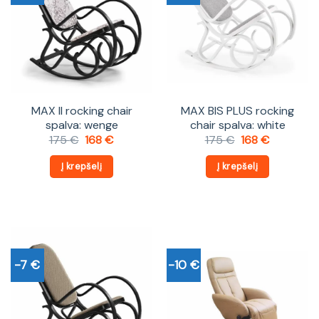
MAX II rocking chair
MAX BIS PLUS rocking
spalva: wenge
chair spalva: white
Original
Current
Original
Current
175
€
168
€
175
€
168
€
price
price
price
price
was:
is:
was:
is:
Į krepšelį
Į krepšelį
175 €.
168 €.
175 €.
168 €.
-7 €
-10 €