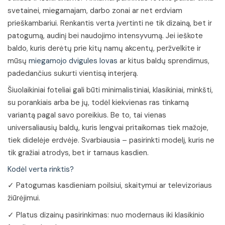
svetainei, miegamajam, darbo zonai ar net erdviam
prieškambariui. Renkantis verta įvertinti ne tik dizainą, bet ir
patogumą, audinį bei naudojimo intensyvumą. Jei ieškote
baldo, kuris derėtų prie kitų namų akcentų, peržvelkite ir
mūsų
miegamojo dvigules lovas
ar kitus baldų sprendimus,
padedančius sukurti vientisą interjerą.
Šiuolaikiniai foteliai gali būti minimalistiniai, klasikiniai, minkšti,
su porankiais arba be jų, todėl kiekvienas ras tinkamą
variantą pagal savo poreikius. Be to, tai vienas
universaliausių baldų, kuris lengvai pritaikomas tiek mažoje,
tiek didelėje erdvėje. Svarbiausia – pasirinkti modelį, kuris ne
tik gražiai atrodys, bet ir tarnaus kasdien.
Kodėl verta rinktis?
✓ Patogumas kasdieniam poilsiui, skaitymui ar televizoriaus
žiūrėjimui.
✓ Platus dizainų pasirinkimas: nuo modernaus iki klasikinio