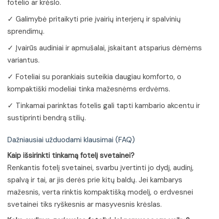
fotelio ar krėslo.
✓ Galimybė pritaikyti prie įvairių interjerų ir spalvinių
sprendimų.
✓ Įvairūs audiniai ir apmušalai, įskaitant atsparius dėmėms
variantus.
✓ Foteliai su porankiais suteikia daugiau komforto, o
kompaktiški modeliai tinka mažesnėms erdvėms.
✓ Tinkamai parinktas fotelis gali tapti kambario akcentu ir
sustiprinti bendrą stilių.
Dažniausiai užduodami klausimai (FAQ)
Kaip išsirinkti tinkamą fotelį svetainei?
Renkantis fotelį svetainei, svarbu įvertinti jo dydį, audinį,
spalvą ir tai, ar jis derės prie kitų baldų. Jei kambarys
mažesnis, verta rinktis kompaktišką modelį, o erdvesnei
svetainei tiks ryškesnis ar masyvesnis krėslas.