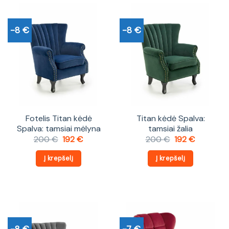
-8 €
-8 €
Fotelis Titan kėdė
Titan kėdė Spalva:
Spalva: tamsiai mėlyna
tamsiai žalia
Original
Current
Original
Current
200
€
192
€
200
€
192
€
price
price
price
price
was:
is:
was:
is:
Į krepšelį
Į krepšelį
200 €.
192 €.
200 €.
192 €.
-8 €
-7 €