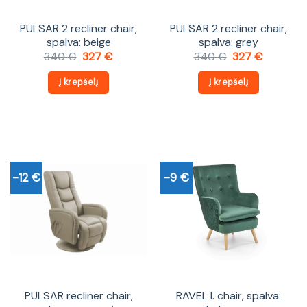
PULSAR 2 recliner chair,
PULSAR 2 recliner chair,
spalva: beige
spalva: grey
Original
Current
Original
Current
340
€
327
€
340
€
327
€
price
price
price
price
was:
is:
was:
is:
Į krepšelį
Į krepšelį
340 €.
327 €.
340 €.
327 €.
-12 €
-9 €
PULSAR recliner chair,
RAVEL l. chair, spalva: