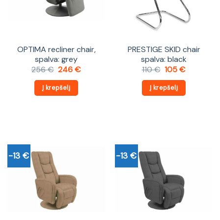
OPTIMA recliner chair,
PRESTIGE SKID chair
spalva: grey
spalva: black
Original
Current
Original
Current
256
€
246
€
110
€
105
€
price
price
price
price
was:
is:
was:
is:
Į krepšelį
Į krepšelį
256 €.
246 €.
110 €.
105 €.
-13 €
-13 €