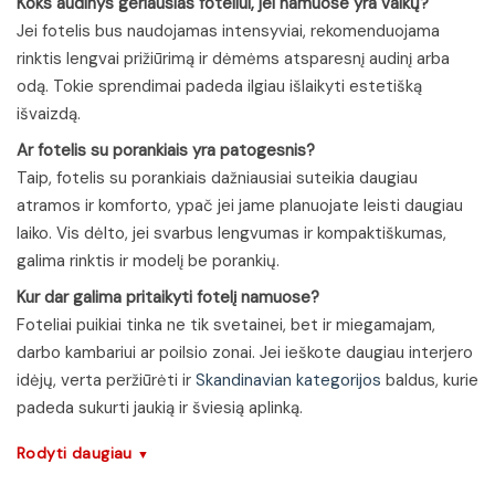
Koks audinys geriausias foteliui, jei namuose yra vaikų?
Jei fotelis bus naudojamas intensyviai, rekomenduojama
rinktis lengvai prižiūrimą ir dėmėms atsparesnį audinį arba
odą. Tokie sprendimai padeda ilgiau išlaikyti estetišką
išvaizdą.
Ar fotelis su porankiais yra patogesnis?
Taip, fotelis su porankiais dažniausiai suteikia daugiau
atramos ir komforto, ypač jei jame planuojate leisti daugiau
laiko. Vis dėlto, jei svarbus lengvumas ir kompaktiškumas,
galima rinktis ir modelį be porankių.
Kur dar galima pritaikyti fotelį namuose?
Foteliai puikiai tinka ne tik svetainei, bet ir miegamajam,
darbo kambariui ar poilsio zonai. Jei ieškote daugiau interjero
idėjų, verta peržiūrėti ir
Skandinavian kategorijos
baldus, kurie
padeda sukurti jaukią ir šviesią aplinką.
Rodyti daugiau
▼