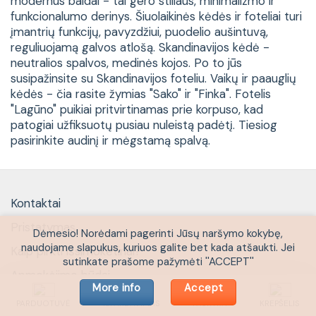
modernūs baldai - tai gero stiliaus, minimalizmo ir
funkcionalumo derinys. Šiuolaikinės kėdės ir foteliai turi
įmantrių funkcijų, pavyzdžiui, puodelio aušintuvą,
reguliuojamą galvos atlošą. Skandinavijos kėdė -
neutralios spalvos, medinės kojos. Po to jūs
susipažinsite su Skandinavijos foteliu. Vaikų ir paauglių
kėdės - čia rasite žymias "Sako" ir "Finka". Fotelis
"Lagūno" puikiai pritvirtinamas prie korpuso, kad
patogiai užfiksuotų pusiau nuleistą padėtį. Tiesiog
pasirinkite audinį ir mėgstamą spalvą.
Kontaktai
Pristatymas
Dėmesio! Norėdami pagerinti Jūsų naršymo kokybę,
naudojame slapukus, kuriuos galite bet kada atšaukti. Jei
Kaip pirkti išsimokėtinai?
sutinkate prašome pažymėti ''ACCEPT''
Apmokėjimo būdai
More info
Accept
Paslaugų tiekimo sąlygos
PARDUOTUVĖ
IŠPARDAVIMAS
PASKYRA
KREPŠELIS