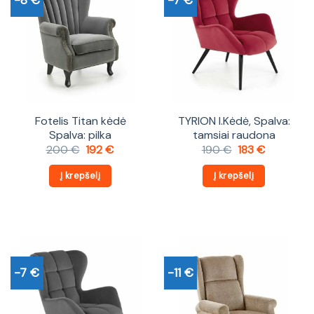
Fotelis Titan kėdė
TYRION l.Kėdė, Spalva:
Spalva: pilka
tamsiai raudona
Original
Current
Original
Current
200
€
192
€
190
€
183
€
price
price
price
price
was:
is:
was:
is:
Į krepšelį
Į krepšelį
200 €.
192 €.
190 €.
183 €.
-7 €
-11 €