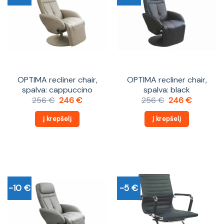
OPTIMA recliner chair,
OPTIMA recliner chair,
spalva: cappuccino
spalva: black
Original
Current
Original
Current
256
€
246
€
256
€
246
€
price
price
price
price
was:
is:
was:
is:
Į krepšelį
Į krepšelį
256 €.
246 €.
256 €.
246 €.
-10 €
-5 €