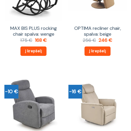
MAX BIS PLUS rocking
OPTIMA recliner chair,
chair spalva: wenge
spalva: beige
Original
Current
Original
Current
175
€
168
€
256
€
246
€
price
price
price
price
was:
is:
was:
is:
Į krepšelį
Į krepšelį
175 €.
168 €.
256 €.
246 €.
-10 €
-16 €