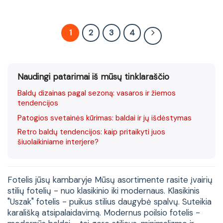
1
2
3
4
Naudingi patarimai iš mūsų tinklaraščio
Baldų dizainas pagal sezoną: vasaros ir žiemos
tendencijos
Patogios svetainės kūrimas: baldai ir jų išdėstymas
Retro baldų tendencijos: kaip pritaikyti juos
šiuolaikiniame interjere?
Fotelis jūsų kambaryje Mūsų asortimente rasite įvairių
stilių fotelių - nuo klasikinio iki modernaus. Klasikinis
"Uszak" fotelis - puikus stilius daugybė spalvų. Suteikia
karališką atsipalaidavimą. Modernus poilsio fotelis -