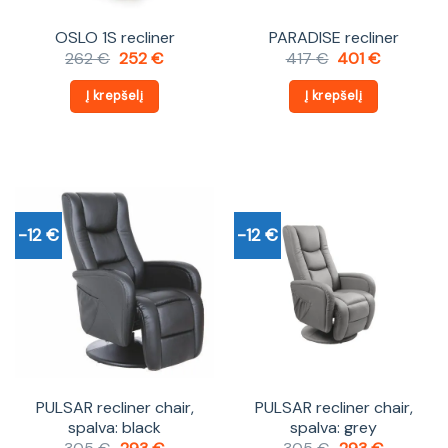
OSLO 1S recliner
PARADISE recliner
Original
Current
Original
Current
262
€
252
€
417
€
401
€
price
price
price
price
was:
is:
was:
is:
Į krepšelį
Į krepšelį
262 €.
252 €.
417 €.
401 €.
-12 €
-12 €
PULSAR recliner chair,
PULSAR recliner chair,
spalva: black
spalva: grey
Original
Current
Original
Current