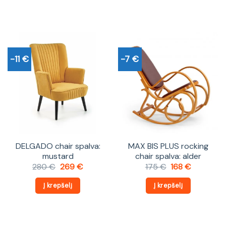
-11 €
-7 €
DELGADO chair spalva:
MAX BIS PLUS rocking
mustard
chair spalva: alder
Original
Current
Original
Current
280
€
269
€
175
€
168
€
price
price
price
price
was:
is:
was:
is:
Į krepšelį
Į krepšelį
280 €.
269 €.
175 €.
168 €.