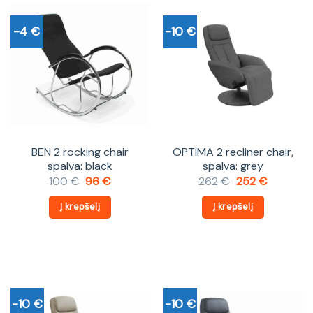
-4 €
-10 €
BEN 2 rocking chair
OPTIMA 2 recliner chair,
spalva: black
spalva: grey
Original
Current
Original
Current
100
€
96
€
262
€
252
€
price
price
price
price
was:
is:
was:
is:
Į krepšelį
Į krepšelį
100 €.
96 €.
262 €.
252 €.
-10 €
-10 €