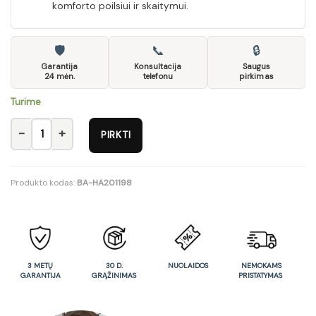
komforto poilsiui ir skaitymui.
🛡
📞
🔒
Garantija
Konsultacija
Saugus
24 mėn.
telefonu
pirkimas
Turime
produkto kiekis: PULSAR recliner chair, spalva: grey
PIRKTI
Produkto kodas:
BA-HA201198
3 METŲ
30 D.
NUOLAIDOS
NEMOKAMS
GARANTIJA
GRĄŽINIMAS
PRISTATYMAS