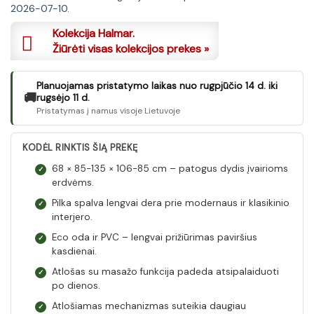
was:
is:
2026-07-10.
305 €.
293 €.
Kolekcija Halmar.
Žiūrėti visas kolekcijos prekes »
Planuojamas pristatymo laikas nuo rugpjūčio 14 d. iki
🚚
rugsėjo 11 d.
Pristatymas į namus visoje Lietuvoje
KODĖL RINKTIS ŠIĄ PREKĘ
68 × 85-135 × 106-85 cm – patogus dydis įvairioms
✓
erdvėms.
Pilka spalva lengvai dera prie modernaus ir klasikinio
✓
interjero.
Eco oda ir PVC – lengvai prižiūrimas paviršius
✓
kasdienai.
Atlošas su masažo funkcija padeda atsipalaiduoti
✓
po dienos.
Atlošiamas mechanizmas suteikia daugiau
✓