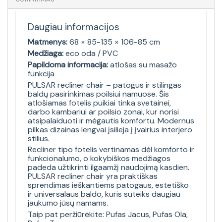
Daugiau informacijos
Matmenys:
68 × 85-135 × 106-85 cm
Medžiaga:
eco oda / PVC
Papildoma informacija:
atlošas su masažo
funkcija
PULSAR recliner chair – patogus ir stilingas
baldų pasirinkimas poilsiui namuose. Šis
atlošiamas fotelis puikiai tinka svetainei,
darbo kambariui ar poilsio zonai, kur norisi
atsipalaiduoti ir mėgautis komfortu. Modernus
pilkas dizainas lengvai įsilieja į įvairius interjero
stilius.
Recliner tipo fotelis vertinamas dėl komforto ir
funkcionalumo, o kokybiškos medžiagos
padeda užtikrinti ilgaamžį naudojimą kasdien.
PULSAR recliner chair yra praktiškas
sprendimas ieškantiems patogaus, estetiško
ir universalaus baldo, kuris suteiks daugiau
jaukumo jūsų namams.
Taip pat peržiūrėkite:
Pufas Jacus
,
Pufas Ola
,