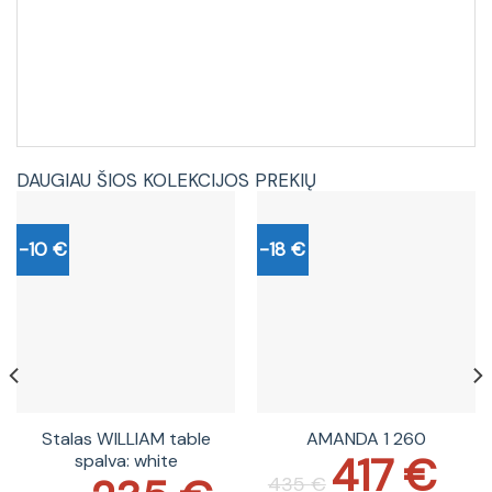
DAUGIAU ŠIOS KOLEKCIJOS PREKIŲ
-10 €
-18 €
Stalas WILLIAM table
AMANDA 1 260
417
€
spalva: white
Original
Current
price
price
Original
Current
435
€