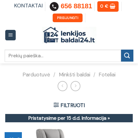
Skip
KONTAKTAI
656 88181
0
€
to
content
PRISIJUNGTI
Ieškoti:
Parduotuvė
/
Minkšti baldai
/
Foteliai
FILTRUOTI
Pristatysime per 15 d.d.
Informacija »