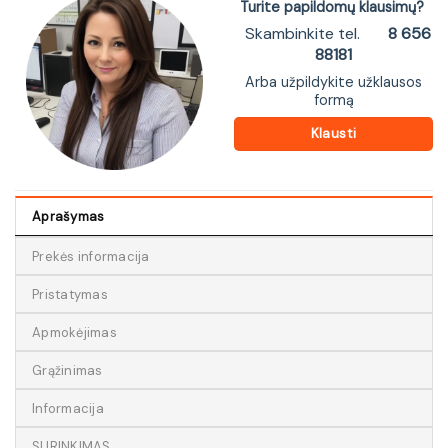
Turite papildomų klausimų?
Skambinkite tel.
8 656
88181
Arba užpildykite užklausos
formą
Klausti
Aprašymas
Prekės informacija
Pristatymas
Apmokėjimas
Grąžinimas
Informacija
SURINKIMAS