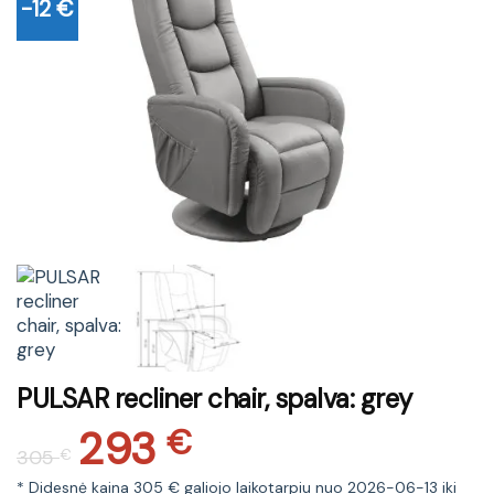
-12 €
PULSAR recliner chair, spalva: grey
293
Original
Current
€
305
€
price
price
* Didesnė kaina 305 € galiojo laikotarpiu nuo 2026-06-13 iki