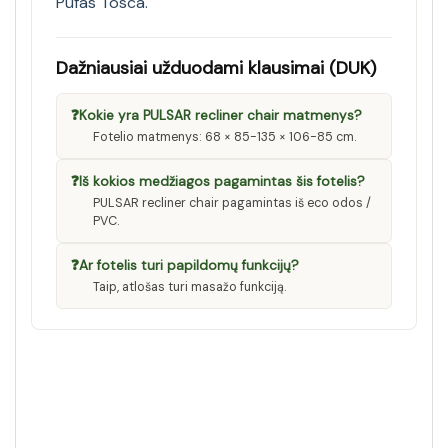
Pufas Tosca
.
Dažniausiai užduodami klausimai (DUK)
❓
Kokie yra PULSAR recliner chair matmenys?
Fotelio matmenys: 68 × 85-135 × 106-85 cm.
❓
Iš kokios medžiagos pagamintas šis fotelis?
PULSAR recliner chair pagamintas iš eco odos /
PVC.
❓
Ar fotelis turi papildomų funkcijų?
Taip, atlošas turi masažo funkciją.