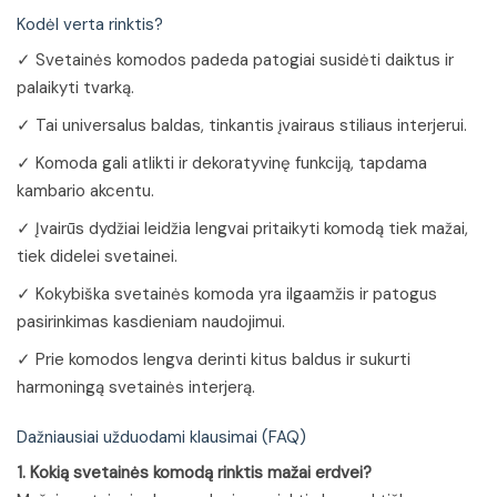
Kodėl verta rinktis?
✓ Svetainės komodos padeda patogiai susidėti daiktus ir
palaikyti tvarką.
✓ Tai universalus baldas, tinkantis įvairaus stiliaus interjerui.
✓ Komoda gali atlikti ir dekoratyvinę funkciją, tapdama
kambario akcentu.
✓ Įvairūs dydžiai leidžia lengvai pritaikyti komodą tiek mažai,
tiek didelei svetainei.
✓ Kokybiška svetainės komoda yra ilgaamžis ir patogus
pasirinkimas kasdieniam naudojimui.
✓ Prie komodos lengva derinti kitus baldus ir sukurti
harmoningą svetainės interjerą.
Dažniausiai užduodami klausimai (FAQ)
1. Kokią svetainės komodą rinktis mažai erdvei?