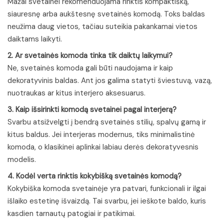
Mažai svetainei rekomenduojama rinktis kompaktišką,
siauresnę arba aukštesnę svetainės komodą. Toks baldas
neužima daug vietos, tačiau suteikia pakankamai vietos
daiktams laikyti.
2. Ar svetainės komoda tinka tik daiktų laikymui?
Ne, svetainės komoda gali būti naudojama ir kaip
dekoratyvinis baldas. Ant jos galima statyti šviestuvą, vazą,
nuotraukas ar kitus interjero aksesuarus.
3. Kaip išsirinkti komodą svetainei pagal interjerą?
Svarbu atsižvelgti į bendrą svetainės stilių, spalvų gamą ir
kitus baldus. Jei interjeras modernus, tiks minimalistinė
komoda, o klasikinei aplinkai labiau derės dekoratyvesnis
modelis.
4. Kodėl verta rinktis kokybišką svetainės komodą?
Kokybiška komoda svetainėje yra patvari, funkcionali ir ilgai
išlaiko estetinę išvaizdą. Tai svarbu, jei ieškote baldo, kuris
kasdien tarnautų patogiai ir patikimai.