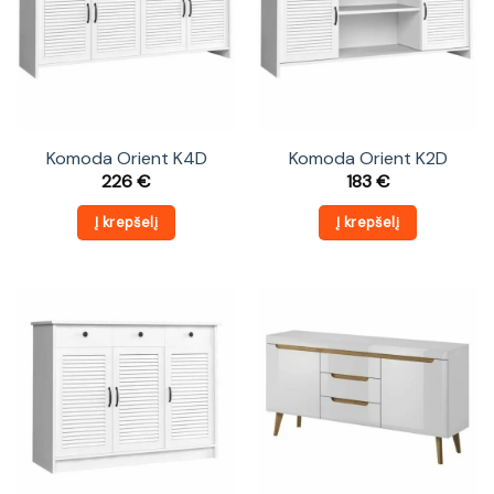
Komoda Orient K4D
Komoda Orient K2D
226
€
183
€
Į krepšelį
Į krepšelį