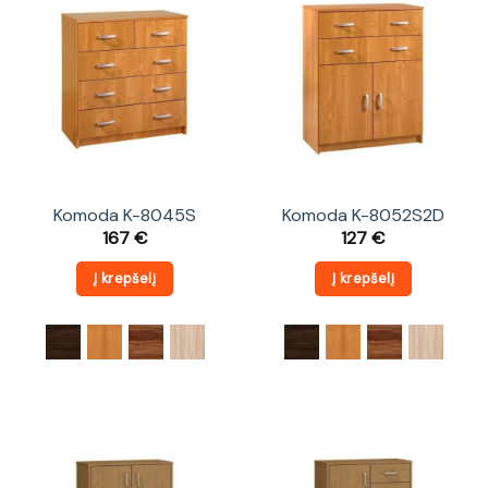
Komoda K-8045S
Komoda K-8052S2D
167
€
127
€
Į krepšelį
Į krepšelį