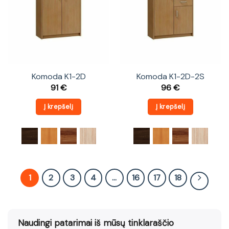
Komoda K1-2D
Komoda K1-2D-2S
91
€
96
€
Į krepšelį
Į krepšelį
1
2
3
4
…
16
17
18
Naudingi patarimai iš mūsų tinklaraščio