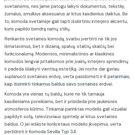
svetainėms, nes jame patogu laikyti dokumentus, tekstilę,
žurnalus, smulkius aksesuarus ar kitus kasdienius daiktus. Be
to, komoda svetainėje gali tapti išskirtiniu interjero akcentu,
kuris papildo bendrą namų stilių.
Renkantis svetainės komodą, svarbu įvertinti ne tik jos
išmatavimus, bet ir dizainą, spalvą, stalčių skaičių bei
funkcionalumą. Modernios, minimalistinės ar klasikinės
komodos lengvai pritaikomos prie įvairių interjero sprendimų
ir padeda išlaikyti vientisą estetiką. Jei norite dar geriau
suplanuoti svetainės erdvę, verta pasidomėti ir
6 patarimais,
kaip išsirinkti tinkamus baldus savo svetainės erdvei
.
Komoda yra vienas tų baldų, kurie ne tik tarnauja
kasdieniams poreikiams, bet ir prisideda prie jaukesnės
atmosferos kūrimo. Tinkamai parinktas modelis gali vizualiai
papildyti sofą, televizoriaus spintelę ar kitus svetainės
baldus. O jei ieškote konkretaus modelio įkvėpimui, verta
peržiūrėti ir
Komoda Sevilla Typ 34
.