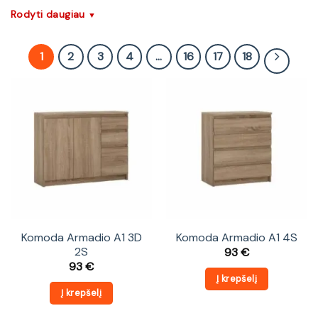
Rodyti daugiau
▼
1
2
3
4
…
16
17
18
Komoda Armadio A1 3D
Komoda Armadio A1 4S
2S
93
€
93
€
Į krepšelį
Į krepšelį