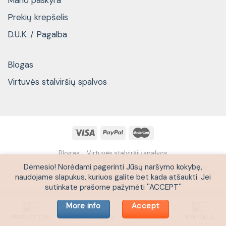
Mano paskyra
Prekių krepšelis
D.U.K. / Pagalba
Blogas
Virtuvės stalviršių spalvos
Blogas
Virtuvės stalviršių spalvos
Copyright 2026 © Kopijuoti be UAB''KETORA'' sutikimo
Dėmesio! Norėdami pagerinti Jūsų naršymo kokybę,
draudžiama
naudojame slapukus, kuriuos galite bet kada atšaukti. Jei
sutinkate prašome pažymėti ''ACCEPT''
More info
Accept
PARDUOTUVĖ
IŠPARDAVIMAS
PASKYRA
KREPŠELIS