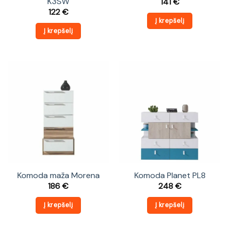
K3SW
141
€
122
€
Į krepšelį
Į krepšelį
Komoda maža Morena
Komoda Planet PL8
186
€
248
€
Į krepšelį
Į krepšelį