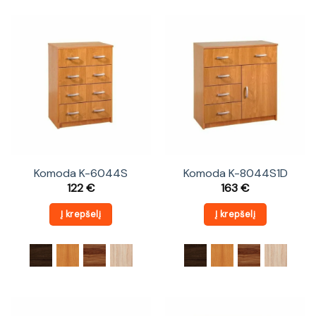
Komoda K-6044S
Komoda K-8044S1D
122
€
163
€
Į krepšelį
Į krepšelį