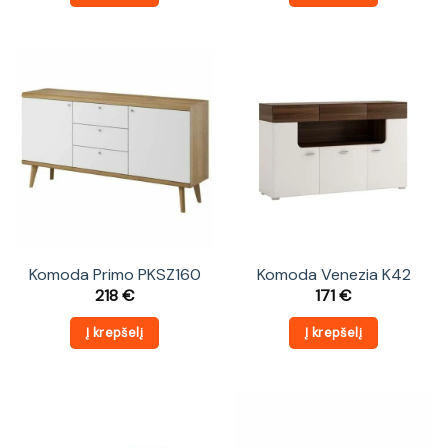
Komoda Primo PKSZ160
Komoda Venezia K42
218
€
171
€
Į krepšelį
Į krepšelį