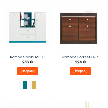
Komoda Mobi MO10
Komoda Forrest FR 4
236
€
224
€
Į krepšelį
Į krepšelį