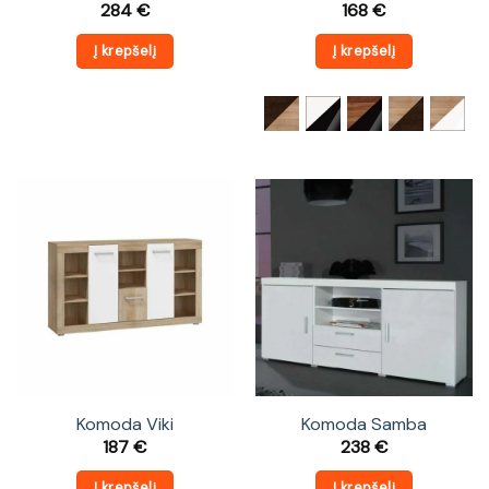
284
€
168
€
Į krepšelį
Į krepšelį
Komoda Viki
Komoda Samba
187
€
238
€
Į krepšelį
Į krepšelį