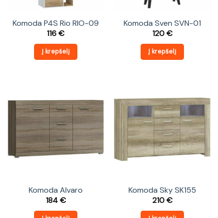
Komoda P4S Rio RIO-09
Komoda Sven SVN-01
116
€
120
€
Į krepšelį
Į krepšelį
Komoda Alvaro
Komoda Sky SK155
184
€
210
€