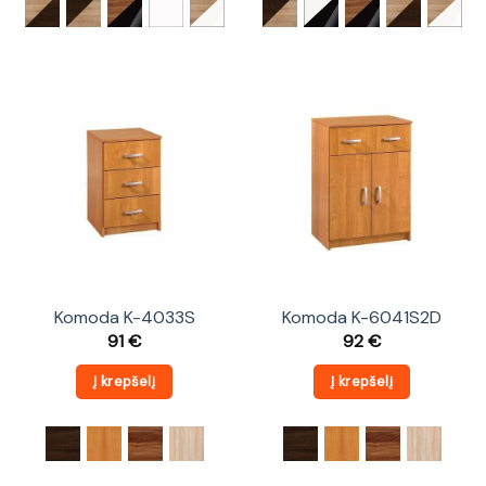
Komoda K-4033S
Komoda K-6041S2D
91
€
92
€
Į krepšelį
Į krepšelį