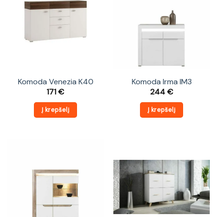
Komoda Venezia K40
Komoda Irma IM3
171
€
244
€
Į krepšelį
Į krepšelį