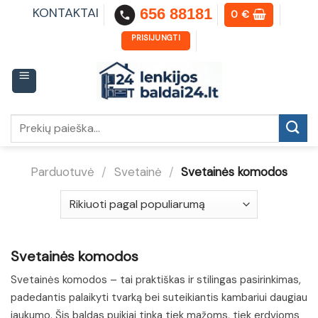
Skip
KONTAKTAI
656 88181
0
€
to
content
PRISIJUNGTI
Ieškoti:
Parduotuvė
/
Svetainė
/
Svetainės komodos
Svetainės komodos
Svetainės komodos – tai praktiškas ir stilingas pasirinkimas,
padedantis palaikyti tvarką bei suteikiantis kambariui daugiau
jaukumo. Šis baldas puikiai tinka tiek mažoms, tiek erdvioms