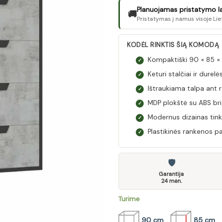
Planuojamas pristatymo lai
🚚
Pristatymas į namus visoje Lie
KODĖL RINKTIS ŠIĄ KOMODĄ
Kompaktiški 90 × 85 ×
✓
Keturi stalčiai ir durel
✓
Ištraukiama talpa ant 
✓
MDP plokštė su ABS bri
✓
Modernus dizainas tink
✓
Plastikinės rankenos pat
✓
🛡
Garantija
24 mėn.
Turime
90 cm
85 cm