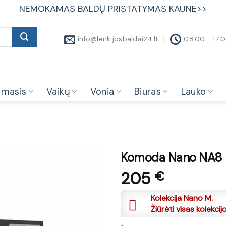
NEMOKAMAS BALDŲ PRISTATYMAS KAUNE>>
info@lenkijosbaldai24.lt
08:00 - 17:
amasis
Vaikų
Vonia
Biuras
Lauko
Komoda Nano NA8
205
€
Kolekcija Nano M.
Žiūrėti visas kolekcij