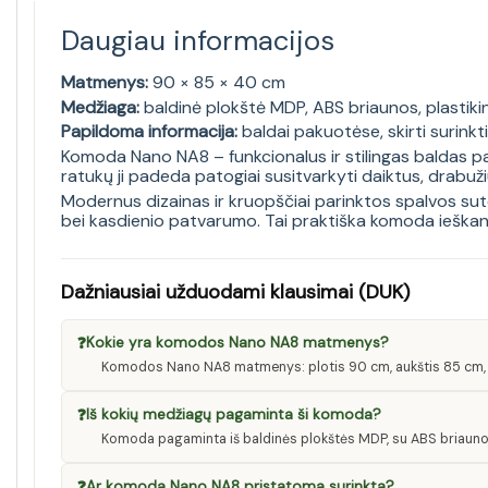
Daugiau informacijos
Matmenys:
90 × 85 × 40 cm
Medžiaga:
baldinė plokštė MDP, ABS briaunos, plastik
Papildoma informacija:
baldai pakuotėse, skirti surinkt
Komoda Nano NA8 – funkcionalus ir stilingas baldas paa
ratukų ji padeda patogiai susitvarkyti daiktus, drabuž
Modernus dizainas ir kruopščiai parinktos spalvos sute
bei kasdienio patvarumo. Tai praktiška komoda ieškan
Dažniausiai užduodami klausimai (DUK)
❓
Kokie yra komodos Nano NA8 matmenys?
Komodos Nano NA8 matmenys: plotis 90 cm, aukštis 85 cm, 
❓
Iš kokių medžiagų pagaminta ši komoda?
Komoda pagaminta iš baldinės plokštės MDP, su ABS briaunom
❓
Ar komoda Nano NA8 pristatoma surinkta?