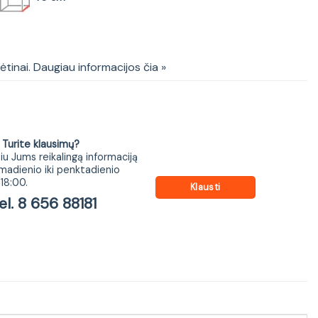
 NA8
kėtinai. Daugiau informacijos čia »
ite klausimų?
iu Jums reikalingą informaciją
madienio iki penktadienio
18:00.
Klausti
 8 656 88181