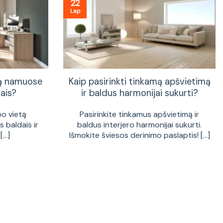
22
Lap
tą namuose
Kaip pasirinkti tinkamą apšvietimą
ais?
ir baldus harmonijai sukurti?
bo vietą
Pasirinkite tinkamus apšvietimą ir
 baldais ir
baldus interjero harmonijai sukurti.
...]
Išmokite šviesos derinimo paslaptis! [...]