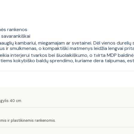
inės rankenos
i savarankiškai
uglių kambariui, miegamajam ar svetainei. Dėl vienos durelių se
ius ir smulkmenas, o kompaktiški matmenys leidžia lengvai prit
ikia interjerui tvarkos bei šiuolaikiškumo, o tvirta MDP baldin
tiems kokybiško baldų sprendimo, kuriame dera talpumas, est
gylis 40 cm.
is ir plastikinėmis rankenomis.