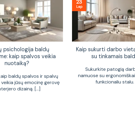
23
Lap
ų psichologija baldų
Kaip sukurti darbo vie
me: kaip spalvos veikia
su tinkamais bald
nuotaiką?
Sukurkite patogią dar
namuose su ergonomiškais
kaip baldų spalvos ir spalvų
funkcionaliu stalu. [
a veikia jūsų emocinę gerovę
interjero dizainą. [...]