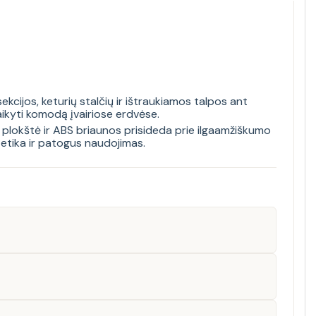
kcijos, keturių stalčių ir ištraukiamos talpos ant
aikyti komodą įvairiose erdvėse.
ė plokštė ir ABS briaunos prisideda prie ilgaamžiškumo
etika ir patogus naudojimas.