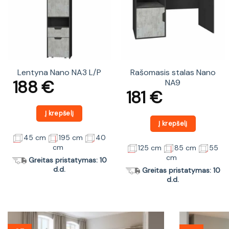
Lentyna Nano NA3 L/P
Rašomasis stalas Nano
188
€
NA9
181
€
Į krepšelį
Į krepšelį
45 cm
195 cm
40
cm
125 cm
85 cm
55
cm
Greitas pristatymas: 10
d.d.
Greitas pristatymas: 10
d.d.