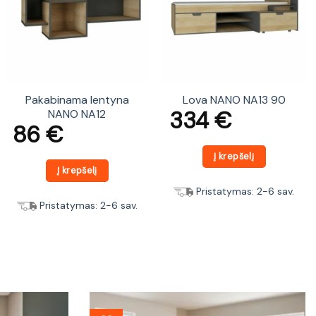
Pakabinama lentyna
Lova NANO NA13 90
334
€
NANO NA12
86
€
Į krepšelį
Į krepšelį
Pristatymas: 2-6 sav.
Pristatymas: 2-6 sav.