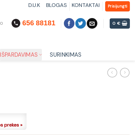
D.U.K
BLOGAS
KONTAKTAI
Prisijungti
656 88181
00
0
€
IŠPARDAVIMAS
SURINKIMAS
os prekes »