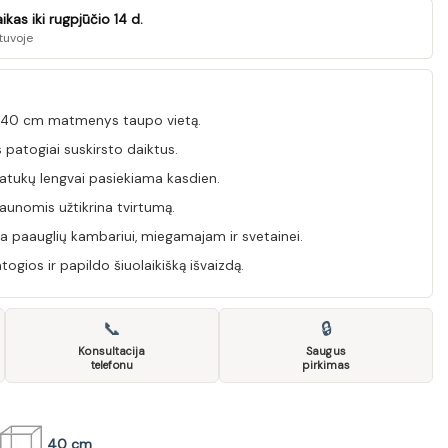
kas iki rugpjūčio 14 d.
tuvoje
 40 cm matmenys taupo vietą.
ės patogiai suskirsto daiktus.
ratukų lengvai pasiekiama kasdien.
aunomis užtikrina tvirtumą.
a paauglių kambariui, miegamajam ir svetainei.
ogios ir papildo šiuolaikišką išvaizdą.
📞
🔒
Konsultacija
Saugus
telefonu
pirkimas
40 cm