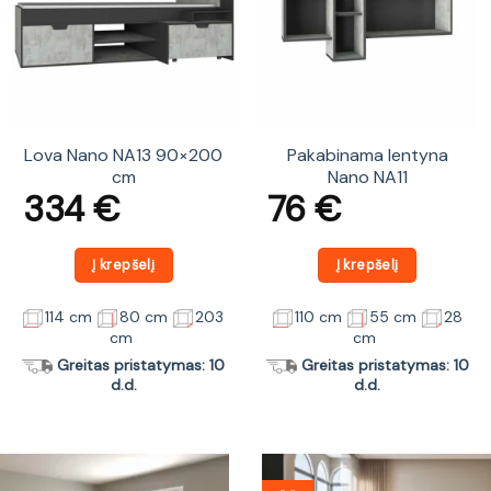
Lova Nano NA13 90×200
Pakabinama lentyna
cm
Nano NA11
334
€
76
€
Į krepšelį
Į krepšelį
114 cm
80 cm
203
110 cm
55 cm
28
cm
cm
Greitas pristatymas: 10
Greitas pristatymas: 10
d.d.
d.d.