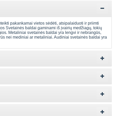
uteikti pakankamai vietos sėdėti, atsipalaiduoti ir priimti
ntos Svetainės baldai gaminami iš įvairių medžiagų, tokių
gios. Metaliniai svetainės baldai yra lengvi ir nebrangūs,
rūs nei mediniai ar metaliniai. Audiniai svetainės baldai yra