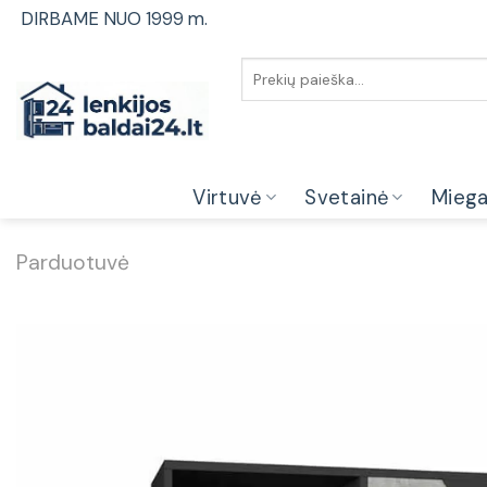
Skip
DIRBAME NUO 1999 m.
to
content
Ieškoti:
Virtuvė
Svetainė
Mieg
Parduotuvė