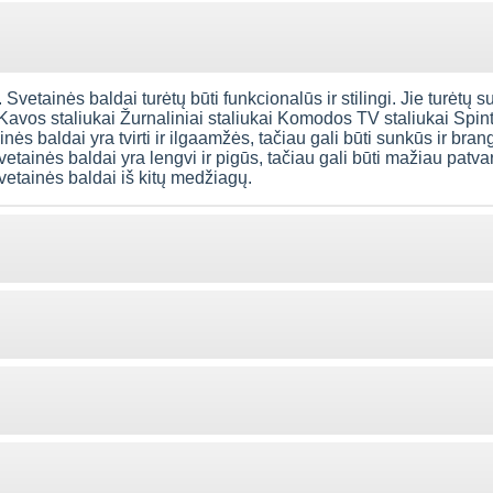
 Svetainės baldai turėtų būti funkcionalūs ir stilingi. Jie turėtų s
 Kavos staliukai Žurnaliniai staliukai Komodos TV staliukai Spi
ės baldai yra tvirti ir ilgaamžės, tačiau gali būti sunkūs ir bran
vetainės baldai yra lengvi ir pigūs, tačiau gali būti mažiau patva
svetainės baldai iš kitų medžiagų.