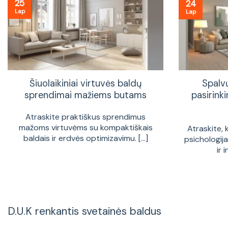
25
24
Lap
Lap
Šiuolaikiniai virtuvės baldų
Spalv
sprendimai mažiems butams
pasirinki
Atraskite praktiškus sprendimus
mažoms virtuvėms su kompaktiškais
Atraskite, 
baldais ir erdvės optimizavimu. [...]
psichologij
ir 
D.U.K renkantis svetainės baldus