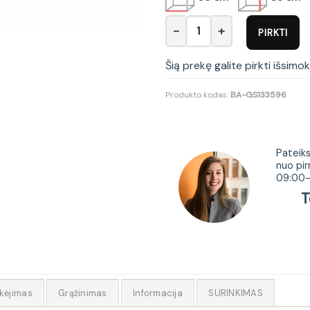
produkto kiekis: Komoda Nano
PIRKTI
Šią prekę galite pirkti išsimo
Produkto kodas:
BA-GS133596
Tur
Pateiks
nuo pir
09:00-
Tel.
kėjimas
Grąžinimas
Informacija
SURINKIMAS