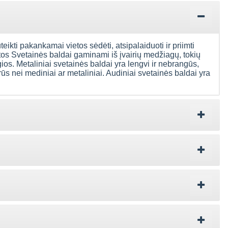
uteikti pakankamai vietos sėdėti, atsipalaiduoti ir priimti
ntos Svetainės baldai gaminami iš įvairių medžiagų, tokių
gios. Metaliniai svetainės baldai yra lengvi ir nebrangūs,
rūs nei mediniai ar metaliniai. Audiniai svetainės baldai yra