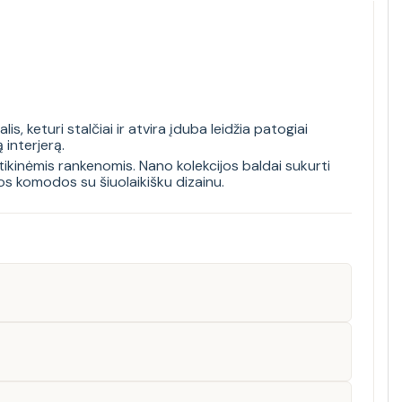
 keturi stalčiai ir atvira įduba leidžia patogiai
 interjerą.
tikinėmis rankenomis. Nano kolekcijos baldai sukurti
kos komodos su šiuolaikišku dizainu.