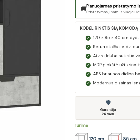
Planuojamas pristatymo laik
🚚
Pristatymas į namus visoje Lie
KODĖL RINKTIS ŠIĄ KOMODĄ
120 × 85 × 40 cm dydis 
✓
Keturi stalčiai ir dvi d
✓
Atvira įduba suteikia 
✓
MDP plokštė užtikrina t
✓
ABS briaunos didina ba
✓
Modernus dizainas len
✓
🛡
Garantija
24 mėn.
Turime
120 cm
85 cm