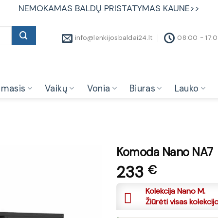
NEMOKAMAS BALDŲ PRISTATYMAS KAUNE>>
info@lenkijosbaldai24.lt
08:00 - 17:
amasis
Vaikų
Vonia
Biuras
Lauko
Komoda Nano NA7
233
€
Kolekcija Nano M.
Žiūrėti visas kolekcij