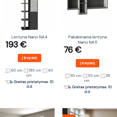
Lentyna Nano NA4
Pakabinama lentyna
193
€
Nano NA11
76
€
Į krepšelį
Į krepšelį
60 cm
195 cm
40
cm
110 cm
55 cm
28
cm
Greitas pristatymas: 10
d.d.
Greitas pristatymas: 10
d.d.