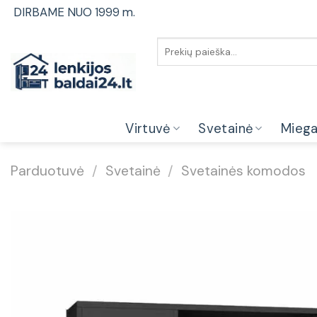
Skip
DIRBAME NUO 1999 m.
to
content
Ieškoti:
Virtuvė
Svetainė
Mieg
Parduotuvė
/
Svetainė
/
Svetainės komodos