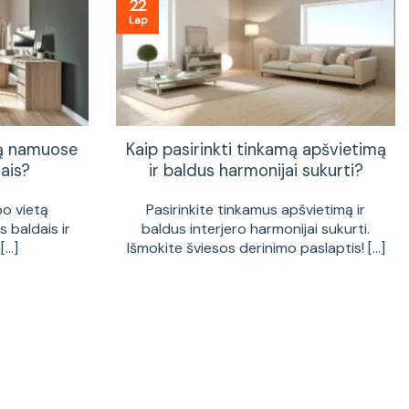
22
Lap
tą namuose
Kaip pasirinkti tinkamą apšvietimą
ais?
ir baldus harmonijai sukurti?
bo vietą
Pasirinkite tinkamus apšvietimą ir
 baldais ir
baldus interjero harmonijai sukurti.
...]
Išmokite šviesos derinimo paslaptis! [...]