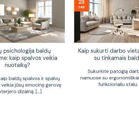
23
Lap
ų psichologija baldų
Kaip sukurti darbo vie
me: kaip spalvos veikia
su tinkamais bald
nuotaiką?
Sukurkite patogią dar
namuose su ergonomiškais
kaip baldų spalvos ir spalvų
funkcionaliu stalu. [
a veikia jūsų emocinę gerovę
interjero dizainą. [...]