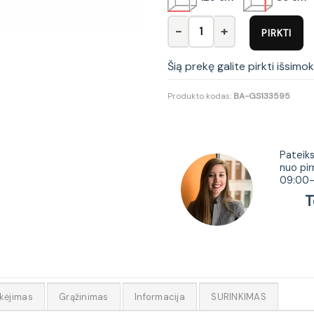
produkto kiekis: Komoda Nano
PIRKTI
Šią prekę galite pirkti išsimo
Produkto kodas:
BA-GS133595
Tur
Pateiks
nuo pir
09:00-
Tel.
kėjimas
Grąžinimas
Informacija
SURINKIMAS