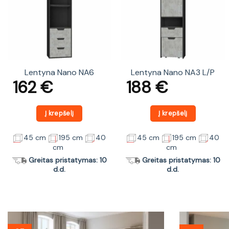
Lentyna Nano NA6
Lentyna Nano NA3 L/P
162
€
188
€
Į krepšelį
Į krepšelį
45 cm
195 cm
40
45 cm
195 cm
40
cm
cm
Greitas pristatymas: 10
Greitas pristatymas: 10
d.d.
d.d.