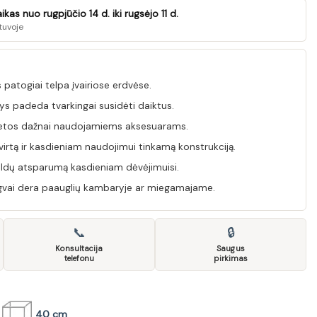
as nuo rugpjūčio 14 d. iki rugsėjo 11 d.
tuvoje
patogiai telpa įvairiose erdvėse.
urys padeda tvarkingai susidėti daiktus.
vietos dažnai naudojamiems aksesuarams.
virtą ir kasdieniam naudojimui tinkamą konstrukciją.
ldų atsparumą kasdieniam dėvėjimuisi.
gvai dera paauglių kambaryje ar miegamajame.
📞
🔒
Konsultacija
Saugus
telefonu
pirkimas
40 cm