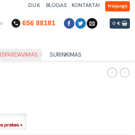
D.U.K
BLOGAS
KONTAKTAI
Prisijungti
656 88181
00
0
€
IŠPARDAVIMAS
SURINKIMAS
os prekes »