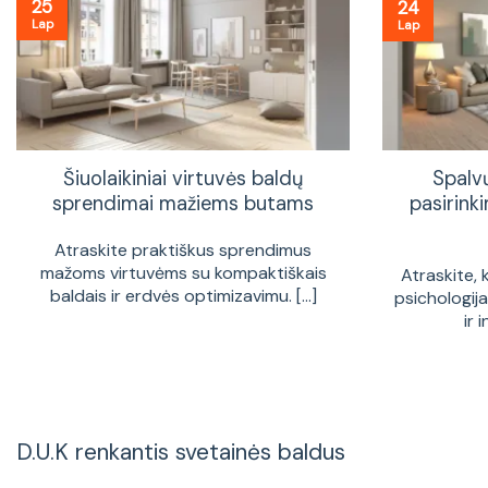
25
24
Lap
Lap
Šiuolaikiniai virtuvės baldų
Spalv
sprendimai mažiems butams
pasirinki
Atraskite praktiškus sprendimus
mažoms virtuvėms su kompaktiškais
Atraskite, 
baldais ir erdvės optimizavimu. [...]
psichologij
ir 
D.U.K renkantis svetainės baldus