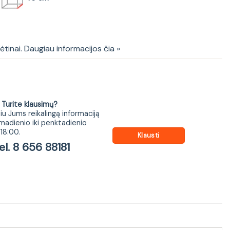
 NA7
kėtinai. Daugiau informacijos čia »
ite klausimų?
iu Jums reikalingą informaciją
madienio iki penktadienio
18:00.
Klausti
 8 656 88181