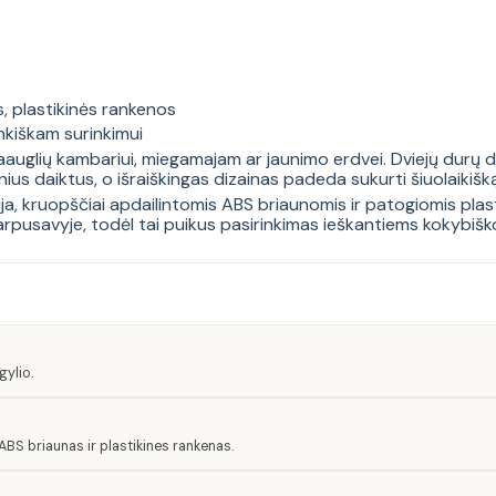
, plastikinės rankenos
nkiškam surinkimui
glių kambariui, miegamajam ar jaunimo erdvei. Dviejų durų dalis,
ius daiktus, o išraiškingas dizainas padeda sukurti šiuolaikišką
ija, kruopščiai apdailintomis ABS briaunomis ir patogiomis plas
i tarpusavyje, todėl tai puikus pasirinkimas ieškantiems kokybiš
ylio.
BS briaunas ir plastikines rankenas.