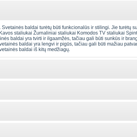
 Svetainės baldai turėtų būti funkcionalūs ir stilingi. Jie turėtų s
 Kavos staliukai Žurnaliniai staliukai Komodos TV staliukai Spi
ės baldai yra tvirti ir ilgaamžės, tačiau gali būti sunkūs ir bran
vetainės baldai yra lengvi ir pigūs, tačiau gali būti mažiau patva
svetainės baldai iš kitų medžiagų.