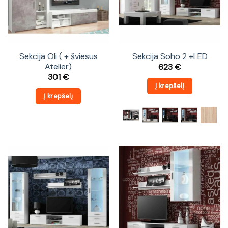
Sekcija Oli ( + šviesus
Sekcija Soho 2 +LED
Atelier)
623
€
301
€
Į krepšelį
Į krepšelį