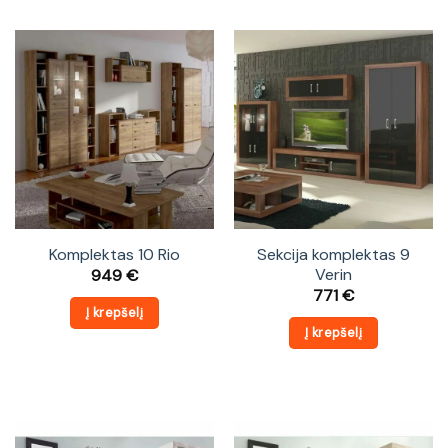
Komplektas 10 Rio
Sekcija komplektas 9
Verin
949
€
771
€
Į krepšelį
Į krepšelį