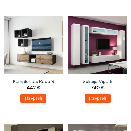
Komplektas Roco 8
Sekcija Vigo 6
442
€
740
€
Į krepšelį
Į krepšelį