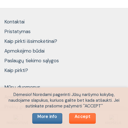
Kontaktai
Pristatymas
Kaip pirkti išsimokėtinai?
Apmokėjimo būdai
Paslaugų tiekimo sąlygos
Kaip pirkti?
Mūsų duomenys
Dėmesio! Norėdami pagerinti Jūsų naršymo kokybę,
Apie mus
naudojame slapukus, kuriuos galite bet kada atšaukti. Jei
sutinkate prašome pažymėti ''ACCEPT''
Prekių grąžinimas
Baldų montavimo paslauga
More info
Accept
PARDUOTUVĖ
IŠPARDAVIMAS
PASKYRA
KREPŠELIS
Privatumo politika