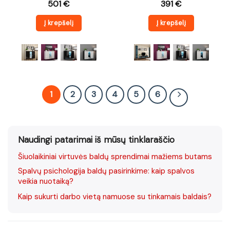
501
€
391
€
Į krepšelį
Į krepšelį
1
2
3
4
5
6
Naudingi patarimai iš mūsų tinklaraščio
Šiuolaikiniai virtuvės baldų sprendimai mažiems butams
Spalvų psichologija baldų pasirinkime: kaip spalvos
veikia nuotaiką?
Kaip sukurti darbo vietą namuose su tinkamais baldais?