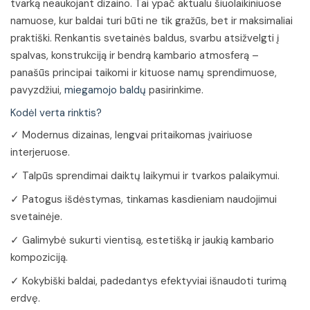
tvarką neaukojant dizaino. Tai ypač aktualu šiuolaikiniuose
namuose, kur baldai turi būti ne tik gražūs, bet ir maksimaliai
praktiški. Renkantis svetainės baldus, svarbu atsižvelgti į
spalvas, konstrukciją ir bendrą kambario atmosferą –
panašūs principai taikomi ir kituose namų sprendimuose,
pavyzdžiui,
miegamojo baldų
pasirinkime.
Kodėl verta rinktis?
✓ Modernus dizainas, lengvai pritaikomas įvairiuose
interjeruose.
✓ Talpūs sprendimai daiktų laikymui ir tvarkos palaikymui.
✓ Patogus išdėstymas, tinkamas kasdieniam naudojimui
svetainėje.
✓ Galimybė sukurti vientisą, estetišką ir jaukią kambario
kompoziciją.
✓ Kokybiški baldai, padedantys efektyviai išnaudoti turimą
erdvę.