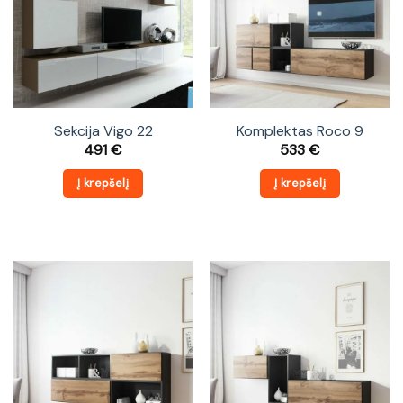
Sekcija Vigo 22
Komplektas Roco 9
491
€
533
€
Į krepšelį
Į krepšelį