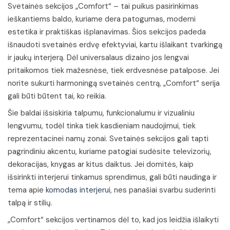
Svetainės sekcijos „Comfort“ – tai puikus pasirinkimas
ieškantiems baldo, kuriame dera patogumas, moderni
estetika ir praktiškas išplanavimas. Šios sekcijos padeda
išnaudoti svetainės erdvę efektyviai, kartu išlaikant tvarkingą
ir jaukų interjerą. Dėl universalaus dizaino jos lengvai
pritaikomos tiek mažesnėse, tiek erdvesnėse patalpose. Jei
norite sukurti harmoningą svetainės centrą, „Comfort“ serija
gali būti būtent tai, ko reikia.
Šie baldai išsiskiria talpumu, funkcionalumu ir vizualiniu
lengvumu, todėl tinka tiek kasdieniam naudojimui, tiek
reprezentacinei namų zonai. Svetainės sekcijos gali tapti
pagrindiniu akcentu, kuriame patogiai sudėsite televizorių,
dekoracijas, knygas ar kitus daiktus. Jei domitės, kaip
išsirinkti interjerui tinkamus sprendimus, gali būti naudinga ir
tema apie
komodas interjerui
, nes panašiai svarbu suderinti
talpą ir stilių.
„Comfort“ sekcijos vertinamos dėl to, kad jos leidžia išlaikyti