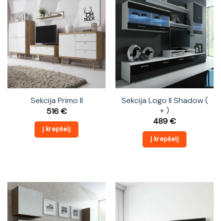
Sekcija Primo II
Sekcija Logo II Shadow (
+ )
516
€
489
€
Į krepšelį
Į krepšelį