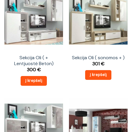
Sekcija Oli ( +
Sekcija Oli ( sonomos + )
Lentjuostė Beton)
301
€
300
€
Į krepšelį
Į krepšelį