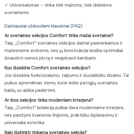
✓ Universalumas – tinka tiek mažoms, tiek didelėms
svetainėms.
Dažniausiai užduodami klausimai (FAQ)
Ar svetainės sekcijos Comfort tinka mažai svetainei?
Taip, „Comfort“ svetainės sekcijos dažnai pasirenkamos ir
mažesnėms erdvėms, nes jų konstrukcija leidžia optimaliai
išnaudoti sienos plotą ir neapkrauti kambario.
Kuo išsiskiria Comfort svetainės sekcijos?
Jos išsiskiria funkcionalumu, talpumu ir šiuolaikišku dizainu. Tai
puikus sprendimas tiems, kurie ieško patogių svetainės
baldų su aiškia paskirtimi.
Ar šios sekcijos tinka moderniam interjerui?
Taip, „Comfort“ kolekcija puikiai dera moderniame interjere,
nes pasižymi švariomis linijomis, praktišku išplanavimu ir
universalia estetika.
Kaip išsirinkti tinkamą svetainės sekciją?