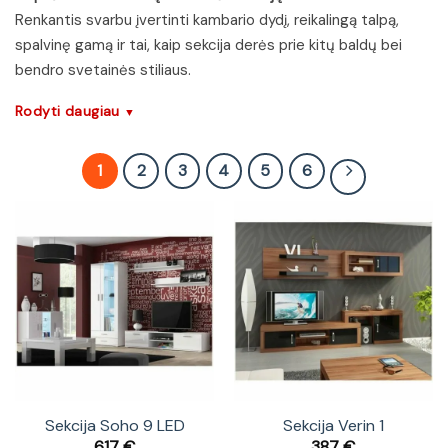
Renkantis svarbu įvertinti kambario dydį, reikalingą talpą,
spalvinę gamą ir tai, kaip sekcija derės prie kitų baldų bei
bendro svetainės stiliaus.
Rodyti daugiau
▼
1
2
3
4
5
6
Sekcija Soho 9 LED
Sekcija Verin 1
617
€
387
€