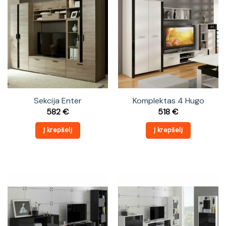
Sekcija Enter
Komplektas 4 Hugo
582
€
518
€
Į krepšelį
Į krepšelį