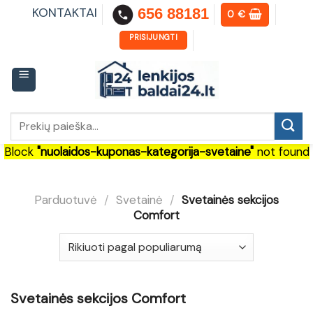
Skip
KONTAKTAI
656 88181
0
€
to
content
PRISIJUNGTI
Ieškoti:
Block
"nuolaidos-kuponas-kategorija-svetaine"
not found
Parduotuvė
/
Svetainė
/
Svetainės sekcijos
Comfort
Svetainės sekcijos Comfort