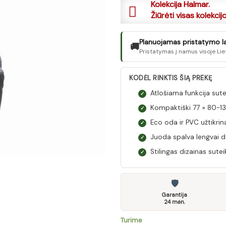
Kolekcija Halmar.
Žiūrėti visas kolekcij
Planuojamas pristatymo laik
🚚
Pristatymas į namus visoje Lie
KODĖL RINKTIS ŠIĄ PREKĘ
Atlošiama funkcija sut
✓
Kompaktiški 77 × 80-1
✓
Eco oda ir PVC užtikrina
✓
Juoda spalva lengvai der
✓
Stilingas dizainas sut
✓
🛡
Garantija
24 mėn.
Turime