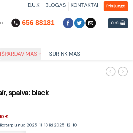
D.U.K
BLOGAS
KONTAKTAI
Prisijungti
656 88181
00
0
€
IŠPARDAVIMAS
SURINKIMAS
r, spalva: black
10 €
ikotarpiu nuo 2025-11-13 iki 2025-12-10.