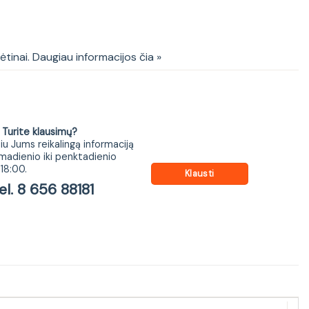
r chair, spalva: black
kėtinai. Daugiau informacijos čia »
ite klausimų?
iu Jums reikalingą informaciją
madienio iki penktadienio
18:00.
Klausti
 8 656 88181