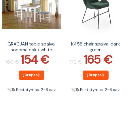
GRACJAN table spalva:
K458 chair spalva: dark
sonoma oak / white
green
154
€
165
€
Original
Current
Original
Current
price
price
price
price
160
€
172
€
was:
is:
was:
is:
160 €.
154 €.
172 €.
165 €.
Į krepšelį
Į krepšelį
Pristatymas: 2-6 sav.
Pristatymas: 2-6 sav.