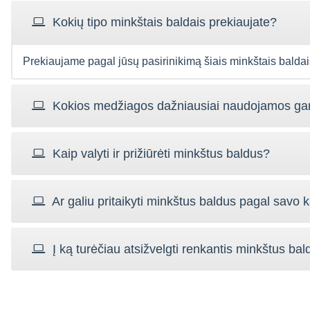
Kokių tipo minkštais baldais prekiaujate?
Prekiaujame pagal jūsų pasirinikimą šiais minkštais baldai
Kokios medžiagos dažniausiai naudojamos ga
Kaip valyti ir prižiūrėti minkštus baldus?
Ar galiu pritaikyti minkštus baldus pagal savo
Į ką turėčiau atsižvelgti renkantis minkštus ba