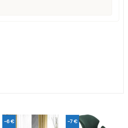
-6 €
-7 €