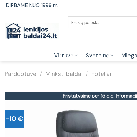
Skip
DIRBAME NUO 1999 m.
to
content
Ieškoti:
Virtuvė
Svetainė
Mieg
Parduotuvė
/
Minkšti baldai
/
Foteliai
Pristatysime per 15 d.d.
Informacij
-10 €