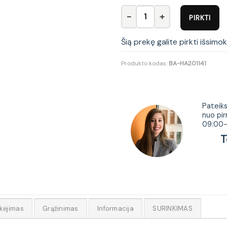
produkto kiekis: OPTIMA recline
PIRKTI
Šią prekę galite pirkti išsimo
Produkto kodas:
BA-HA201141
Tur
Pateiks
nuo pir
09:00-
Tel.
kėjimas
Grąžinimas
Informacija
SURINKIMAS