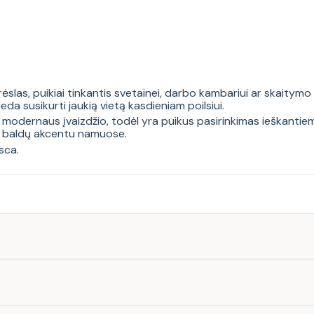
krėslas, puikiai tinkantis svetainei, darbo kambariui ar skaity
deda susikurti jaukią vietą kasdieniam poilsiui.
ir modernaus įvaizdžio, todėl yra puikus pasirinkimas ieškanti
iu baldų akcentu namuose.
sca
.