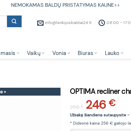
NEMOKAMAS BALDŲ PRISTATYMAS KAUNE>>
info@lenkijosbaldai24.lt
08:00 - 17:
amasis
Vaikų
Vonia
Biuras
Lauko
OPTIMA recliner chai
a »
246
Original
Current
€
256
€
price
price
was:
is:
Užsakę šiandiena sutaupysite -
256 €.
246 €.
* Didesnė kaina 256 € galiojo la