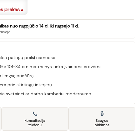
os prekes »
as nuo rugpjūčio 14 d. iki rugsėjo 11 d.
tuvoje
eikia patogų poilsį namuose.
39 × 101-84 cm matmenys tinka įvairioms erdvėms.
 lengvą priežiūrą.
a prie skirtingų interjerų.
eikia svetainei ar darbo kambariui modernumo.
📞
🔒
Konsultacija
Saugus
telefonu
pirkimas