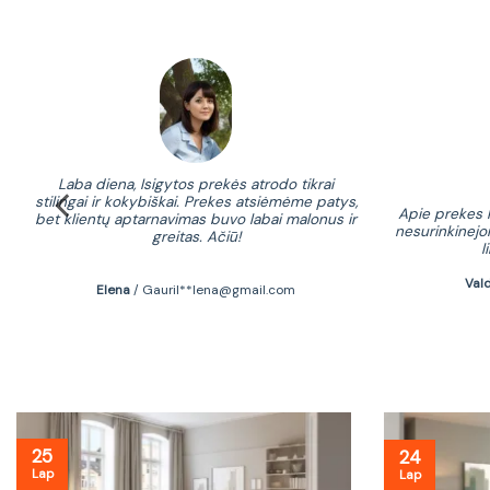
kybei
Laba diena, Isigytos prekės atrodo tikrai
fonu
stilingai ir kokybiškai. Prekes atsiėmėme patys,
ėkinga
Apie prekes k
bet klientų aptarnavimas buvo labai malonus ir
nesurinkinejo
greitas. Ačiū!
l
Val
Elena
/
Gauril**lena@gmail.com
25
24
Lap
Lap