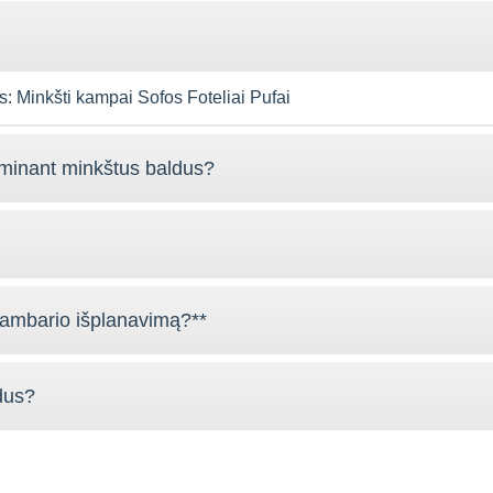
s: Minkšti kampai Sofos Foteliai Pufai
minant minkštus baldus?
 kambario išplanavimą?**
ldus?