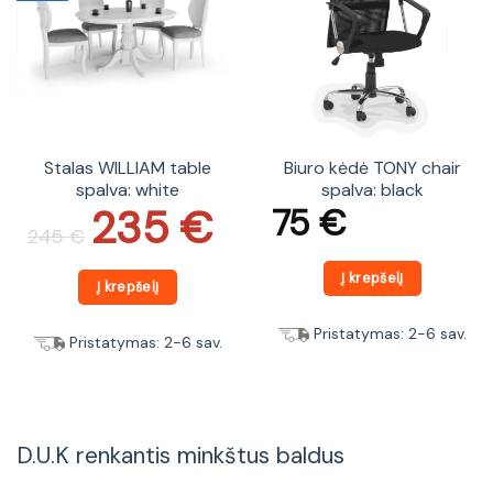
Stalas WILLIAM table
Biuro kėdė TONY chair
spalva: white
spalva: black
235
€
75
€
Original
Current
price
price
245
€
was:
is:
245 €.
235 €.
Į krepšelį
Į krepšelį
Pristatymas: 2-6 sav.
Pristatymas: 2-6 sav.
D.U.K renkantis minkštus baldus