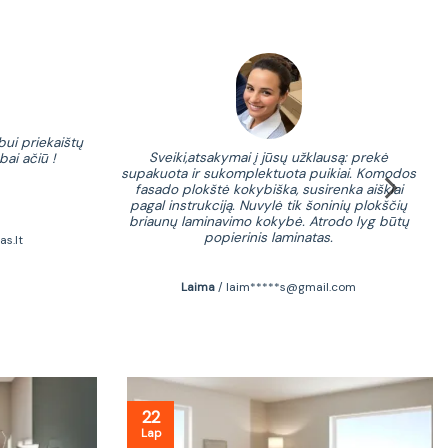
bui priekaištų
1.
Sveiki,atsakymai į jūsų užklausą: prekė
bai ačiū !
sa
supakuota ir sukomplektuota puikiai. Komodos
prad
fasado plokštė kokybiška, susirenka aiškiai
pagal instrukciją. Nuvylė tik šoninių plokščių
briaunų laminavimo kokybė. Atrodo lyg būtų
popierinis laminatas.
as.lt
Laima
/
laim*****s@gmail.com
22
Lap