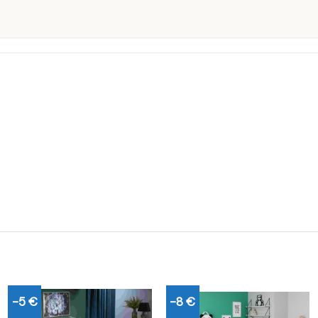
-5 €
-8 €