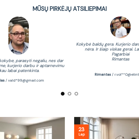
MŪSŲ PIRKĖJŲ ATSILIEPIMAI
Kokybė baldų gera. Kurjerio dar
nėra. Ir šiaip viskas gerai. La
Pagarbiai
Rimantas
okybe, parasyti negaliu, nes dar
me, kurjerio darbu ir aptarnevimu
ikau labai patenkinta.
Rimantas
/
r.vol**0@elint
das
/
vald*99@gmail.com
23
Lap