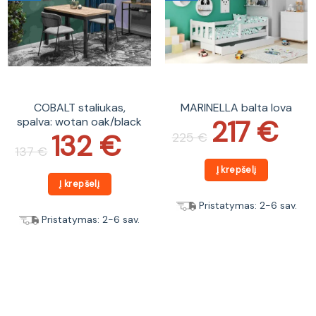
COBALT staliukas,
MARINELLA balta lova
217
€
spalva: wotan oak/black
Original
Current
price
price
132
€
Original
Current
225
€
was:
is:
price
price
137
€
225 €.
217 €.
was:
is:
137 €.
132 €.
Į krepšelį
Į krepšelį
Pristatymas: 2-6 sav.
Pristatymas: 2-6 sav.