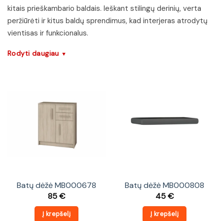
kitais prieškambario baldais. Ieškant stilingų derinių, verta
peržiūrėti ir kitus baldų sprendimus, kad interjeras atrodytų
vientisas ir funkcionalus.
Rodyti daugiau
▼
Batų dėžė MB000678
Batų dėžė MB000808
85
€
45
€
Į krepšelį
Į krepšelį