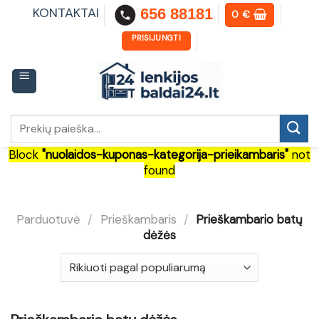
Skip
KONTAKTAI
656 88181
0
€
to
content
PRISIJUNGTI
Ieškoti:
Block
"nuolaidos-kuponas-kategorija-prieikambaris"
not
found
Parduotuvė
/
Prieškambaris
/
Prieškambario batų
dėžės