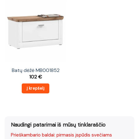
Batų dėžė MB001852
102
€
Į krepšelį
Naudingi patarimai iš mūsų tinklaraščio
Prieškambario baldai: pirmasis įspūdis svečiams