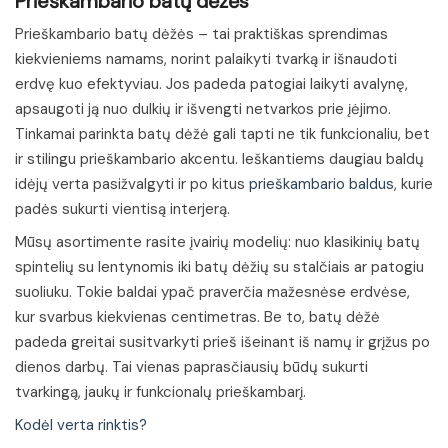
Prieškambario batų dėžės
Prieškambario batų dėžės – tai praktiškas sprendimas
kiekvieniems namams, norint palaikyti tvarką ir išnaudoti
erdvę kuo efektyviau. Jos padeda patogiai laikyti avalynę,
apsaugoti ją nuo dulkių ir išvengti netvarkos prie įėjimo.
Tinkamai parinkta batų dėžė gali tapti ne tik funkcionaliu, bet
ir stilingu prieškambario akcentu. Ieškantiems daugiau baldų
idėjų verta pasižvalgyti ir po kitus
prieškambario baldus
, kurie
padės sukurti vientisą interjerą.
Mūsų asortimente rasite įvairių modelių: nuo klasikinių batų
spintelių su lentynomis iki batų dėžių su stalčiais ar patogiu
suoliuku. Tokie baldai ypač praverčia mažesnėse erdvėse,
kur svarbus kiekvienas centimetras. Be to, batų dėžė
padeda greitai susitvarkyti prieš išeinant iš namų ir grįžus po
dienos darbų. Tai vienas paprasčiausių būdų sukurti
tvarkingą, jaukų ir funkcionalų prieškambarį.
Kodėl verta rinktis?