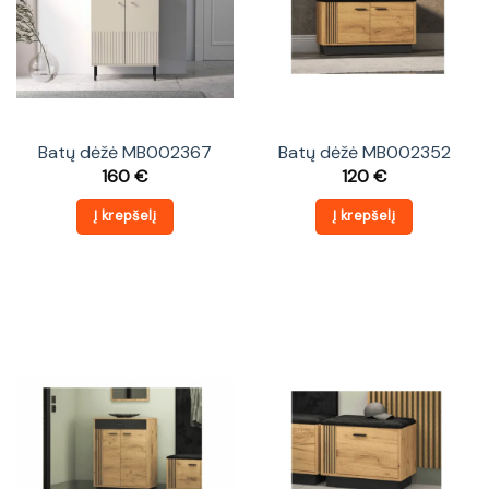
Batų dėžė MB002367
Batų dėžė MB002352
160
€
120
€
Į krepšelį
Į krepšelį