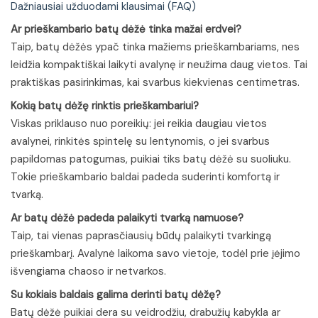
Dažniausiai užduodami klausimai (FAQ)
Ar prieškambario batų dėžė tinka mažai erdvei?
Taip, batų dėžės ypač tinka mažiems prieškambariams, nes
leidžia kompaktiškai laikyti avalynę ir neužima daug vietos. Tai
praktiškas pasirinkimas, kai svarbus kiekvienas centimetras.
Kokią batų dėžę rinktis prieškambariui?
Viskas priklauso nuo poreikių: jei reikia daugiau vietos
avalynei, rinkitės spintelę su lentynomis, o jei svarbus
papildomas patogumas, puikiai tiks batų dėžė su suoliuku.
Tokie prieškambario baldai padeda suderinti komfortą ir
tvarką.
Ar batų dėžė padeda palaikyti tvarką namuose?
Taip, tai vienas paprasčiausių būdų palaikyti tvarkingą
prieškambarį. Avalynė laikoma savo vietoje, todėl prie įėjimo
išvengiama chaoso ir netvarkos.
Su kokiais baldais galima derinti batų dėžę?
Batų dėžė puikiai dera su veidrodžiu, drabužių kabykla ar