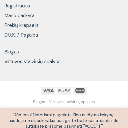
Registruotis
Mano paskyra
Prekių krepšelis
D.U.K. / Pagalba
Blogas
Virtuvės stalviršių spalvos
Blogas
Virtuvės stalviršių spalvos
Copyright 2026 © Kopijuoti be UAB''KETORA'' sutikimo
Dėmesio! Norėdami pagerinti Jūsų naršymo kokybę,
draudžiama
naudojame slapukus, kuriuos galite bet kada atšaukti. Jei
sutinkate prašome pažymėti ''ACCEPT''