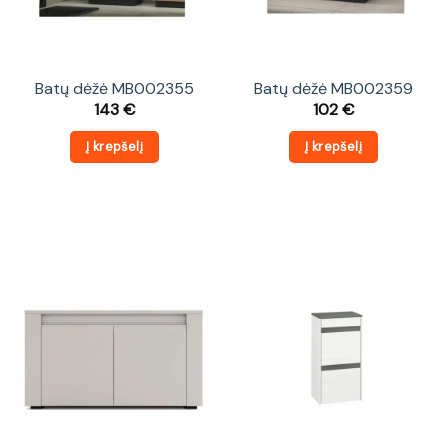
Batų dėžė MB002355
Batų dėžė MB002359
143
€
102
€
Į krepšelį
Į krepšelį