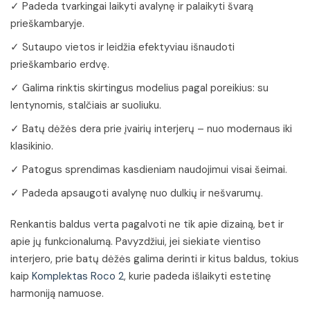
✓ Padeda tvarkingai laikyti avalynę ir palaikyti švarą
prieškambaryje.
✓ Sutaupo vietos ir leidžia efektyviau išnaudoti
prieškambario erdvę.
✓ Galima rinktis skirtingus modelius pagal poreikius: su
lentynomis, stalčiais ar suoliuku.
✓ Batų dėžės dera prie įvairių interjerų – nuo modernaus iki
klasikinio.
✓ Patogus sprendimas kasdieniam naudojimui visai šeimai.
✓ Padeda apsaugoti avalynę nuo dulkių ir nešvarumų.
Renkantis baldus verta pagalvoti ne tik apie dizainą, bet ir
apie jų funkcionalumą. Pavyzdžiui, jei siekiate vientiso
interjero, prie batų dėžės galima derinti ir kitus baldus, tokius
kaip
Komplektas Roco 2
, kurie padeda išlaikyti estetinę
harmoniją namuose.