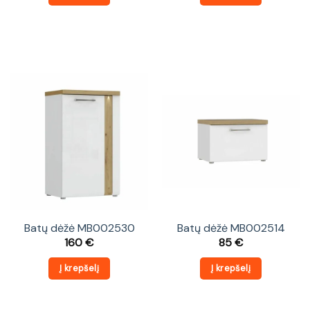
Batų dėžė MB002530
Batų dėžė MB002514
160
€
85
€
Į krepšelį
Į krepšelį