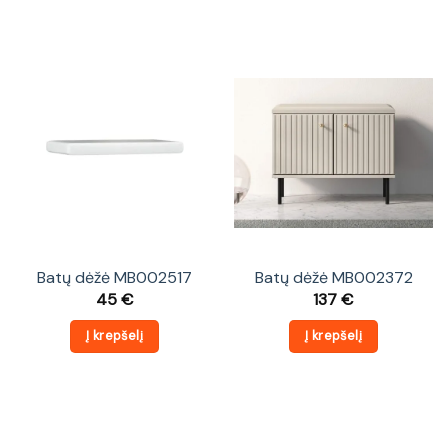
Batų dėžė MB002517
Batų dėžė MB002372
45
€
137
€
Į krepšelį
Į krepšelį