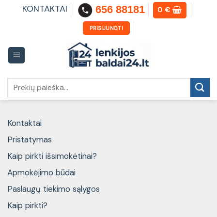
Skip
KONTAKTAI
656 88181
0
€
to
content
PRISIJUNGTI
Ieškoti:
Kontaktai
Pristatymas
Kaip pirkti išsimokėtinai?
Apmokėjimo būdai
Paslaugų tiekimo sąlygos
Kaip pirkti?