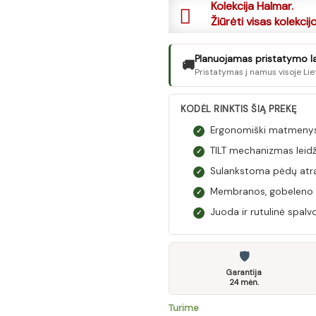
Kolekcija Halmar.
Žiūrėti visas kolekcij
Planuojamas pristatymo laik
🚚
Pristatymas į namus visoje Lie
KODĖL RINKTIS ŠIĄ PREKĘ
Ergonomiški matmenys:
✓
TILT mechanizmas leidži
✓
Sulankstoma pėdų atra
✓
Membranos, gobeleno ir 
✓
Juoda ir rutulinė spalv
✓
🛡
Garantija
24 mėn.
Turime