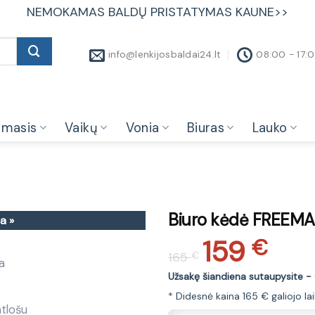
NEMOKAMAS BALDŲ PRISTATYMAS KAUNE>>
info@lenkijosbaldai24.lt
08:00 - 17:
amasis
Vaikų
Vonia
Biuras
Lauko
Biuro kėdė FREEMAN
a »
159
Original
Current
€
165
€
price
price
was:
is:
Užsakę šiandiena sutaupysite -
165 €.
159 €.
* Didesnė kaina 165 € galiojo la