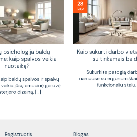
23
Lap
ų psichologija baldų
Kaip sukurti darbo vie
me: kaip spalvos veikia
su tinkamais bald
nuotaiką?
Sukurkite patogią dar
namuose su ergonomiškais
kaip baldų spalvos ir spalvų
funkcionaliu stalu. [
a veikia jūsų emocinę gerovę
interjero dizainą. [...]
Registruotis
Blogas