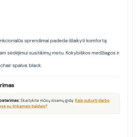
unkcionalūs sprendimai padeda išlaikyti komfortą
giam sėdėjimui susitikimų metu. Kokybiškos medžiagos ir
chair spalva: black
.
arimas
patarimas:
Skaitykite mūsų išsamų gidą:
Kaip sukurti darbo
se su tinkamais baldais?