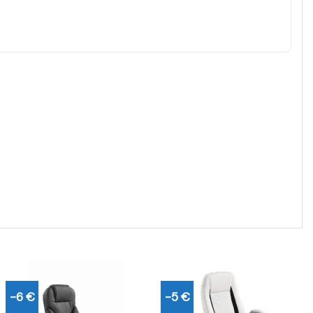
-6 €
-5 €