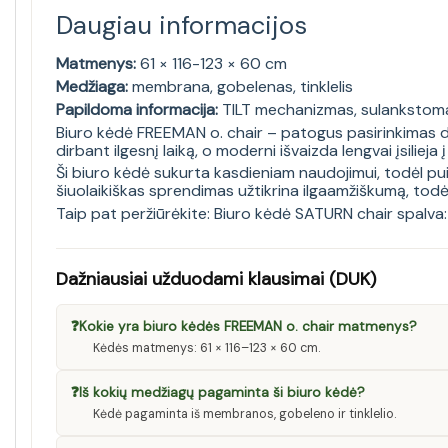
Daugiau informacijos
Matmenys:
61 × 116-123 × 60 cm
Medžiaga:
membrana, gobelenas, tinklelis
Papildoma informacija:
TILT mechanizmas, sulankstoma 
Biuro kėdė FREEMAN o. chair – patogus pasirinkimas da
dirbant ilgesnį laiką, o moderni išvaizda lengvai įsilieja į 
Ši biuro kėdė sukurta kasdieniam naudojimui, todėl pui
šiuolaikiškas sprendimas užtikrina ilgaamžiškumą, todėl 
Taip pat peržiūrėkite:
Biuro kėdė SATURN chair spalva:
Dažniausiai užduodami klausimai (DUK)
❓
Kokie yra biuro kėdės FREEMAN o. chair matmenys?
Kėdės matmenys: 61 × 116–123 × 60 cm.
❓
Iš kokių medžiagų pagaminta ši biuro kėdė?
Kėdė pagaminta iš membranos, gobeleno ir tinklelio.