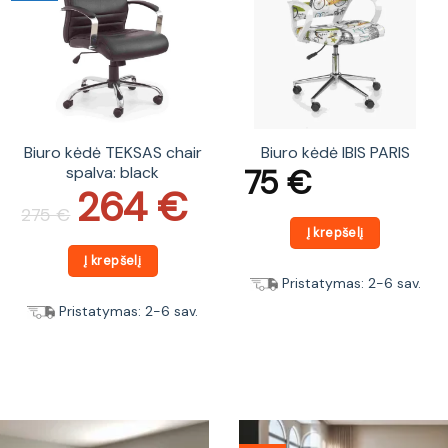
Biuro kėdė TEKSAS chair
Biuro kėdė IBIS PARIS
75
€
spalva: black
264
€
Original
Current
price
price
275
€
was:
is:
Į krepšelį
275 €.
264 €.
Į krepšelį
Pristatymas: 2-6 sav.
Pristatymas: 2-6 sav.