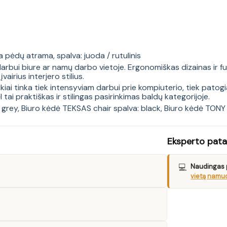
pėdų atrama, spalva: juoda / rutulinis
rbui biure ar namų darbo vietoje. Ergonomiškas dizainas ir f
įvairius interjero stilius.
kiai tinka tiek intensyviam darbui prie kompiuterio, tiek pato
tai praktiškas ir stilingas pasirinkimas baldų kategorijoje.
 grey
,
Biuro kėdė TEKSAS chair spalva: black
,
Biuro kėdė TONY 
Eksperto pat
💻
Naudingas 
vietą namuo