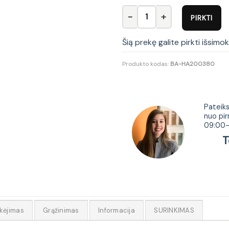
produkto kiekis: Biuro kėdė FR
PIRKTI
Šią prekę galite pirkti išsimo
Produkto kodas:
BA-HA200380
Tur
Pateiks
nuo pir
09:00-
Tel.
kėjimas
Grąžinimas
Informacija
SURINKIMAS