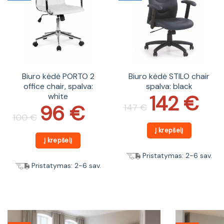
Biuro kėdė PORTO 2
Biuro kėdė STILO chair
office chair, spalva:
spalva: black
142
€
white
Original
Current
price
price
96
€
Original
Current
147
€
was:
is:
price
price
100
€
147 €.
142 €.
was:
is:
100 €.
96 €.
Į krepšelį
Į krepšelį
Pristatymas: 2-6 sav.
Pristatymas: 2-6 sav.