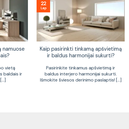
22
Lap
tą namuose
Kaip pasirinkti tinkamą apšvietimą
ais?
ir baldus harmonijai sukurti?
bo vietą
Pasirinkite tinkamus apšvietimą ir
 baldais ir
baldus interjero harmonijai sukurti.
...]
Išmokite šviesos derinimo paslaptis! [...]