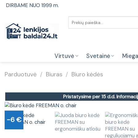
Skip
DIRBAME NUO 1999 m.
to
content
Ieškoti:
Virtuvė
Svetainė
Mieg
Parduotuvė
/
Biuras
/
Biuro kėdės
Pristatysime per 15 d.d.
Informacij
-6 €