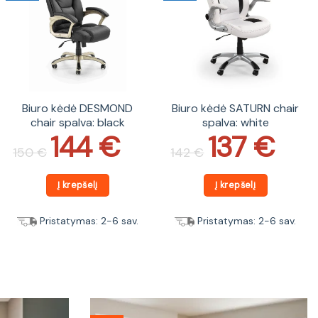
Biuro kėdė DESMOND
Biuro kėdė SATURN chair
chair spalva: black
spalva: white
144
€
137
€
Original
Current
Original
Current
price
price
price
price
150
€
142
€
was:
is:
was:
is:
150 €.
144 €.
142 €.
137 €.
Į krepšelį
Į krepšelį
Pristatymas: 2-6 sav.
Pristatymas: 2-6 sav.