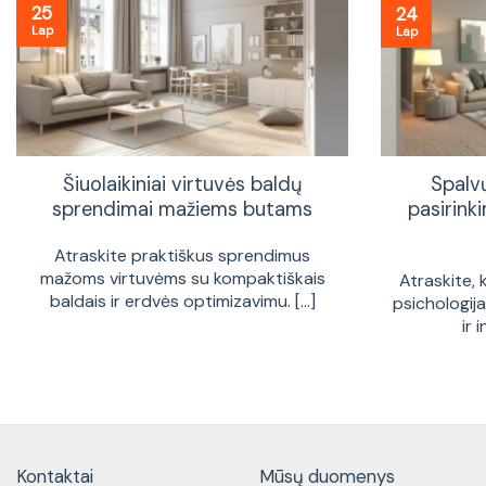
25
24
Lap
Lap
Šiuolaikiniai virtuvės baldų
Spalv
sprendimai mažiems butams
pasirinki
Atraskite praktiškus sprendimus
mažoms virtuvėms su kompaktiškais
Atraskite, 
baldais ir erdvės optimizavimu. [...]
psichologij
ir 
Kontaktai
Mūsų duomenys