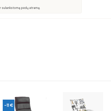
 ir sulankstomą pėdų atramą.
-11 €