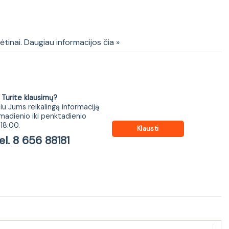
EEMAN o. chair
kėtinai. Daugiau informacijos čia »
ite klausimų?
iu Jums reikalingą informaciją
madienio iki penktadienio
18:00.
Klausti
 8 656 88181