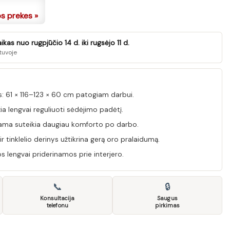
os prekes »
as nuo rugpjūčio 14 d. iki rugsėjo 11 d.
tuvoje
 61 × 116–123 × 60 cm patogiam darbui.
a lengvai reguliuoti sėdėjimo padėtį.
ma suteikia daugiau komforto po darbo.
tinklelio derinys užtikrina gerą oro pralaidumą.
os lengvai priderinamos prie interjero.
📞
🔒
Konsultacija
Saugus
telefonu
pirkimas