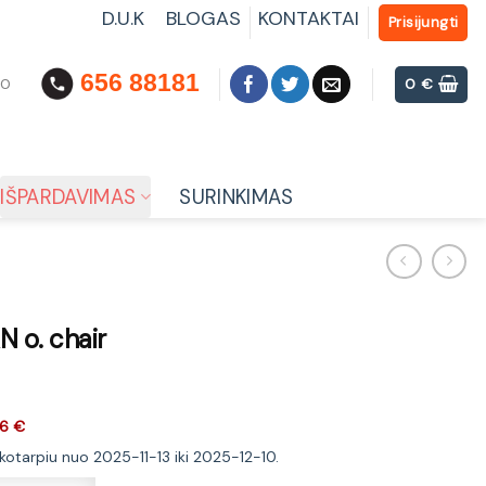
D.U.K
BLOGAS
KONTAKTAI
Prisijungti
656 88181
00
0
€
IŠPARDAVIMAS
SURINKIMAS
 o. chair
6 €
ikotarpiu nuo 2025-11-13 iki 2025-12-10.