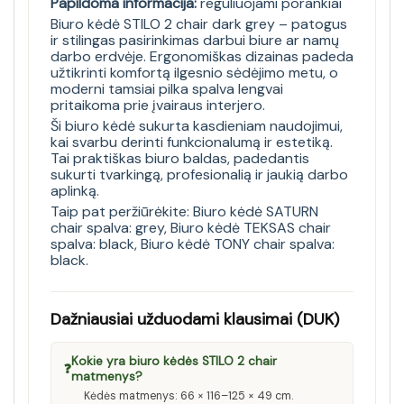
Papildoma informacija:
reguliuojami porankiai
Biuro kėdė STILO 2 chair dark grey – patogus
ir stilingas pasirinkimas darbui biure ar namų
darbo erdvėje. Ergonomiškas dizainas padeda
užtikrinti komfortą ilgesnio sėdėjimo metu, o
moderni tamsiai pilka spalva lengvai
pritaikoma prie įvairaus interjero.
Ši biuro kėdė sukurta kasdieniam naudojimui,
kai svarbu derinti funkcionalumą ir estetiką.
Tai praktiškas biuro baldas, padedantis
sukurti tvarkingą, profesionalią ir jaukią darbo
aplinką.
Taip pat peržiūrėkite:
Biuro kėdė SATURN
chair spalva: grey
,
Biuro kėdė TEKSAS chair
spalva: black
,
Biuro kėdė TONY chair spalva:
black
.
Dažniausiai užduodami klausimai (DUK)
Kokie yra biuro kėdės STILO 2 chair
❓
matmenys?
Kėdės matmenys: 66 × 116–125 × 49 cm.