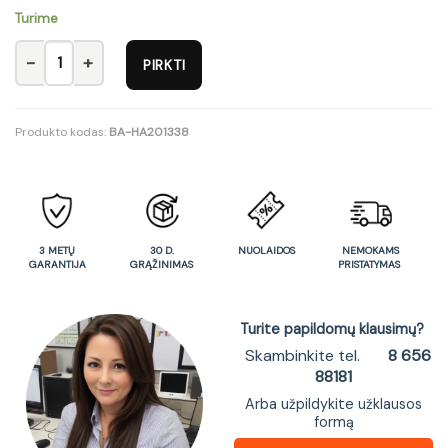
Turime
produkto kiekis: Biuro kėdė STILO 2 chair spalva: dark grey
PIRKTI
Produkto kodas:
BA-HA201338
3 METŲ
30 D.
NUOLAIDOS
NEMOKAMS
GARANTIJA
GRĄŽINIMAS
PRISTATYMAS
Turite papildomų klausimų?
Skambinkite tel.
8 656
88181
Arba užpildykite užklausos
formą