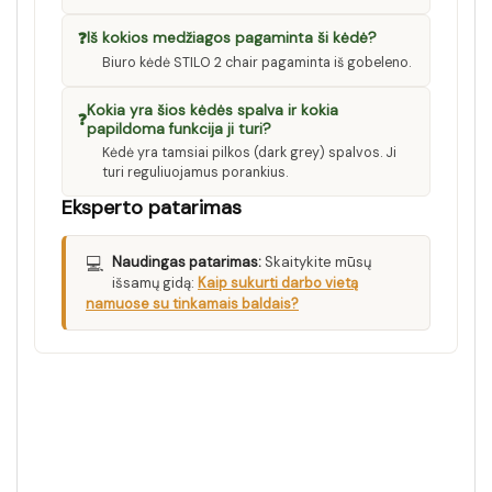
❓
Iš kokios medžiagos pagaminta ši kėdė?
Biuro kėdė STILO 2 chair pagaminta iš gobeleno.
Kokia yra šios kėdės spalva ir kokia
❓
papildoma funkcija ji turi?
Kėdė yra tamsiai pilkos (dark grey) spalvos. Ji
turi reguliuojamus porankius.
Eksperto patarimas
💻
Naudingas patarimas:
Skaitykite mūsų
išsamų gidą:
Kaip sukurti darbo vietą
namuose su tinkamais baldais?