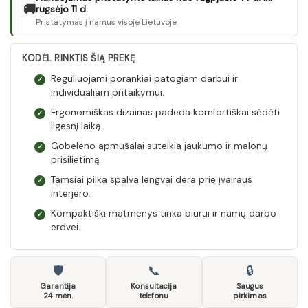
🚚
rugsėjo 11 d.
Pristatymas į namus visoje Lietuvoje
KODĖL RINKTIS ŠIĄ PREKĘ
Reguliuojami porankiai patogiam darbui ir
✓
individualiam pritaikymui.
Ergonomiškas dizainas padeda komfortiškai sėdėti
✓
ilgesnį laiką.
Gobeleno apmušalai suteikia jaukumo ir malonų
✓
prisilietimą.
Tamsiai pilka spalva lengvai dera prie įvairaus
✓
interjero.
Kompaktiški matmenys tinka biurui ir namų darbo
✓
erdvei.
🛡
📞
🔒
Garantija
Konsultacija
Saugus
24 mėn.
telefonu
pirkimas