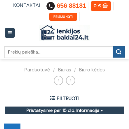
Skip
KONTAKTAI
656 88181
0
€
to
content
PRISIJUNGTI
Ieškoti:
Parduotuvė
/
Biuras
/
Biuro kėdės
FILTRUOTI
Pristatysime per 15 d.d.
Informacija »