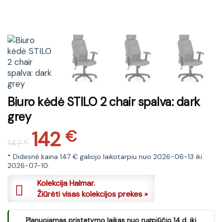
Biuro kėdė STILO 2 chair spalva: dark
grey
142
Original
Current
€
147
€
price
price
was:
is:
* Didesnė kaina 147 € galiojo laikotarpiu nuo 2026-06-13 iki
2026-07-10.
147 €.
142 €.
Kolekcija Halmar.
Žiūrėti visas kolekcijos prekes »
Planuojamas pristatymo laikas nuo rugpjūčio 14 d. iki