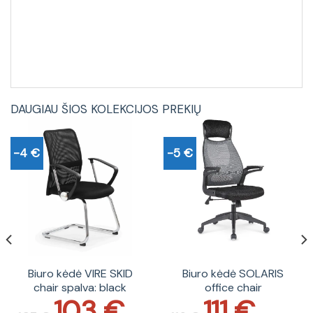
DAUGIAU ŠIOS KOLEKCIJOS PREKIŲ
-4 €
-5 €
Biuro kėdė VIRE SKID
Biuro kėdė SOLARIS
chair spalva: black
office chair
103
€
111
€
Original
Current
Original
Current
price
price
price
price