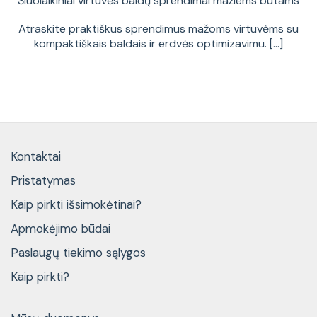
Šiuolaikiniai virtuvės baldų sprendimai mažiems butams
Atraskite praktiškus sprendimus mažoms virtuvėms su
kompaktiškais baldais ir erdvės optimizavimu. [...]
Kontaktai
Pristatymas
Kaip pirkti išsimokėtinai?
Apmokėjimo būdai
Paslaugų tiekimo sąlygos
Kaip pirkti?