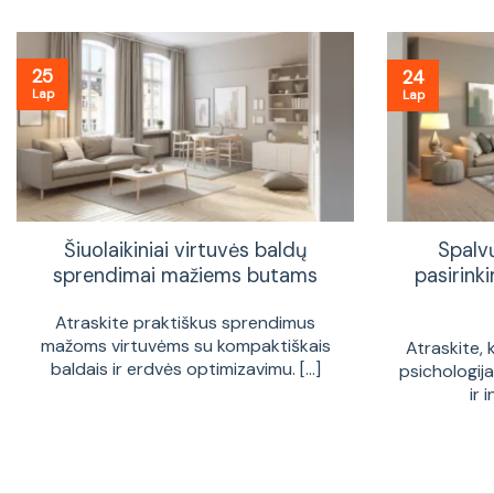
25
24
Lap
Lap
Šiuolaikiniai virtuvės baldų
Spalv
sprendimai mažiems butams
pasirinki
Atraskite praktiškus sprendimus
mažoms virtuvėms su kompaktiškais
Atraskite, 
baldais ir erdvės optimizavimu. [...]
psichologij
ir 