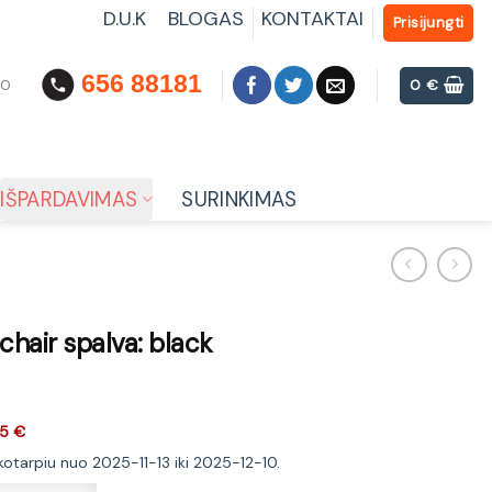
D.U.K
BLOGAS
KONTAKTAI
Prisijungti
656 88181
00
0
€
IŠPARDAVIMAS
SURINKIMAS
hair spalva: black
5 €
ikotarpiu nuo 2025-11-13 iki 2025-12-10.