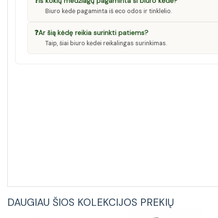
❓
Iš kokių medžiagų pagaminta ši biuro kėdė?
Biuro kėdė pagaminta iš eco odos ir tinklelio.
❓
Ar šią kėdę reikia surinkti patiems?
Taip, šiai biuro kėdei reikalingas surinkimas.
DAUGIAU ŠIOS KOLEKCIJOS PREKIŲ