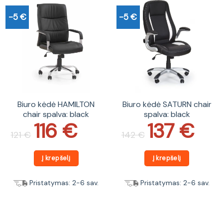
-5 €
-5 €
Biuro kėdė HAMILTON
Biuro kėdė SATURN chair
chair spalva: black
spalva: black
116
€
137
€
Original
Current
Original
Current
price
price
price
price
121
€
142
€
was:
is:
was:
is:
121 €.
116 €.
142 €.
137 €.
Į krepšelį
Į krepšelį
Pristatymas: 2-6 sav.
Pristatymas: 2-6 sav.