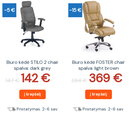
-5 €
-15 €
Biuro kėdė STILO 2 chair
Biuro kėdė FOSTER chair
spalva: dark grey
spalva: light brown
142
€
369
€
Original
Current
Original
Current
price
price
price
price
147
€
384
€
was:
is:
was:
is:
147 €.
142 €.
384 €.
369 €.
Į krepšelį
Į krepšelį
Pristatymas: 2-6 sav.
Pristatymas: 2-6 sav.