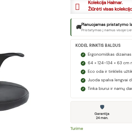
Kolekcija Halmar.
Žiūrėti visas kolekcij
Planuojamas pristatymo laik
🚚
Pristatymas į namus visoje Lie
KODĖL RINKTIS BALDUS
Ergonomiškas dizainas
✓
64 × 124–134 × 63 cm 
✓
Eco oda ir tinklelis užt
✓
Juoda spalva lengvai d
✓
Tinka biurui ir namų da
✓
🛡
Garantija
24 mėn.
Turime