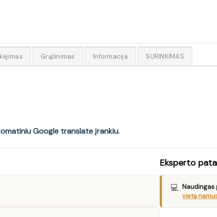
kėjimas
Grąžinimas
Informacija
SURINKIMAS
tomatiniu Google translate įrankiu.
Eksperto pat
💻
Naudingas 
vietą namuo