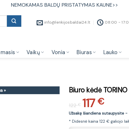
NEMOKAMAS BALDŲ PRISTATYMAS KAUNE>>
info@lenkijosbaldai24.lt
08:00 - 17:
amasis
Vaikų
Vonia
Biuras
Lauko
Biuro kėdė TORINO c
a »
117
Original
Current
€
122
€
price
price
was:
is:
Užsakę šiandiena sutaupysite -
122 €.
117 €.
* Didesnė kaina 122 € galiojo la