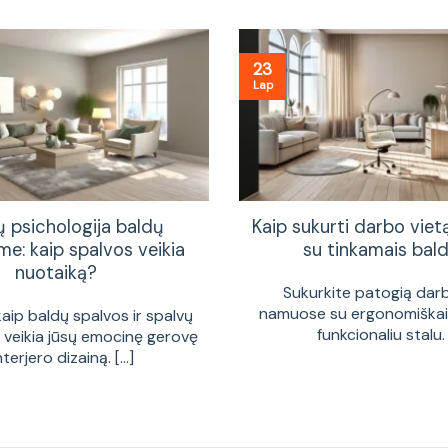
23
Lap
ų psichologija baldų
Kaip sukurti darbo vie
me: kaip spalvos veikia
su tinkamais bald
nuotaiką?
Sukurkite patogią dar
namuose su ergonomiškais
kaip baldų spalvos ir spalvų
funkcionaliu stalu. [
a veikia jūsų emocinę gerovę
interjero dizainą. [...]