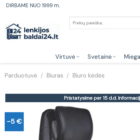
Skip
DIRBAME NUO 1999 m.
to
content
Ieškoti:
Virtuvė
Svetainė
Mieg
Parduotuvė
/
Biuras
/
Biuro kėdės
Pristatysime per 15 d.d.
Informacij
-5 €