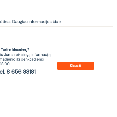
RINO chair spalva: black
kėtinai. Daugiau informacijos čia »
ite klausimų?
iu Jums reikalingą informaciją
madienio iki penktadienio
18:00.
Klausti
 8 656 88181