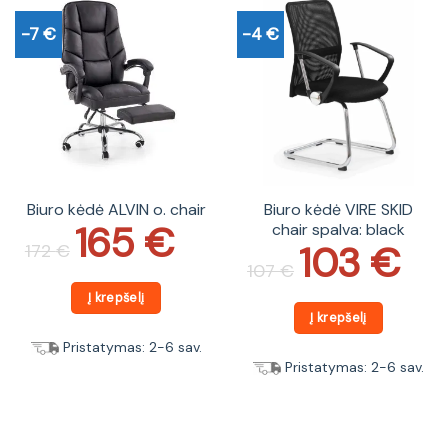
-7 €
-4 €
Biuro kėdė ALVIN o. chair
Biuro kėdė VIRE SKID
165
€
chair spalva: black
Original
Current
price
price
103
€
172
€
Original
Current
was:
is:
price
price
107
€
172 €.
165 €.
was:
is:
107 €.
103 €.
Į krepšelį
Į krepšelį
Pristatymas: 2-6 sav.
Pristatymas: 2-6 sav.