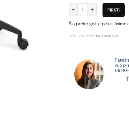
produkto kiekis: Biuro kėdė TO
PIRKTI
Šią prekę galite pirkti išsimo
Produkto kodas:
BA-HA201375
Tur
Pateiks
nuo pir
09:00-
Tel.