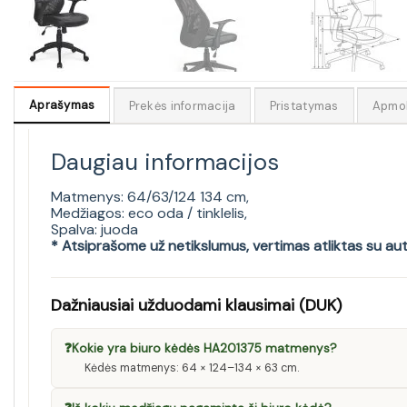
Aprašymas
Prekės informacija
Pristatymas
Apmo
Daugiau informacijos
Matmenys: 64/63/124 134 cm,
Medžiagos: eco oda / tinklelis,
Spalva: juoda
* Atsiprašome už netikslumus, vertimas atliktas su au
Dažniausiai užduodami klausimai (DUK)
❓
Kokie yra biuro kėdės HA201375 matmenys?
Kėdės matmenys: 64 × 124–134 × 63 cm.