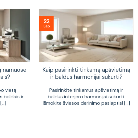
22
Lap
tą namuose
Kaip pasirinkti tinkamą apšvietimą
ais?
ir baldus harmonijai sukurti?
bo vietą
Pasirinkite tinkamus apšvietimą ir
 baldais ir
baldus interjero harmonijai sukurti.
...]
Išmokite šviesos derinimo paslaptis! [...]