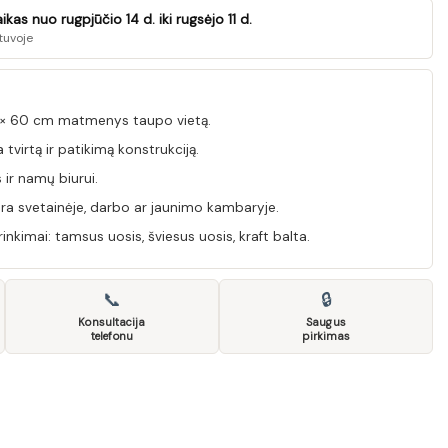
as nuo rugpjūčio 14 d. iki rugsėjo 11 d.
tuvoje
5 × 60 cm matmenys taupo vietą.
tvirtą ir patikimą konstrukciją.
ir namų biurui.
era svetainėje, darbo ar jaunimo kambaryje.
inkimai: tamsus uosis, šviesus uosis, kraft balta.
📞
🔒
Konsultacija
Saugus
telefonu
pirkimas
alas INDIANAPOLIS I-16