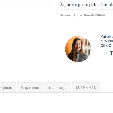
Šią prekę galite pirkti išsimo
Produkto kodas:
BA-MM101644
Tur
Pateiks
nuo pir
09:00-
Tel.
kėjimas
Grąžinimas
Informacija
SURINKIMAS