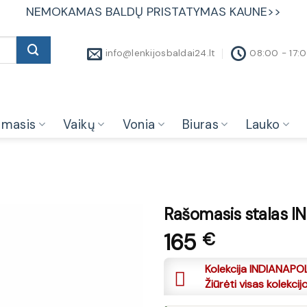
NEMOKAMAS BALDŲ PRISTATYMAS KAUNE>>
info@lenkijosbaldai24.lt
08:00 - 17:
amasis
Vaikų
Vonia
Biuras
Lauko
Rašomasis stalas I
165
€
Kolekcija INDIANAPOL
Žiūrėti visas kolekcij