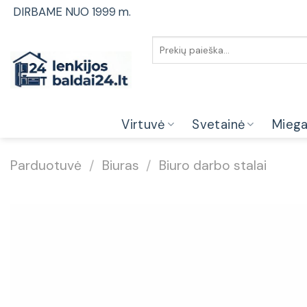
Skip
DIRBAME NUO 1999 m.
to
content
Ieškoti:
Virtuvė
Svetainė
Mieg
Parduotuvė
/
Biuras
/
Biuro darbo stalai