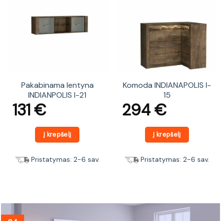
Pakabinama lentyna
Komoda INDIANAPOLIS I-
INDIANPOLIS I-21
15
131
€
294
€
Į krepšelį
Į krepšelį
Pristatymas: 2-6 sav.
Pristatymas: 2-6 sav.