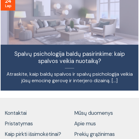
24
Lap
Spalvų psichologija baldų pasirinkime: kaip
spalvos veikia nuotaiką?
Atraskite, kaip baldų spalvos ir spalvų psichologija veikia
jūsų emocinę gerovę ir interjero dizainą. [...]
Kontaktai
Mūsų duomenys
Pristatymas
Apie mus
Kaip pirkti išsimokėtinai?
Prekių grąžinimas