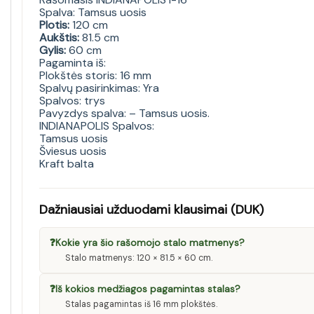
Spalva: Tamsus uosis
Plotis:
120 cm
Aukštis:
81.5 cm
Gylis:
60 cm
Pagaminta iš:
Plokštės storis: 16 mm
Spalvų pasirinkimas: Yra
Spalvos: trys
Pavyzdys spalva: – Tamsus uosis.
INDIANAPOLIS Spalvos:
Tamsus uosis
Šviesus uosis
Kraft balta
Dažniausiai užduodami klausimai (DUK)
❓
Kokie yra šio rašomojo stalo matmenys?
Stalo matmenys: 120 × 81.5 × 60 cm.
❓
Iš kokios medžiagos pagamintas stalas?
Stalas pagamintas iš 16 mm plokštės.