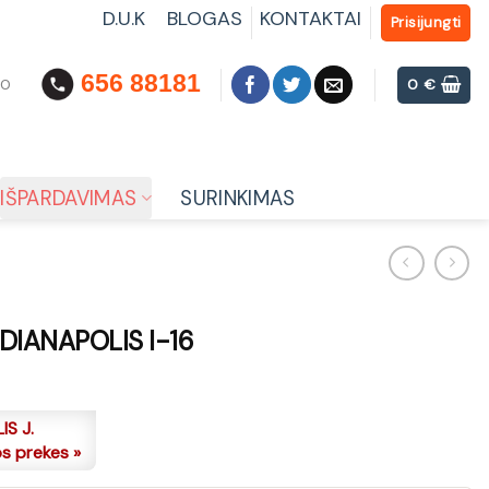
D.U.K
BLOGAS
KONTAKTAI
Prisijungti
656 88181
00
0
€
IŠPARDAVIMAS
SURINKIMAS
NDIANAPOLIS I-16
IS J.
os prekes »