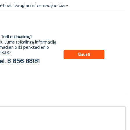
kėtinai. Daugiau informacijos čia »
ite klausimų?
iu Jums reikalingą informaciją
madienio iki penktadienio
18:00.
Klausti
 8 656 88181