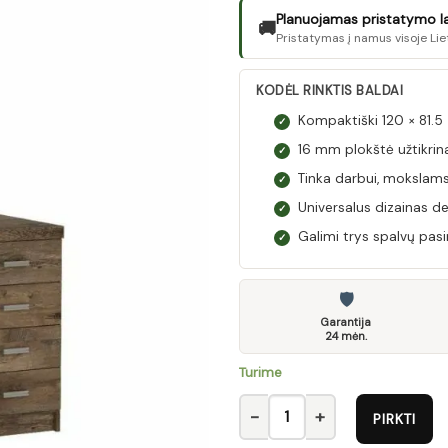
Planuojamas pristatymo laik
🚚
Pristatymas į namus visoje Lie
KODĖL RINKTIS BALDAI
Kompaktiški 120 × 81.
✓
16 mm plokštė užtikrina 
✓
Tinka darbui, mokslams 
✓
Universalus dizainas d
✓
Galimi trys spalvų pasir
✓
🛡
Garantija
24 mėn.
Turime
produkto kiekis: Rašomasis st
PIRKTI