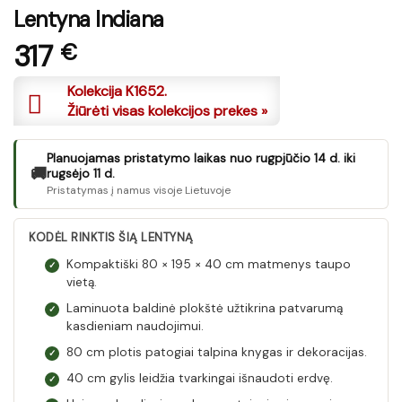
Lentyna Indiana
317
€
Kolekcija K1652.
Žiūrėti visas kolekcijos prekes »
Planuojamas pristatymo laikas nuo rugpjūčio 14 d. iki
🚚
rugsėjo 11 d.
Pristatymas į namus visoje Lietuvoje
KODĖL RINKTIS ŠIĄ LENTYNĄ
Kompaktiški 80 × 195 × 40 cm matmenys taupo
✓
vietą.
Laminuota baldinė plokštė užtikrina patvarumą
✓
kasdieniam naudojimui.
80 cm plotis patogiai talpina knygas ir dekoracijas.
✓
40 cm gylis leidžia tvarkingai išnaudoti erdvę.
✓