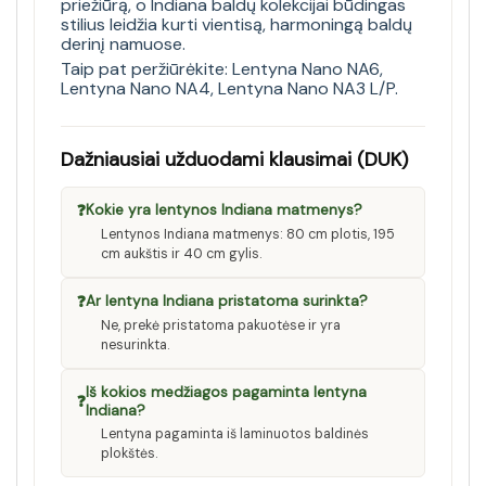
priežiūrą, o Indiana baldų kolekcijai būdingas
stilius leidžia kurti vientisą, harmoningą baldų
derinį namuose.
Taip pat peržiūrėkite:
Lentyna Nano NA6
,
Lentyna Nano NA4
,
Lentyna Nano NA3 L/P
.
Dažniausiai užduodami klausimai (DUK)
❓
Kokie yra lentynos Indiana matmenys?
Lentynos Indiana matmenys: 80 cm plotis, 195
cm aukštis ir 40 cm gylis.
❓
Ar lentyna Indiana pristatoma surinkta?
Ne, prekė pristatoma pakuotėse ir yra
nesurinkta.
Iš kokios medžiagos pagaminta lentyna
❓
Indiana?
Lentyna pagaminta iš laminuotos baldinės
plokštės.