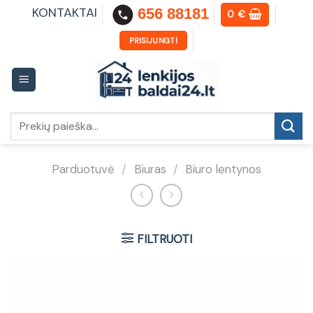
Skip
KONTAKTAI
656 88181
0
€
to
content
PRISIJUNGTI
Ieškoti:
Parduotuvė
/
Biuras
/
Biuro lentynos
FILTRUOTI