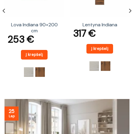
Lova Indiana 90×200
Lentyna Indiana
317
€
cm
253
€
Į krepšelį
Į krepšelį
25
Lap