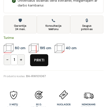
Universalus dizainas dera svetainei, miegamajam ar
✓
darbo kambariui.
🛡
📞
🔒
Garantija
Konsultacija
Saugus
24 mėn.
telefonu
pirkimas
Turime
80 cm
195 cm
40 cm
produkto kiekis: Lentyna Indiana
PIRKTI
Produkto kodas:
BA-RW101067
3 METŲ
30 D.
NUOLAIDOS
NEMOKAMS