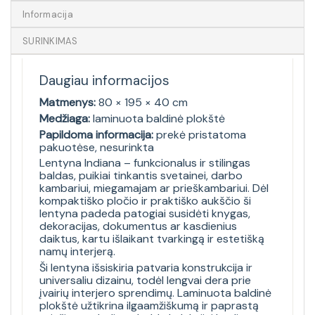
Informacija
SURINKIMAS
Daugiau informacijos
Matmenys:
80 × 195 × 40 cm
Medžiaga:
laminuota baldinė plokštė
Papildoma informacija:
prekė pristatoma
pakuotėse, nesurinkta
Lentyna Indiana – funkcionalus ir stilingas
baldas, puikiai tinkantis svetainei, darbo
kambariui, miegamajam ar prieškambariui. Dėl
kompaktiško pločio ir praktiško aukščio ši
lentyna padeda patogiai susidėti knygas,
dekoracijas, dokumentus ar kasdienius
daiktus, kartu išlaikant tvarkingą ir estetišką
namų interjerą.
Ši lentyna išsiskiria patvaria konstrukcija ir
universaliu dizainu, todėl lengvai dera prie
įvairių interjero sprendimų. Laminuota baldinė
plokštė užtikrina ilgaamžiškumą ir paprastą