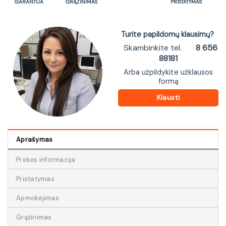
GARANTIJA
GRĄŽINIMAS
PRISTATYMAS
Turite papildomų klausimų?
Skambinkite tel.
8 656
88181
Arba užpildykite užklausos
formą
Klausti
Aprašymas
Prekės informacija
Pristatymas
Apmokėjimas
Grąžinimas