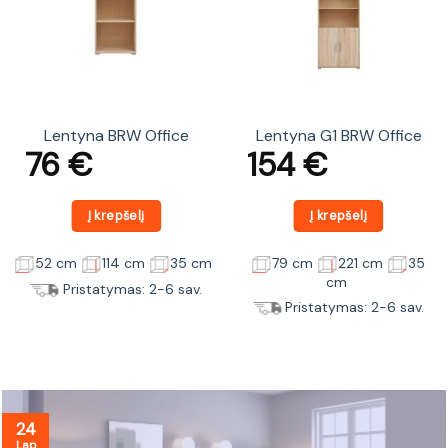
Lentyna BRW Office
Lentyna G1 BRW Office
76
€
154
€
Į krepšelį
Į krepšelį
52 cm
114 cm
35 cm
79 cm
221 cm
35
cm
Pristatymas: 2-6 sav.
Pristatymas: 2-6 sav.
24
Lap