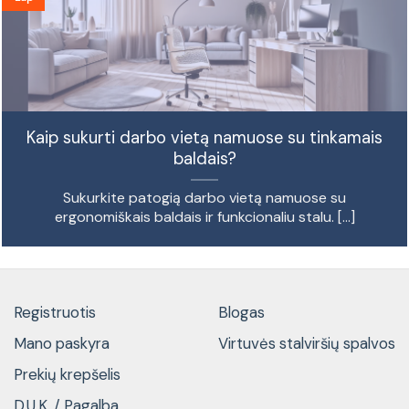
Kaip sukurti darbo vietą namuose su tinkamais
baldais?
Sukurkite patogią darbo vietą namuose su
ergonomiškais baldais ir funkcionaliu stalu. [...]
Registruotis
Blogas
Mano paskyra
Virtuvės stalviršių spalvos
Prekių krepšelis
D.U.K. / Pagalba