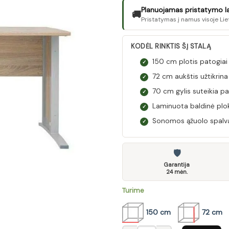
Planuojamas pristatymo laik
🚚
Pristatymas į namus visoje Lie
KODĖL RINKTIS ŠĮ STALĄ
150 cm plotis patogiai
✓
72 cm aukštis užtikrin
✓
70 cm gylis suteikia 
✓
Laminuota baldinė plok
✓
Sonomos ąžuolo spalva k
✓
🛡
Garantija
24 mėn.
Turime
150 cm
72 cm