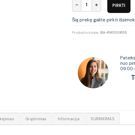
produkto kiekis: Rašomasis st
PIRKTI
Šią prekę galite pirkti išsimo
Produkto kodas:
BA-RW100855
Tur
Pateiks
nuo pir
09:00-
Tel.
kėjimas
Grąžinimas
Informacija
SURINKIMAS