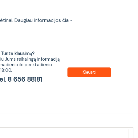
alas BRW Office
kėtinai. Daugiau informacijos čia »
ite klausimų?
iu Jums reikalingą informaciją
madienio iki penktadienio
18:00.
Klausti
 8 656 88181