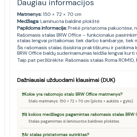
Daugiau informacijos
Matmenys:
150 × 72 × 70 cm
Medžiaga:
Laminuota baldinė plokštė
Papildoma informacija:
Prekė pristatoma pakuotėse, n
Rašomasis stalas BRW Office – funkcionalus pasirinkima
stalas lengvai pritaikomas tiek darbo kambaryje, tiek
Šis rašomasis stalas išsiskiria praktiškumu ir patikima
BRW Office baldų suderinamumas leidžia lengvai kurti vi
Taip pat peržiūrėkite:
Rašomasis stalas Roma ROM10
,
Dažniausiai užduodami klausimai (DUK)
❓
Kokie yra rašomojo stalo BRW Office matmenys?
Stalo matmenys: 150 × 72 × 70 cm (plotis × aukštis × gylis).
❓
Iš kokios medžiagos pagamintas rašomasis stalas BRW O
Stalas pagamintas iš laminuotos baldinės plokštės.
❓
Ar stalas pristatomas surinktas?