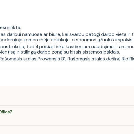
esurinkta.
s darbui namuose ar biure, kai svarbu patogi darbo vieta ir tva
 modernioje komercinėje aplinkoje, o sonomos ąžuolo atspalvis 
 konstrukcija, todėl puikiai tinka kasdieniam naudojimui. Lamin
entisą ir stilingą darbo zoną su kitais sistemos baldais.
Rašomasis stalas Prowansja B1
,
Rašomasis stalas dešinė Rio 
ffice?