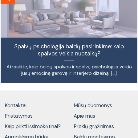
Spalvų psichologija baldų pasirinkime: kaip
spalvos veikia nuotaiką?
Atraskite, kaip baldų spalvos ir spalvų psichologija veikia
jūsų emocinę gerovę ir interjero dizainą. [...]
Kontaktai
Mūsų duomenys
Pristatymas
Apie mus
Kaip pirkti išsimokėtinai?
Prekių grąžinimas
Apmokėjimo būdai
Baldų montavimo