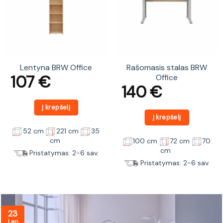
Lentyna BRW Office
Rašomasis stalas BRW
107
€
Office
140
€
Į krepšelį
Į krepšelį
52 cm
221 cm
35
cm
100 cm
72 cm
70
cm
Pristatymas: 2-6 sav.
Pristatymas: 2-6 sav.
23
Lap