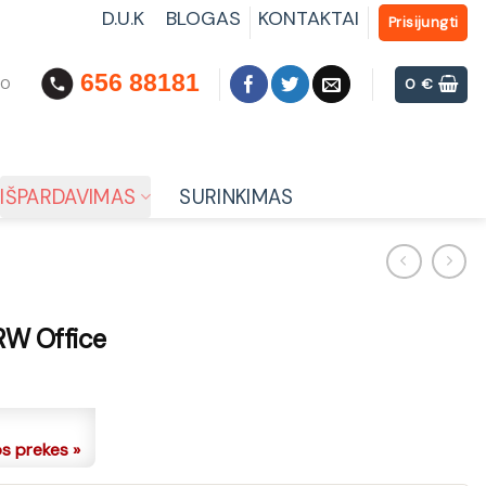
D.U.K
BLOGAS
KONTAKTAI
Prisijungti
656 88181
00
0
€
IŠPARDAVIMAS
SURINKIMAS
RW Office
os prekes »