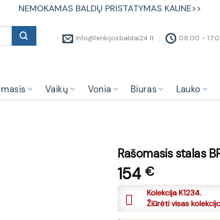
NEMOKAMAS BALDŲ PRISTATYMAS KAUNE>>
info@lenkijosbaldai24.lt
08:00 - 17:
amasis
Vaikų
Vonia
Biuras
Lauko
Rašomasis stalas B
154
€
Kolekcija K1234.
Žiūrėti visas kolekcij