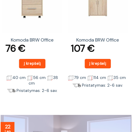
Komoda BRW Office
Komoda BRW Office
76
€
107
€
Į krepšelį
Į krepšelį
40 cm
56 cm
38
79 cm
114 cm
35 cm
cm
Pristatymas: 2-6 sav.
Pristatymas: 2-6 sav.
22
Lap