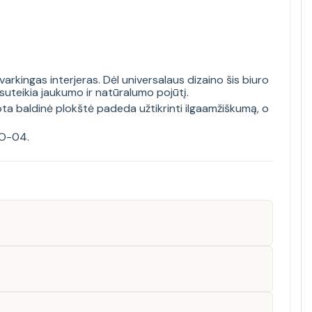
rkingas interjeras. Dėl universalaus dizaino šis biuro
suteikia jaukumo ir natūralumo pojūtį.
uota baldinė plokštė padeda užtikrinti ilgaamžiškumą, o
RIO-04
.