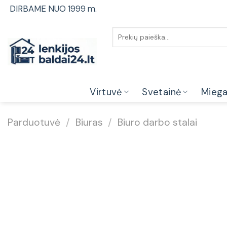
Skip
DIRBAME NUO 1999 m.
to
content
Ieškoti:
Virtuvė
Svetainė
Mieg
Parduotuvė
/
Biuras
/
Biuro darbo stalai