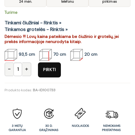
24 mėn.
telefonu
pirkimas
Turime
Tinkami čiužiniai - Rinktis »
Tinkamos grotelės - Rinktis »
Dėmesio !!! Lovų kaina pateikiama be čiužinio ir grotelių, jei
prekės informacijoje nenurodyta kitaip.
93,5 cm
70 cm
20 cm
produkto kiekis: Lova 36 - OMEGA III
PIRKTI
Produkto kodas:
BA-ID100733
3 METŲ
30 D.
NUOLAIDOS
NEMOKAMS
GARANTIJA
GRĄŽINIMAS
PRISTATYMAS