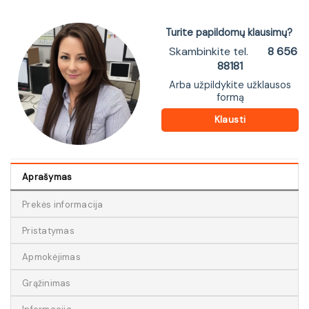
Turite papildomų klausimų?
Skambinkite tel.
8 656
88181
Arba užpildykite užklausos
formą
Klausti
Aprašymas
Prekės informacija
Pristatymas
Apmokėjimas
Grąžinimas