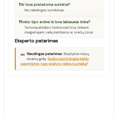
❓
Ar lova pristatoma surinkta?
Ne, reikalingas surinkimas.
❓
Kokio tipo erdvei ši lova labiausiai tinka?
Tai kompaktiška ir funkcionali lova, tinkanti
miegamajam, vaikų kambariui ar svečių zonai.
Eksperto patarimas
🛌
Naudingas patarimas:
Skaitykite mūsų
išsamų gidą:
Spalvų psichologija baldų
pasirinkime: kaip spalvos veikia nuotaiką?