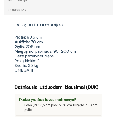
Informacija
SURINKIMAS
Daugiau informacijos
Plotis:
93,5 cm
Aukštis:
70 cm
Gylis:
206 cm
Miegojimo paviršius: 90×200 cm
Dėžė patalynei: Nėra
Pokų kiekis: 2
Svoris: 35 kg
OMEGA III
Dažniausiai užduodami klausimai (DUK)
❓
Kokie yra šios lovos matmenys?
Lova yra 93,5 cm pločio, 70 cm aukščio ir 20 cm
gylio.