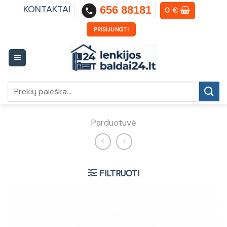
Skip
KONTAKTAI
656 88181
0
€
to
content
PRISIJUNGTI
Ieškoti:
Parduotuvė
FILTRUOTI