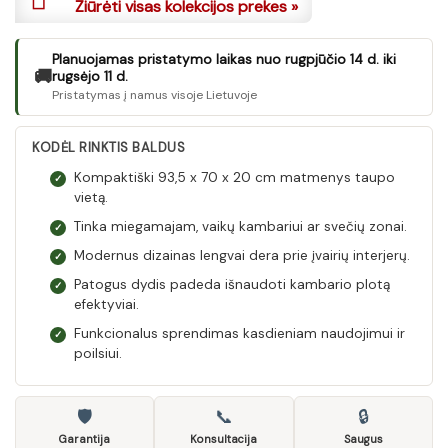
Žiūrėti visas kolekcijos prekes »
Planuojamas pristatymo laikas nuo rugpjūčio 14 d. iki
🚚
rugsėjo 11 d.
Pristatymas į namus visoje Lietuvoje
KODĖL RINKTIS BALDUS
Kompaktiški 93,5 x 70 x 20 cm matmenys taupo
✓
vietą.
Tinka miegamajam, vaikų kambariui ar svečių zonai.
✓
Modernus dizainas lengvai dera prie įvairių interjerų.
✓
Patogus dydis padeda išnaudoti kambario plotą
✓
efektyviai.
Funkcionalus sprendimas kasdieniam naudojimui ir
✓
poilsiui.
🛡
📞
🔒
Garantija
Konsultacija
Saugus