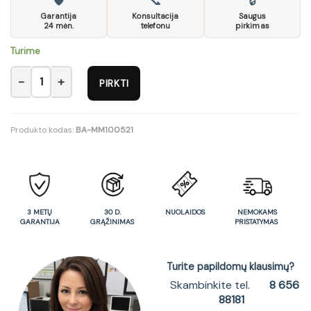
🛡
📞
🔒
Garantija
Konsultacija
Saugus
24 mėn.
telefonu
pirkimas
Turime
produkto kiekis: Naktinė spintelė AZTECA TRIO Komoda 2S/4/5
PIRKTI
Produkto kodas:
BA-MM100521
3 METŲ
30 D.
NUOLAIDOS
NEMOKAMS
GARANTIJA
GRĄŽINIMAS
PRISTATYMAS
Turite papildomų klausimų?
Skambinkite tel.
8 656
88181