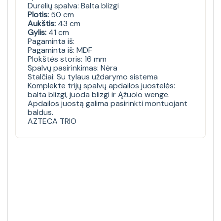
Durelių spalva: Balta blizgi
Plotis:
50 cm
Aukštis:
43 cm
Gylis:
41 cm
Pagaminta iš:
Pagaminta iš: MDF
Plokštės storis: 16 mm
Spalvų pasirinkimas: Nėra
Stalčiai: Su tylaus uždarymo sistema
Komplekte trijų spalvų apdailos juostelės:
balta blizgi, juoda blizgi ir Ąžuolo wenge.
Apdailos juostą galima pasirinkti montuojant
baldus.
AZTECA TRIO