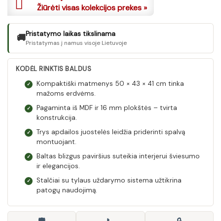
Žiūrėti visas kolekcijos prekes »
Pristatymo laikas tikslinama
🚚
Pristatymas į namus visoje Lietuvoje
KODĖL RINKTIS BALDUS
Kompaktiški matmenys 50 × 43 × 41 cm tinka
✓
mažoms erdvėms.
Pagaminta iš MDF ir 16 mm plokštės – tvirta
✓
konstrukcija.
Trys apdailos juostelės leidžia priderinti spalvą
✓
montuojant.
Baltas blizgus paviršius suteikia interjerui šviesumo
✓
ir elegancijos.
Stalčiai su tylaus uždarymo sistema užtikrina
✓
patogų naudojimą.