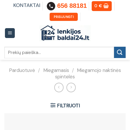
Skip
KONTAKTAI
656 88181
0
€
to
content
PRISIJUNGTI
Ieškoti:
Parduotuvė
/
Miegamasis
/
Miegamojo naktinės
spintelės
FILTRUOTI