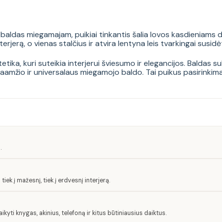
s baldas miegamajam, puikiai tinkantis šalia lovos kasdieniams 
interjerą, o vienas stalčius ir atvira lentyna leis tvarkingai susid
stetika, kuri suteikia interjerui šviesumo ir elegancijos. Baldas s
gaamžio ir universalaus miegamojo baldo. Tai puikus pasirinkima
.
tiek į mažesnį, tiek į erdvesnį interjerą.
aikyti knygas, akinius, telefoną ir kitus būtiniausius daiktus.