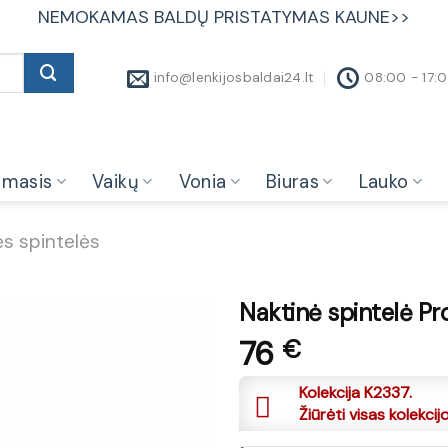
NEMOKAMAS BALDŲ PRISTATYMAS KAUNE>>
info@lenkijosbaldai24.lt
08:00 - 17:
amasis
Vaikų
Vonia
Biuras
Lauko
s spintelės
Naktinė spintelė P
76
€
Kolekcija K2337.
Žiūrėti visas kolekcij