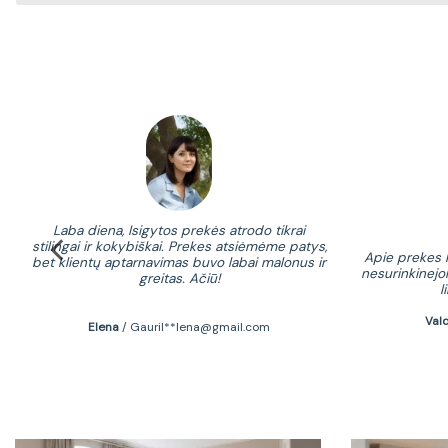
kybei
Laba diena, Isigytos prekės atrodo tikrai
fonu
stilingai ir kokybiškai. Prekes atsiėmėme patys,
ėkinga
Apie prekes k
bet klientų aptarnavimas buvo labai malonus ir
nesurinkinejo
greitas. Ačiū!
l
Val
Elena
/
Gauril**lena@gmail.com