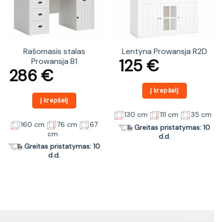
Rašomasis stalas
Lentyna Prowansja R2D
125
€
Prowansja B1
286
€
Į krepšelį
Į krepšelį
130 cm
111 cm
35 cm
160 cm
76 cm
67
Greitas pristatymas: 10
cm
d.d.
Greitas pristatymas: 10
d.d.