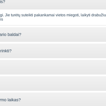
is?
gi. Jie turėtų suteikti pakankamai vietos miegoti, laikyti drabuž
is
rio baldai?
inkti?
ymo laikas?