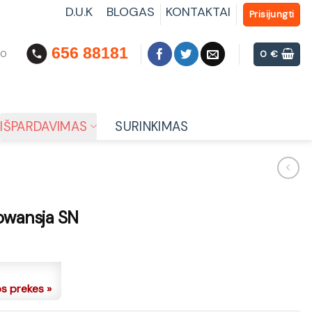
D.U.K
BLOGAS
KONTAKTAI
Prisijungti
656 88181
00
0
€
IŠPARDAVIMAS
SURINKIMAS
rowansja SN
os prekes »