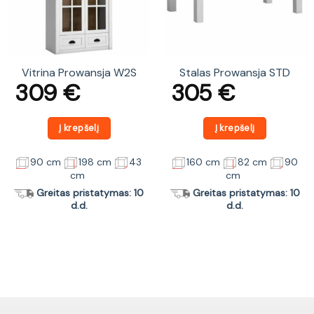
Vitrina Prowansja W2S
Stalas Prowansja STD
309
€
305
€
Į krepšelį
Į krepšelį
90 cm
198 cm
43
160 cm
82 cm
90
cm
cm
Greitas pristatymas: 10
Greitas pristatymas: 10
d.d.
d.d.