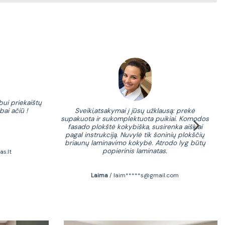
bui priekaištų
1.
Sveiki,atsakymai į jūsų užklausą: prekė
bai ačiū !
sa
supakuota ir sukomplektuota puikiai. Komodos
prad
fasado plokštė kokybiška, susirenka aiškiai
pagal instrukciją. Nuvylė tik šoninių plokščių
briaunų laminavimo kokybė. Atrodo lyg būtų
popierinis laminatas.
as.lt
Laima
/
laim*****s@gmail.com