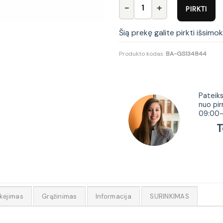
produkto kiekis: Naktinė spint
PIRKTI
Šią prekę galite pirkti išsimo
Produkto kodas:
BA-GS134844
Tur
Pateiks
nuo pir
09:00-
Tel.
kėjimas
Grąžinimas
Informacija
SURINKIMAS