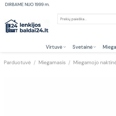
Skip
DIRBAME NUO 1999 m.
to
content
Ieškoti:
Virtuvė
Svetainė
Mieg
Parduotuvė
/
Miegamasis
/
Miegamojo naktinė