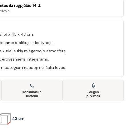
kas iki rugpjūčio 14 d.
tuvoje
 51 x 45 x 43 cm.
iename stalčiuje ir lentynoje.
us kuria jaukią miegamojo atmosferą.
ek erdvesniems interjerams.
cm patogiam naudojimui šalia lovos.
📞
🔒
Konsultacija
Saugus
telefonu
pirkimas
43 cm