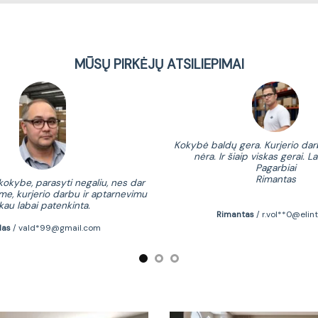
MŪSŲ PIRKĖJŲ ATSILIEPIMAI
Kokybė baldų gera. Kurjerio dar
nėra. Ir šiaip viskas gerai. La
Pagarbiai
Rimantas
okybe, parasyti negaliu, nes dar
me, kurjerio darbu ir aptarnevimu
ikau labai patenkinta.
Rimantas
/
r.vol**0@elint
das
/
vald*99@gmail.com