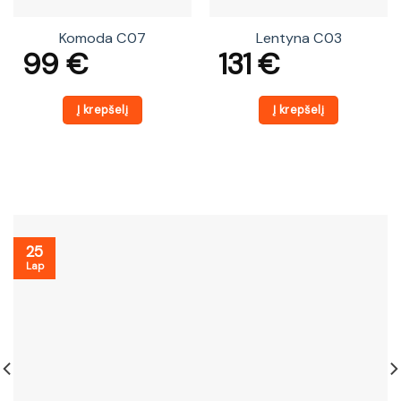
Komoda C07
Lentyna C03
99
€
131
€
Į krepšelį
Į krepšelį
25
Lap