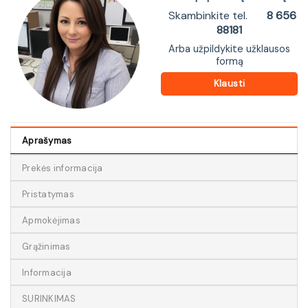
Skambinkite tel.
8 656
88181
Arba užpildykite užklausos
formą
Klausti
Aprašymas
Prekės informacija
Pristatymas
Apmokėjimas
Grąžinimas
Informacija
SURINKIMAS