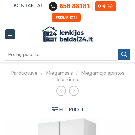
Skip
KONTAKTAI
656 88181
0
€
to
content
PRISIJUNGTI
Ieškoti:
Parduotuvė
/
Miegamasis
/
Miegamojo spintos
klasikinės
FILTRUOTI