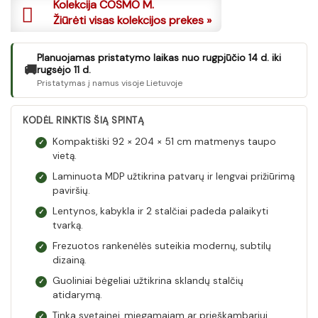
Kolekcija COSMO M.
Žiūrėti visas kolekcijos prekes »
Planuojamas pristatymo laikas nuo rugpjūčio 14 d. iki
🚚
rugsėjo 11 d.
Pristatymas į namus visoje Lietuvoje
KODĖL RINKTIS ŠIĄ SPINTĄ
Kompaktiški 92 × 204 × 51 cm matmenys taupo
✓
vietą.
Laminuota MDP užtikrina patvarų ir lengvai prižiūrimą
✓
paviršių.
Lentynos, kabykla ir 2 stalčiai padeda palaikyti
✓
tvarką.
Frezuotos rankenėlės suteikia modernų, subtilų
✓
dizainą.
Guoliniai bėgeliai užtikrina sklandų stalčių
✓
atidarymą.
Tinka svetainei, miegamajam ar prieškambariui.
✓