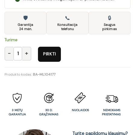
🛡
📞
🔒
Garantija
Konsultacija
Saugus
24 mėn.
telefonu
pirkimas
Turime
produkto kiekis: Spinta C02
PIRKTI
Produkto kodas:
BA-ML104177
3 METŲ
30 D.
NUOLAIDOS
NEMOKAMS
GARANTIJA
GRĄŽINIMAS
PRISTATYMAS
Turite papildomų klausimų?