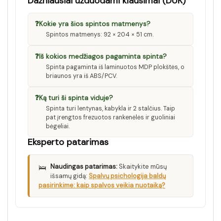
Dažniausiai užduodami klausimai (DUK)
❓
Kokie yra šios spintos matmenys?
Spintos matmenys: 92 × 204 × 51 cm.
❓
Iš kokios medžiagos pagaminta spinta?
Spinta pagaminta iš laminuotos MDP plokštės, o
briaunos yra iš ABS/PCV.
❓
Ką turi ši spinta viduje?
Spinta turi lentynas, kabykla ir 2 stalčius. Taip
pat įrengtos frezuotos rankenėlės ir guoliniai
bėgeliai.
Eksperto patarimas
🛌
Naudingas patarimas:
Skaitykite mūsų
išsamų gidą:
Spalvų psichologija baldų
pasirinkime: kaip spalvos veikia nuotaiką?