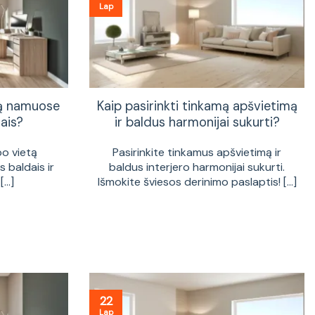
Lap
tą namuose
Kaip pasirinkti tinkamą apšvietimą
ais?
ir baldus harmonijai sukurti?
bo vietą
Pasirinkite tinkamus apšvietimą ir
 baldais ir
baldus interjero harmonijai sukurti.
...]
Išmokite šviesos derinimo paslaptis! [...]
22
Lap