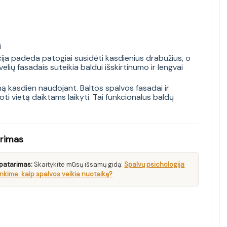
i
cija padeda patogiai susidėti kasdienius drabužius, o
lių fasadais suteikia baldui išskirtinumo ir lengvai
umą kasdien naudojant. Baltos spalvos fasadai ir
ti vietą daiktams laikyti. Tai funkcionalus baldų
arimas
patarimas:
Skaitykite mūsų išsamų gidą:
Spalvų psichologija
inkime: kaip spalvos veikia nuotaiką?