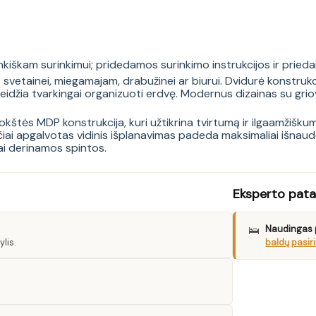
kiškam surinkimui; pridedamos surinkimo instrukcijos ir prieda
s svetainei, miegamajam, drabužinei ar biurui. Dvidurė konstruk
eidžia tvarkingai organizuoti erdvę. Modernus dizainas su griove
plokštės MDP konstrukcija, kuri užtikrina tvirtumą ir ilgaamžišk
čiai apgalvotas vidinis išplanavimas padeda maksimaliai išnaudo
ai derinamos spintos.
Eksperto pat
🛌
Naudingas 
baldų pasir
lis.