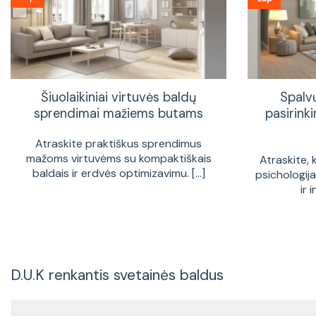
Šiuolaikiniai virtuvės baldų
Spalv
sprendimai mažiems butams
pasirinki
Atraskite praktiškus sprendimus
mažoms virtuvėms su kompaktiškais
Atraskite, 
baldais ir erdvės optimizavimu. [...]
psichologij
ir 
D.U.K renkantis svetainės baldus