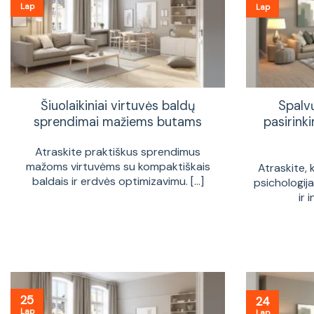
Lap
Lap
Šiuolaikiniai virtuvės baldų
Spalv
sprendimai mažiems butams
pasirinki
Atraskite praktiškus sprendimus
mažoms virtuvėms su kompaktiškais
Atraskite, 
baldais ir erdvės optimizavimu. [...]
psichologij
ir 
25
24
Lap
Lap