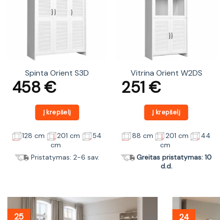
Spinta Orient S3D
Vitrina Orient W2DS
458
€
251
€
Į krepšelį
Į krepšelį
128 cm
201 cm
54
88 cm
201 cm
44
cm
cm
Pristatymas: 2-6 sav.
Greitas pristatymas: 10
d.d.
25
24