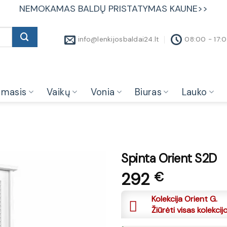
NEMOKAMAS BALDŲ PRISTATYMAS KAUNE>>
info@lenkijosbaldai24.lt
08:00 - 17:
amasis
Vaikų
Vonia
Biuras
Lauko
Spinta Orient S2D
292
€
Kolekcija Orient G.
Žiūrėti visas kolekcij