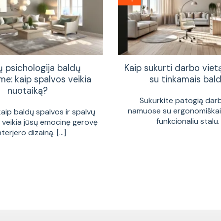
ų psichologija baldų
Kaip sukurti darbo vie
me: kaip spalvos veikia
su tinkamais bald
nuotaiką?
Sukurkite patogią dar
namuose su ergonomiškais
kaip baldų spalvos ir spalvų
funkcionaliu stalu. [
a veikia jūsų emocinę gerovę
interjero dizainą. [...]