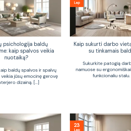
Lap
ų psichologija baldų
Kaip sukurti darbo vie
me: kaip spalvos veikia
su tinkamais bald
nuotaiką?
Sukurkite patogią dar
namuose su ergonomiškais
kaip baldų spalvos ir spalvų
funkcionaliu stalu. [
a veikia jūsų emocinę gerovę
interjero dizainą. [...]
23
Lap