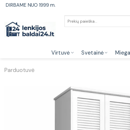
Skip
DIRBAME NUO 1999 m.
to
content
Ieškoti:
Virtuvė
Svetainė
Mieg
Parduotuvė