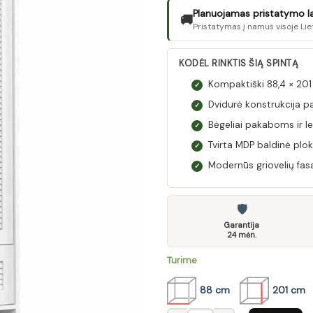
Planuojamas pristatymo lai
🚚
Pristatymas į namus visoje Lie
KODĖL RINKTIS ŠIĄ SPINTĄ
Kompaktiški 88,4 × 20
✓
Dvidurė konstrukcija pa
✓
Bėgeliai pakaboms ir l
✓
Tvirta MDP baldinė plok
✓
Modernūs griovelių fasad
✓
🛡
Garantija
24 mėn.
Turime
88 cm
201 cm