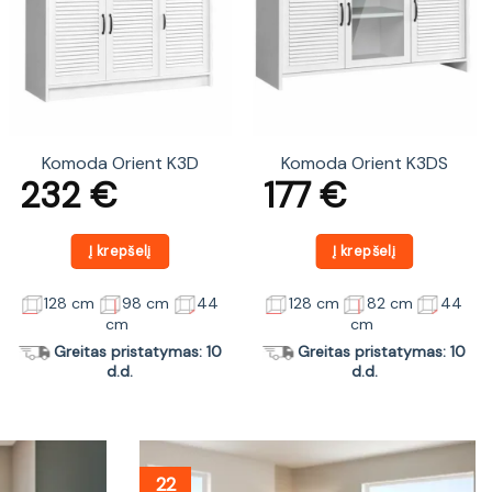
Komoda Orient K3D
Komoda Orient K3DS
232
€
177
€
Į krepšelį
Į krepšelį
128 cm
98 cm
44
128 cm
82 cm
44
cm
cm
Greitas pristatymas: 10
Greitas pristatymas: 10
d.d.
d.d.
22