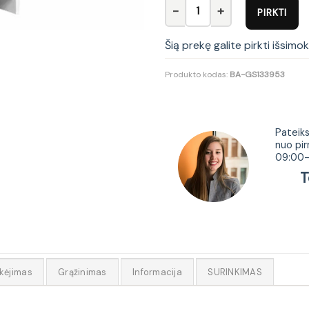
produkto kiekis: Spinta Orient
PIRKTI
Šią prekę galite pirkti išsimo
Produkto kodas:
BA-GS133953
Tur
Pateiks
nuo pir
09:00-
Tel.
kėjimas
Grąžinimas
Informacija
SURINKIMAS