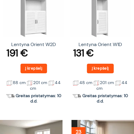
Lentyna Orient W2D
Lentyna Orient W1D
191
€
131
€
Į krepšelį
Į krepšelį
88 cm
201 cm
44
48 cm
201 cm
44
cm
cm
Greitas pristatymas: 10
Greitas pristatymas: 10
d.d.
d.d.
23