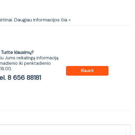
 S2D
kėtinai. Daugiau informacijos čia »
ite klausimų?
iu Jums reikalingą informaciją
madienio iki penktadienio
18:00.
Klausti
 8 656 88181