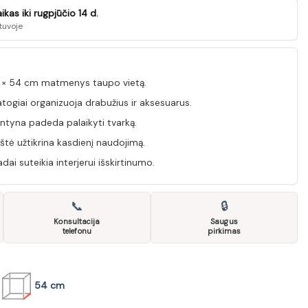
kas iki rugpjūčio 14 d.
tuvoje
1 × 54 cm matmenys taupo vietą.
togiai organizuoja drabužius ir aksesuarus.
entyna padeda palaikyti tvarką.
štė užtikrina kasdienį naudojimą.
ai suteikia interjerui išskirtinumo.
📞
🔒
Konsultacija
Saugus
telefonu
pirkimas
54 cm