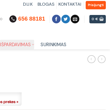
D.U.K
BLOGAS
KONTAKTAI
Prisijungti
656 88181
00
0
€
IŠPARDAVIMAS
SURINKIMAS
os prekes »