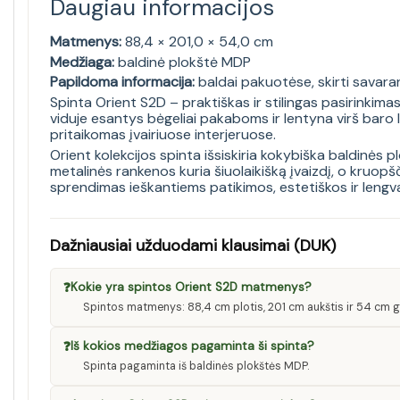
Daugiau informacijos
Matmenys:
88,4 × 201,0 × 54,0 cm
Medžiaga:
baldinė plokštė MDP
Papildoma informacija:
baldai pakuotėse, skirti savaran
Spinta Orient S2D – praktiškas ir stilingas pasirinkima
viduje esantys bėgeliai pakaboms ir lentyna virš baro l
pritaikomas įvairiuose interjeruose.
Orient kolekcijos spinta išsiskiria kokybiška baldinės 
metalinės rankenos kuria šiuolaikišką įvaizdį, o kruopš
sprendimas ieškantiems patikimos, estetiškos ir lengv
Dažniausiai užduodami klausimai (DUK)
❓
Kokie yra spintos Orient S2D matmenys?
Spintos matmenys: 88,4 cm plotis, 201 cm aukštis ir 54 cm gy
❓
Iš kokios medžiagos pagaminta ši spinta?
Spinta pagaminta iš baldinės plokštės MDP.