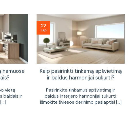
22
Lap
tą namuose
Kaip pasirinkti tinkamą apšvietimą
ais?
ir baldus harmonijai sukurti?
bo vietą
Pasirinkite tinkamus apšvietimą ir
 baldais ir
baldus interjero harmonijai sukurti.
...]
Išmokite šviesos derinimo paslaptis! [...]