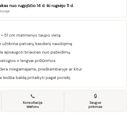
as nuo rugpjūčio 14 d. iki rugsėjo 11 d.
tuvoje
 × 51 cm matmenys taupo vietą.
užtikrina patvarų kasdienį naudojimą.
a apsaugoti briaunas nuo pažeidimų.
atogios ir lengvai prižiūrimos.
s dera miegamajame, prieškambaryje ar kitur.
leidžia baldą pritaikyti pagal poreikį.
📞
🔒
Konsultacija
Saugus
telefonu
pirkimas