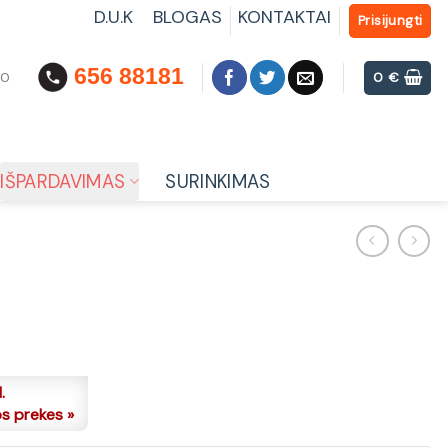
D.U.K
BLOGAS
KONTAKTAI
Prisijungti
656 88181
00
0
€
IŠPARDAVIMAS
SURINKIMAS
.
os prekes »