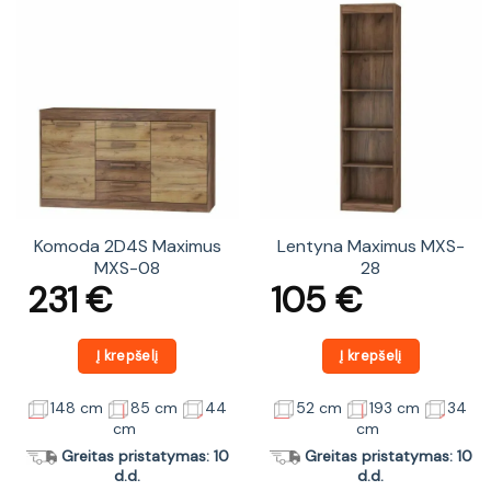
Komoda 2D4S Maximus
Lentyna Maximus MXS-
MXS-08
28
231
€
105
€
Į krepšelį
Į krepšelį
148 cm
85 cm
44
52 cm
193 cm
34
cm
cm
Greitas pristatymas: 10
Greitas pristatymas: 10
d.d.
d.d.