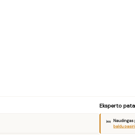
Eksperto pat
🛌
Naudingas 
baldų pasir