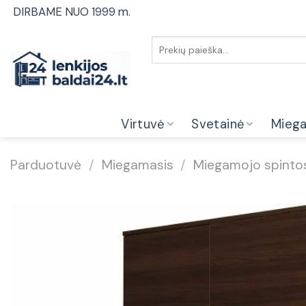
Skip
DIRBAME NUO 1999 m.
to
content
Ieškoti:
Virtuvė
Svetainė
Mieg
Parduotuvė
/
Miegamasis
/
Miegamojo spintos