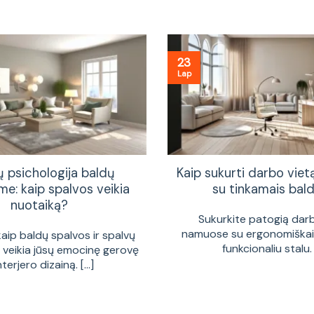
23
Lap
ų psichologija baldų
Kaip sukurti darbo vie
me: kaip spalvos veikia
su tinkamais bald
nuotaiką?
Sukurkite patogią dar
namuose su ergonomiškais
kaip baldų spalvos ir spalvų
funkcionaliu stalu. [
a veikia jūsų emocinę gerovę
interjero dizainą. [...]