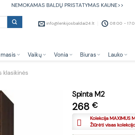
NEMOKAMAS BALDŲ PRISTATYMAS KAUNE>>
info@lenkijosbaldai24.lt
08:00 - 17:
amasis
Vaikų
Vonia
Biuras
Lauko
 klasikinės
Spinta M2
268
€
Kolekcija MAXIMUS M
Žiūrėti visas kolekcij