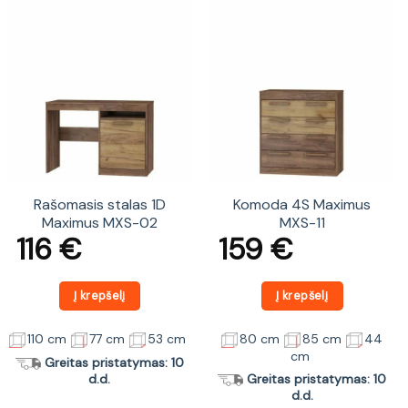
Rašomasis stalas 1D
Komoda 4S Maximus
Maximus MXS-02
MXS-11
116
€
159
€
Į krepšelį
Į krepšelį
110 cm
77 cm
53 cm
80 cm
85 cm
44
cm
Greitas pristatymas: 10
d.d.
Greitas pristatymas: 10
d.d.