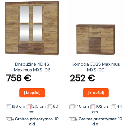
Drabužinė 4D4S
Komoda 3D2S Maximus
Maximus MXS-06
MXS-09
758
€
252
€
Į krepšelį
Į krepšelį
196 cm
210 cm
60
148 cm
102 cm
44
cm
cm
Greitas pristatymas: 10
Greitas pristatymas: 10
d.d.
d.d.