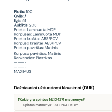
Plotis:
100
Gylis: /
Ilgis:
51
Aukštis:
203
Priekis: Laminuota MDP
Korpusas: Laminuota MDP
Priekio kraštai: ABS/PCV
Korpuso kraštai: ABS/PCV
Priekio paviršius: Matinis
Korpuso paviršius: Matinis
Rankenėlės: Plastikas
———-
———-
MAXIMUS
Dažniausiai užduodami klausimai (DUK)
❓
Kokie yra spintos ML104271 matmenys?
Spintos matmenys: 100 × 203 × 51 cm.