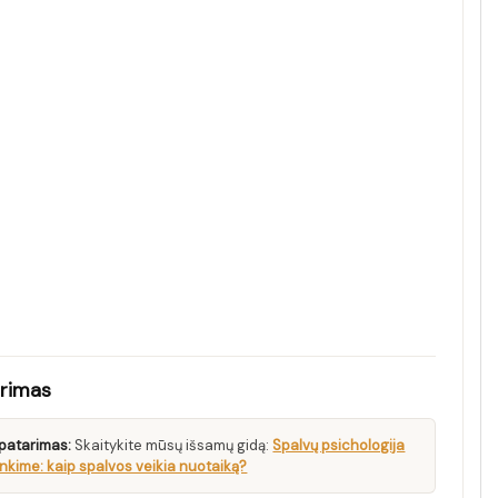
arimas
patarimas:
Skaitykite mūsų išsamų gidą:
Spalvų psichologija
inkime: kaip spalvos veikia nuotaiką?