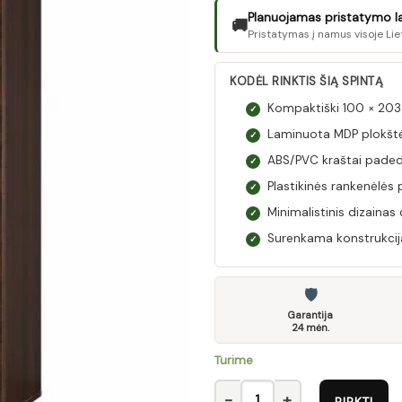
Planuojamas pristatymo laik
🚚
Pristatymas į namus visoje Lie
KODĖL RINKTIS ŠIĄ SPINTĄ
Kompaktiški 100 × 203
✓
Laminuota MDP plokštė 
✓
ABS/PVC kraštai paded
✓
Plastikinės rankenėlės p
✓
Minimalistinis dizaina
✓
Surenkama konstrukcija 
✓
🛡
Garantija
24 mėn.
Turime
produkto kiekis: Spinta M2
PIRKTI