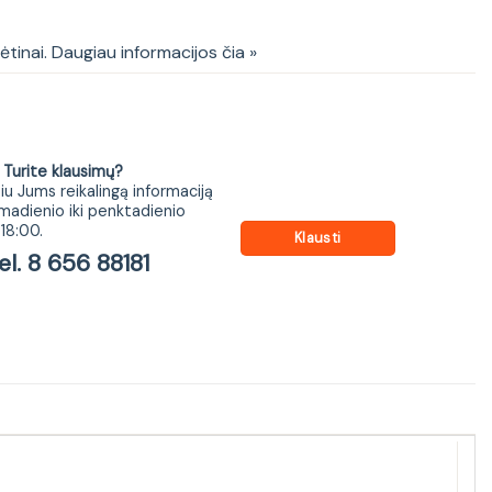
kėtinai. Daugiau informacijos čia »
ite klausimų?
iu Jums reikalingą informaciją
madienio iki penktadienio
18:00.
Klausti
 8 656 88181