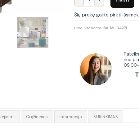
Šią prekę galite pirkti išsimo
Produkto kodas:
BA-ML104271
Tur
Pateiks
nuo pir
09:00-
Tel.
kėjimas
Grąžinimas
Informacija
SURINKIMAS