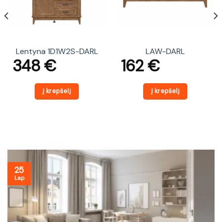
Lentyna 1D1W2S-DARL
LAW-DARL
348
€
162
€
Į krepšelį
Į krepšelį
25
Lap