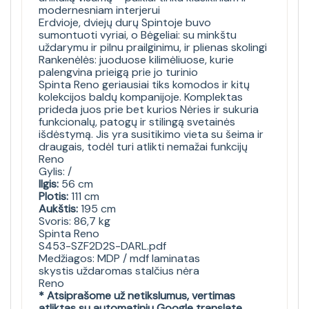
modernesniam interjerui
Erdvioje, dviejų durų Spintoje buvo
sumontuoti vyriai, o Bėgeliai: su minkštu
uždarymu ir pilnu prailginimu, ir plienas skolingi
Rankenėlės: juoduose kilimėliuose, kurie
palengvina prieigą prie jo turinio
Spinta Reno geriausiai tiks komodos ir kitų
kolekcijos baldų kompanijoje. Komplektas
prideda juos prie bet kurios Nėries ir sukuria
funkcionalų, patogų ir stilingą svetainės
išdėstymą. Jis yra susitikimo vieta su šeima ir
draugais, todėl turi atlikti nemažai funkcijų
Reno
Gylis: /
Ilgis:
56 cm
Plotis:
111 cm
Aukštis:
195 cm
Svoris: 86,7 kg
Spinta Reno
S453-SZF2D2S-DARL.pdf
Medžiagos: MDP / mdf laminatas
skystis uždaromas stalčius nėra
Reno
* Atsiprašome už netikslumus, vertimas
atliktas su automatiniu Google translate