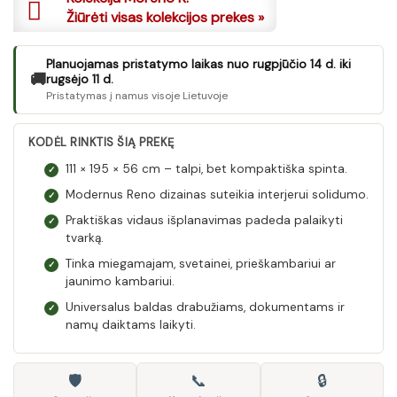
Žiūrėti visas kolekcijos prekes »
Planuojamas pristatymo laikas nuo rugpjūčio 14 d. iki
🚚
rugsėjo 11 d.
Pristatymas į namus visoje Lietuvoje
KODĖL RINKTIS ŠIĄ PREKĘ
111 × 195 × 56 cm – talpi, bet kompaktiška spinta.
✓
Modernus Reno dizainas suteikia interjerui solidumo.
✓
Praktiškas vidaus išplanavimas padeda palaikyti
✓
tvarką.
Tinka miegamajam, svetainei, prieškambariui ar
✓
jaunimo kambariui.
Universalus baldas drabužiams, dokumentams ir
✓
namų daiktams laikyti.
🛡
📞
🔒