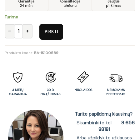
Garantija
Konsultacija
Saugus
24 mėn.
telefonu
pirkimas
Turime
produkto kiekis: SZF2D2S-DARL
PIRKTI
Produkto kodas:
BA-IK100589
3 METŲ
30 D.
NUOLAIDOS
NEMOKAMS
GARANTIJA
GRĄŽINIMAS
PRISTATYMAS
Turite papildomų klausimų?
Skambinkite tel.
8 656
88181
Arba užpildykite užklausos