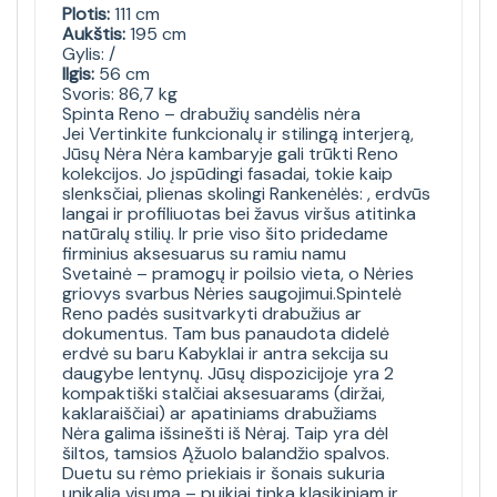
Plotis:
111 cm
Aukštis:
195 cm
Gylis: /
Ilgis:
56 cm
Svoris: 86,7 kg
Spinta Reno – drabužių sandėlis nėra
Jei Vertinkite funkcionalų ir stilingą interjerą,
Jūsų Nėra Nėra kambaryje gali trūkti Reno
kolekcijos. Jo įspūdingi fasadai, tokie kaip
slenksčiai, plienas skolingi Rankenėlės: , erdvūs
langai ir profiliuotas bei žavus viršus atitinka
natūralų stilių. Ir prie viso šito pridedame
firminius aksesuarus su ramiu namu
Svetainė – pramogų ir poilsio vieta, o Nėries
griovys svarbus Nėries saugojimui.Spintelė
Reno padės susitvarkyti drabužius ar
dokumentus. Tam bus panaudota didelė
erdvė su baru Kabyklai ir antra sekcija su
daugybe lentynų. Jūsų dispozicijoje yra 2
kompaktiški stalčiai aksesuarams (diržai,
kaklaraiščiai) ar apatiniams drabužiams
Nėra galima išsinešti iš Nėraj. Taip yra dėl
šiltos, tamsios Ąžuolo balandžio spalvos.
Duetu su rėmo priekiais ir šonais sukuria
unikalią visumą – puikiai tinka klasikiniam ir