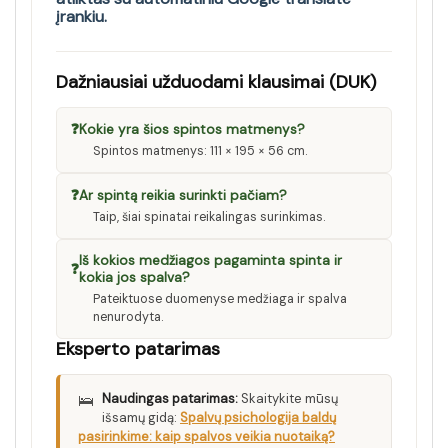
įrankiu.
Dažniausiai užduodami klausimai (DUK)
❓
Kokie yra šios spintos matmenys?
Spintos matmenys: 111 × 195 × 56 cm.
❓
Ar spintą reikia surinkti pačiam?
Taip, šiai spinatai reikalingas surinkimas.
Iš kokios medžiagos pagaminta spinta ir
❓
kokia jos spalva?
Pateiktuose duomenyse medžiaga ir spalva
nenurodyta.
Eksperto patarimas
🛌
Naudingas patarimas:
Skaitykite mūsų
išsamų gidą:
Spalvų psichologija baldų
pasirinkime: kaip spalvos veikia nuotaiką?