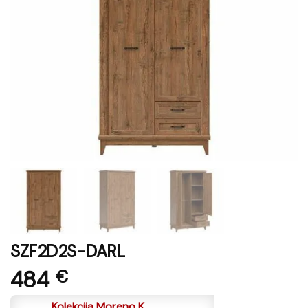
SZF2D2S-DARL
484
€
Kolekcija Moreno K.