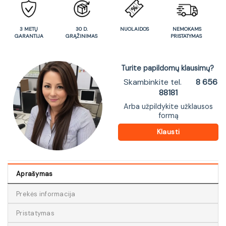
3 METŲ
30 D.
NUOLAIDOS
NEMOKAMS
GARANTIJA
GRĄŽINIMAS
PRISTATYMAS
Turite papildomų klausimų?
Skambinkite tel.
8 656
88181
Arba užpildykite užklausos
formą
Klausti
Aprašymas
Prekės informacija
Pristatymas