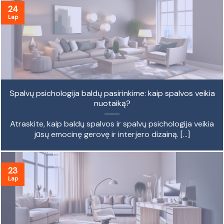
24
Lap
Spalvų psichologija baldų pasirinkime: kaip spalvos veikia
nuotaiką?
Atraskite, kaip baldų spalvos ir spalvų psichologija veikia
jūsų emocinę gerovę ir interjero dizainą. [...]
23
Lap