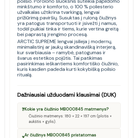
poilsio. Porolono sluoksnis suteikia papildomo
minkštumo ir komforto, o 100 % poliesterio
užvalkalas užtikrina tvarkingą, lengvai
prižiūrimą paviršių. Susuktas į ruloną čiužinys
yra patogus transportuoti ir įsivežti į namus,
todėl puikiai tinka ir tiems, kurie vertina greitą
bei paprastą įrengimo procesą.
ARCTIC SUPREME lengvai įsilieja į modernų,
minimalistinį ar jaukų skandinavišką interjerą,
kur svarbiausia – ramybė, patogumas ir
švarus estetikos pojūtis. Tai patikimas
pasirinkimas ieškantiems komfortiško čiužinio,
kuris kasdien padeda kurti kokybišką poilsio
ritualą.
Dažniausiai užduodami klausimai (DUK)
❓
Kokie yra čiužinio MB000845 matmenys?
Čiužinio matmenys: 180 × 22 × 197 cm (plotis ×
aukštis × gylis).
Ar čiužinys MB000845 pristatomas
❓