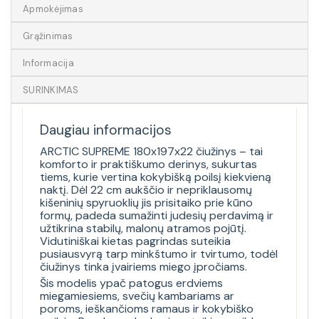
Apmokėjimas
Grąžinimas
Informacija
SURINKIMAS
Daugiau informacijos
ARCTIC SUPREME 180x197x22 čiužinys – tai
komforto ir praktiškumo derinys, sukurtas
tiems, kurie vertina kokybišką poilsį kiekvieną
naktį. Dėl 22 cm aukščio ir nepriklausomų
kišeninių spyruoklių jis prisitaiko prie kūno
formų, padeda sumažinti judesių perdavimą ir
užtikrina stabilų, malonų atramos pojūtį.
Vidutiniškai kietas pagrindas suteikia
pusiausvyrą tarp minkštumo ir tvirtumo, todėl
čiužinys tinka įvairiems miego įpročiams.
Šis modelis ypač patogus erdviems
miegamiesiems, svečių kambariams ar
poroms, ieškančioms ramaus ir kokybiško