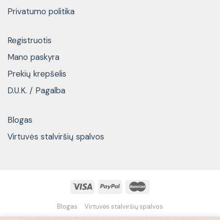
Privatumo politika
Registruotis
Mano paskyra
Prekių krepšelis
D.U.K. / Pagalba
Blogas
Virtuvės stalviršių spalvos
Blogas
Virtuvės stalviršių spalvos
Copyright 2026 © Kopijuoti be UAB''KETORA'' sutikimo