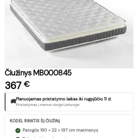
Čiužinys MB000845
367
€
Planuojamas pristatymo laikas iki rugpjūčio 11 d.
🚚
Pristatymas į namus visoje Lietuvoje
KODĖL RINKTIS ŠĮ ČIUŽINĮ
Patogūs 180 × 22 × 197 cm matmenys
✓