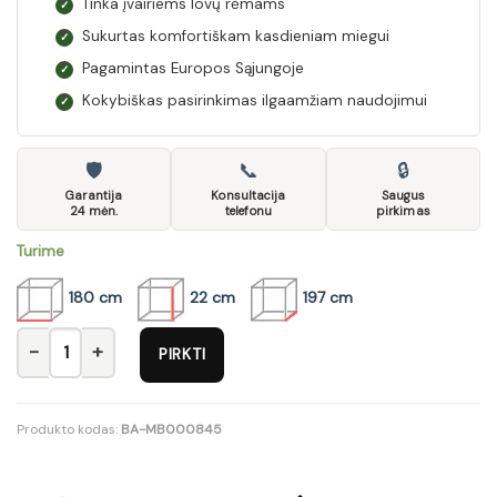
Tinka įvairiems lovų rėmams
✓
Sukurtas komfortiškam kasdieniam miegui
✓
Pagamintas Europos Sąjungoje
✓
Kokybiškas pasirinkimas ilgaamžiam naudojimui
✓
🛡
📞
🔒
Garantija
Konsultacija
Saugus
24 mėn.
telefonu
pirkimas
Turime
180 cm
22 cm
197 cm
produkto kiekis: Čiužinys MB000845
PIRKTI
Produkto kodas:
BA-MB000845