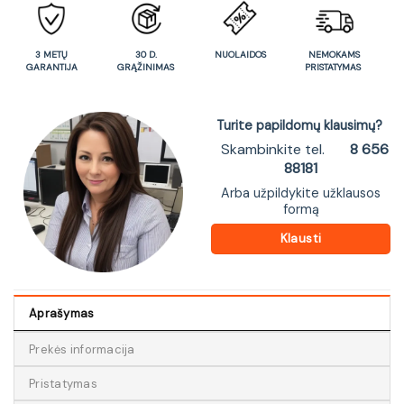
3 METŲ
30 D.
NUOLAIDOS
NEMOKAMS
GARANTIJA
GRĄŽINIMAS
PRISTATYMAS
Turite papildomų klausimų?
Skambinkite tel.
8 656
88181
Arba užpildykite užklausos
formą
Klausti
Aprašymas
Prekės informacija
Pristatymas