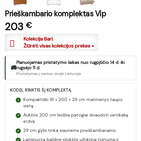
Prieškambario komplektas Vip
203
€
Kolekcija Bari.
Žiūrėti visas kolekcijos prekes »
Planuojamas pristatymo laikas nuo rugpjūčio 14 d. iki
🚚
rugsėjo 11 d.
Pristatymas į namus visoje Lietuvoje
KODĖL RINKTIS ŠĮ KOMPLEKTĄ
Kompaktiški 91 × 200 × 29 cm matmenys taupo
✓
vietą.
Aukštis 200 cm leidžia patogiai išnaudoti vertikalią
✓
erdvę.
29 cm gylis tinka siauriems prieškambariams.
✓
Laminuota baldinė plokštė užtikrina tvirtumą ir
✓