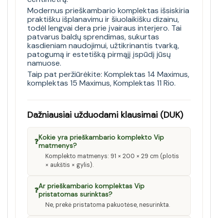
Modernus prieškambario komplektas išsiskiria
praktišku išplanavimu ir šiuolaikišku dizainu,
todėl lengvai dera prie įvairaus interjero. Tai
patvarus baldų sprendimas, sukurtas
kasdieniam naudojimui, užtikrinantis tvarką,
patogumą ir estetišką pirmąjį įspūdį jūsų
namuose.
Taip pat peržiūrėkite:
Komplektas 14 Maximus
,
komplektas 15 Maximus
,
Komplektas 11 Rio
.
Dažniausiai užduodami klausimai (DUK)
Kokie yra prieškambario komplekto Vip
❓
matmenys?
Komplekto matmenys: 91 × 200 × 29 cm (plotis
× aukštis × gylis).
Ar prieškambario komplektas Vip
❓
pristatomas surinktas?
Ne, prekė pristatoma pakuotėse, nesurinkta.