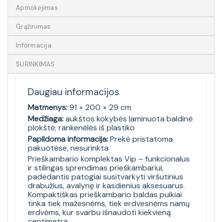
Apmokėjimas
Grąžinimas
Informacija
SURINKIMAS
Daugiau informacijos
Matmenys:
91 × 200 × 29 cm
Medžiaga:
aukštos kokybės laminuota baldinė
plokštė; rankenėlės iš plastiko
Papildoma informacija:
Prekė pristatoma
pakuotėse, nesurinkta
Prieškambario komplektas Vip – funkcionalus
ir stilingas sprendimas prieškambariui,
padedantis patogiai susitvarkyti viršutinius
drabužius, avalynę ir kasdienius aksesuarus.
Kompaktiškas prieškambario baldas puikiai
tinka tiek mažesnėms, tiek erdvesnėms namų
erdvėms, kur svarbu išnaudoti kiekvieną
centimetrą.