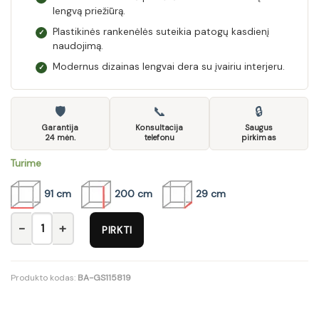
lengvą priežiūrą.
Plastikinės rankenėlės suteikia patogų kasdienį
✓
naudojimą.
Modernus dizainas lengvai dera su įvairiu interjeru.
✓
🛡
📞
🔒
Garantija
Konsultacija
Saugus
24 mėn.
telefonu
pirkimas
Turime
91 cm
200 cm
29 cm
produkto kiekis: Prieškambario komplektas Vip
PIRKTI
Produkto kodas:
BA-GS115819