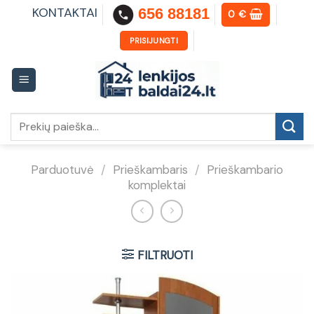
Skip
KONTAKTAI
656 88181
0
€
to
content
PRISIJUNGTI
Ieškoti:
Parduotuvė
/
Prieškambaris
/
Prieškambario
komplektai
FILTRUOTI