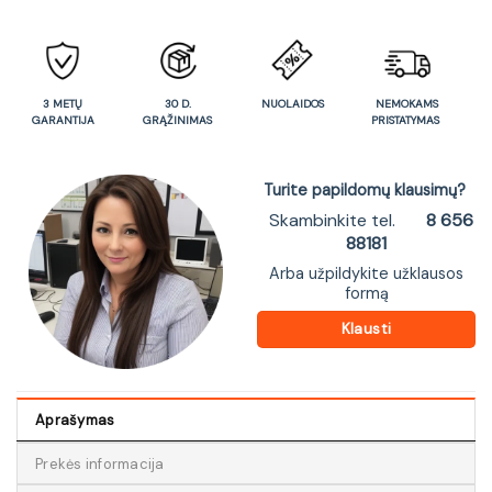
3 METŲ
30 D.
NUOLAIDOS
NEMOKAMS
GARANTIJA
GRĄŽINIMAS
PRISTATYMAS
Turite papildomų klausimų?
Skambinkite tel.
8 656
88181
Arba užpildykite užklausos
formą
Klausti
Aprašymas
Prekės informacija