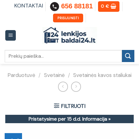
Skip
KONTAKTAI
656 88181
0
€
to
content
PRISIJUNGTI
Ieškoti:
Parduotuvė
/
Svetainė
/
Svetainės kavos staliukai
FILTRUOTI
Pristatysime per 15 d.d.
Informacija »