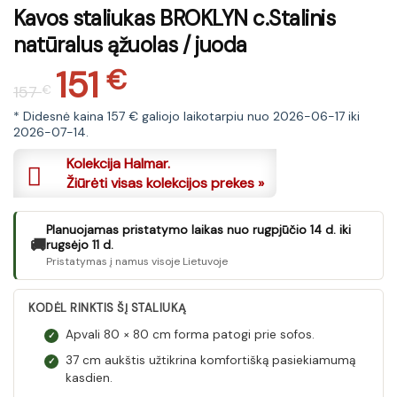
Kavos staliukas BROKLYN c.Stalinis
natūralus ąžuolas / juoda
151
Original
Current
€
157
€
price
price
was:
is:
* Didesnė kaina 157 € galiojo laikotarpiu nuo 2026-06-17 iki
2026-07-14.
157 €.
151 €.
Kolekcija Halmar.
Žiūrėti visas kolekcijos prekes »
Planuojamas pristatymo laikas nuo rugpjūčio 14 d. iki
🚚
rugsėjo 11 d.
Pristatymas į namus visoje Lietuvoje
KODĖL RINKTIS ŠĮ STALIUKĄ
Apvali 80 × 80 cm forma patogi prie sofos.
✓
37 cm aukštis užtikrina komfortišką pasiekiamumą
✓
kasdien.