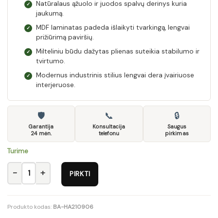
Natūralaus ąžuolo ir juodos spalvų derinys kuria
✓
jaukumą.
MDF laminatas padeda išlaikyti tvarkingą, lengvai
✓
prižiūrimą paviršių.
Milteliniu būdu dažytas plienas suteikia stabilumo ir
✓
tvirtumo.
Modernus industrinis stilius lengvai dera įvairiuose
✓
interjeruose.
🛡
📞
🔒
Garantija
Konsultacija
Saugus
24 mėn.
telefonu
pirkimas
Turime
produkto kiekis: Kavos staliukas BROKLYN c.Stalinis natūralus ą
PIRKTI
Produkto kodas:
BA-HA210906