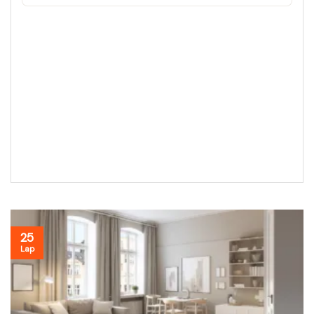
25
Lap