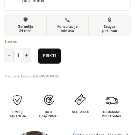
patalpoms.
🛡
📞
🔒
Garantija
Konsultacija
Saugus
24 mėn.
telefonu
pirkimas
Turime
produkto kiekis: AROSA/2-TX012-1-EKWADOR_2417_BLACK
PIRKTI
Produkto kodas:
BA-RW104970
3 METŲ
30 D.
NUOLAIDOS
NEMOKAMS
GARANTIJA
GRĄŽINIMAS
PRISTATYMAS