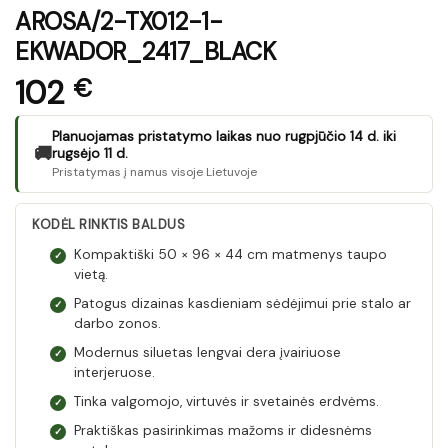
AROSA/2-TX012-1-
EKWADOR_2417_BLACK
102
€
Planuojamas pristatymo laikas nuo rugpjūčio 14 d. iki
🚚
rugsėjo 11 d.
Pristatymas į namus visoje Lietuvoje
KODĖL RINKTIS BALDUS
Kompaktiški 50 × 96 × 44 cm matmenys taupo
✓
vietą.
Patogus dizainas kasdieniam sėdėjimui prie stalo ar
✓
darbo zonos.
Modernus siluetas lengvai dera įvairiuose
✓
interjeruose.
Tinka valgomojo, virtuvės ir svetainės erdvėms.
✓
Praktiškas pasirinkimas mažoms ir didesnėms
✓