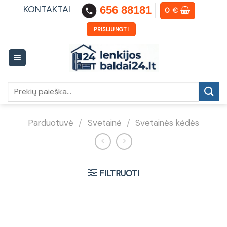
Skip
KONTAKTAI
656 88181
0
€
to
content
PRISIJUNGTI
Ieškoti:
Parduotuvė
/
Svetainė
/
Svetainės kėdės
FILTRUOTI