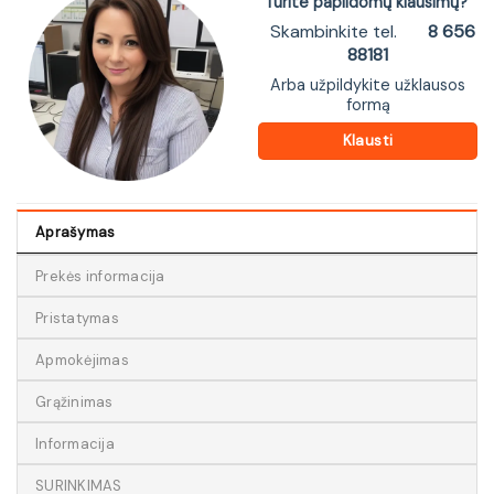
Turite papildomų klausimų?
Skambinkite tel.
8 656
88181
Arba užpildykite užklausos
formą
Klausti
Aprašymas
Prekės informacija
Pristatymas
Apmokėjimas
Grąžinimas
Informacija
SURINKIMAS