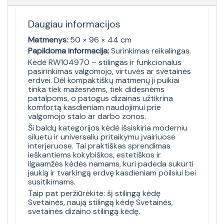
Daugiau informacijos
Matmenys:
50 × 96 × 44 cm
Papildoma informacija:
Surinkimas reikalingas.
Kėdė RW104970 – stilingas ir funkcionalus
pasirinkimas valgomojo, virtuvės ar svetainės
erdvei. Dėl kompaktiškų matmenų ji puikiai
tinka tiek mažesnėms, tiek didesnėms
patalpoms, o patogus dizainas užtikrina
komfortą kasdieniam naudojimui prie
valgomojo stalo ar darbo zonos.
Ši baldų kategorijos kėdė išsiskiria moderniu
siluetu ir universaliu pritaikymu įvairiuose
interjeruose. Tai praktiškas sprendimas
ieškantiems kokybiškos, estetiškos ir
ilgaamžės kėdės namams, kuri padeda sukurti
jaukią ir tvarkingą erdvę kasdieniam poilsiui bei
susitikimams.
Taip pat peržiūrėkite:
šį stilingą kėdę
Svetainės
,
naują stilingą kėdę Svetainės
,
svetainės dizaino stilingą kėdę
.