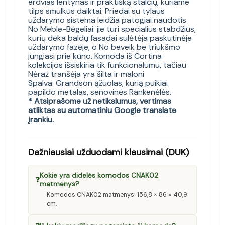
erdvias lentynas ir praktišką stalčių, kuriame
tilps smulkūs daiktai. Priedai su tylaus
uždarymo sistema leidžia patogiai naudotis
No Meble-Bėgeliai: jie turi specialius stabdžius,
kurių dėka baldų fasadai sulėtėja paskutinėje
uždarymo fazėje, o No beveik be triukšmo
jungiasi prie kūno. Komoda iš Cortina
kolekcijos išsiskiria tik funkcionalumu, tačiau
Nėraż tranšėja yra šilta ir maloni
Spalva: Grandson ąžuolas, kurią puikiai
papildo metalas, senovinės Rankenėlės.
* Atsiprašome už netikslumus, vertimas
atliktas su automatiniu Google translate
įrankiu.
Dažniausiai užduodami klausimai (DUK)
Kokie yra didelės komodos CNAK02
❓
matmenys?
Komodos CNAK02 matmenys: 156,8 × 86 × 40,9
cm.