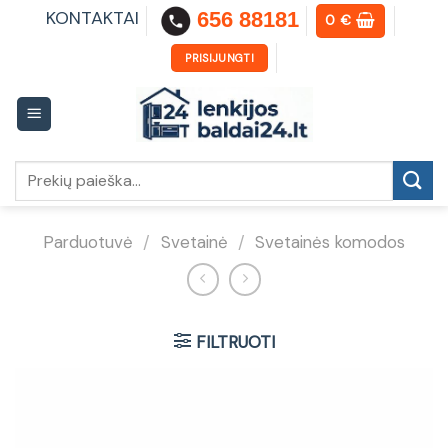
Skip
KONTAKTAI
656 88181
0
€
to
content
PRISIJUNGTI
Ieškoti:
Parduotuvė
/
Svetainė
/
Svetainės komodos
FILTRUOTI