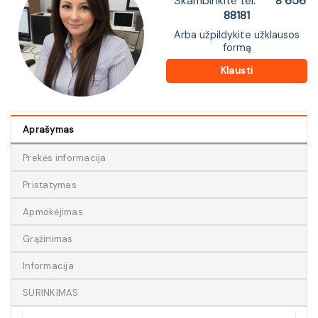
Skambinkite tel.
8 656
88181
Arba užpildykite užklausos
formą
Klausti
Aprašymas
Prekės informacija
Pristatymas
Apmokėjimas
Grąžinimas
Informacija
SURINKIMAS