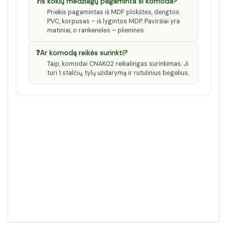
❓
Iš kokių medžiagų pagaminta ši komoda?
Priekis pagamintas iš MDF plokštės, dengtos
PVC, korpusas – iš lygintos MDP. Paviršiai yra
matiniai, o rankenėlės – plieninės.
❓
Ar komodą reikės surinkti?
Taip, komodai CNAK02 reikalingas surinkimas. Ji
turi 1 stalčių, tylų uždarymą ir rutulinius bėgelius.