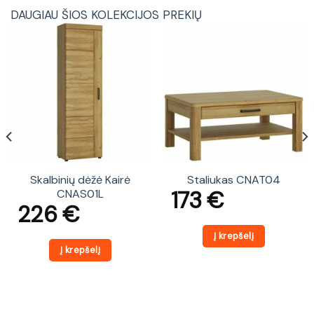
DAUGIAU ŠIOS KOLEKCIJOS PREKIŲ
Skalbinių dėžė Kairė
Staliukas CNAT04
173
€
CNAS01L
226
€
Į krepšelį
Į krepšelį