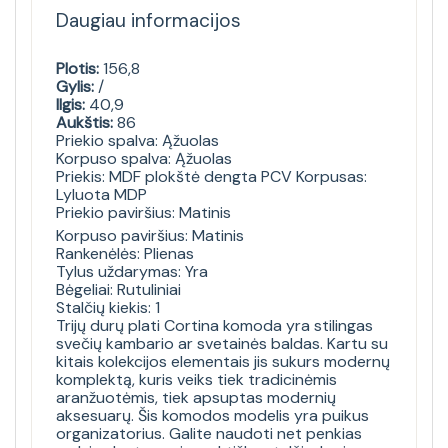
Daugiau informacijos
Plotis:
156,8
Gylis:
/
Ilgis:
40,9
Aukštis:
86
Priekio spalva: Ąžuolas
Korpuso spalva: Ąžuolas
Priekis: MDF plokštė dengta PCV Korpusas:
Lyluota MDP
Priekio paviršius: Matinis
Korpuso paviršius: Matinis
Rankenėlės: Plienas
Tylus uždarymas: Yra
Bėgeliai: Rutuliniai
Stalčių kiekis: 1
Trijų durų plati Cortina komoda yra stilingas
svečių kambario ar svetainės baldas. Kartu su
kitais kolekcijos elementais jis sukurs modernų
komplektą, kuris veiks tiek tradicinėmis
aranžuotėmis, tiek apsuptas modernių
aksesuarų. Šis komodos modelis yra puikus
organizatorius. Galite naudoti net penkias