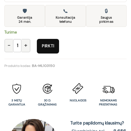
🛡
📞
🔒
Garantija
Konsultacija
Saugus
24 mėn.
telefonu
pirkimas
Turime
produkto kiekis: Didelė Komoda CNAK02
PIRKTI
Produkto kodas:
BA-ML103150
3 METŲ
30 D.
NUOLAIDOS
NEMOKAMS
GARANTIJA
GRĄŽINIMAS
PRISTATYMAS
Turite papildomų klausimų?