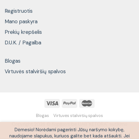
Registruotis
Mano paskyra
Prekių krepšelis
D.U.K. / Pagalba
Blogas
Virtuvės stalviršių spalvos
Blogas
Virtuvės stalviršių spalvos
Copyright 2026 © Kopijuoti be UAB''KETORA'' sutikimo
Dėmesio! Norėdami pagerinti Jūsų naršymo kokybę,
draudžiama
naudojame slapukus, kuriuos galite bet kada atšaukti. Jei