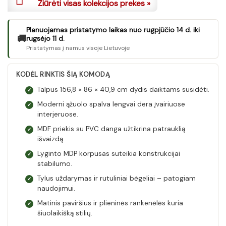
Žiūrėti visas kolekcijos prekes »
Planuojamas pristatymo laikas nuo rugpjūčio 14 d. iki
🚚
rugsėjo 11 d.
Pristatymas į namus visoje Lietuvoje
KODĖL RINKTIS ŠIĄ KOMODĄ
Talpus 156,8 × 86 × 40,9 cm dydis daiktams susidėti.
✓
Moderni ąžuolo spalva lengvai dera įvairiuose
✓
interjeruose.
MDF priekis su PVC danga užtikrina patrauklią
✓
išvaizdą.
Lyginto MDP korpusas suteikia konstrukcijai
✓
stabilumo.
Tylus uždarymas ir rutuliniai bėgeliai – patogiam
✓
naudojimui.
Matinis paviršius ir plieninės rankenėlės kuria
✓
šiuolaikišką stilių.