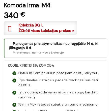
Komoda Irma IM4
340
€
Kolekcija BG 1.
Žiūrėti visas kolekcijos prekes »
Planuojamas pristatymo laikas nuo rugpjūčio 14 d. iki
🚚
rugsėjo 11 d.
Pristatymas į namus visoje Lietuvoje
KODĖL RINKTIS ŠIĄ KOMODĄ
Platus 152 cm paviršius patogiam daiktų laikymui.
✓
Trys durelės ir stalčius padeda tvarkingai susidėti
✓
daiktus.
Tylus durelių uždarymas užtikrina patogų kasdienį
✓
naudojimą.
18 mm MDF fasadas suteikia tvirtumo ir solidumo.
✓