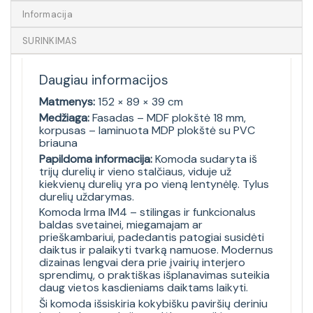
Informacija
SURINKIMAS
Daugiau informacijos
Matmenys:
152 × 89 × 39 cm
Medžiaga:
Fasadas – MDF plokštė 18 mm,
korpusas – laminuota MDP plokštė su PVC
briauna
Papildoma informacija:
Komoda sudaryta iš
trijų durelių ir vieno stalčiaus, viduje už
kiekvienų durelių yra po vieną lentynėlę. Tylus
durelių uždarymas.
Komoda Irma IM4 – stilingas ir funkcionalus
baldas svetainei, miegamajam ar
prieškambariui, padedantis patogiai susidėti
daiktus ir palaikyti tvarką namuose. Modernus
dizainas lengvai dera prie įvairių interjero
sprendimų, o praktiškas išplanavimas suteikia
daug vietos kasdieniams daiktams laikyti.
Ši komoda išsiskiria kokybišku paviršių deriniu