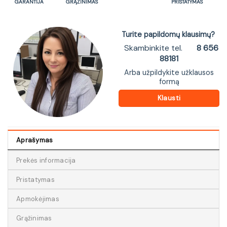
GARANTIJA
GRĄŽINIMAS
PRISTATYMAS
Turite papildomų klausimų?
Skambinkite tel.
8 656
88181
Arba užpildykite užklausos
formą
Klausti
Aprašymas
Prekės informacija
Pristatymas
Apmokėjimas
Grąžinimas