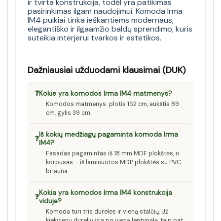
ir tvirta konstrukcija, todėl yra patikimas
pasirinkimas ilgam naudojimui. Komoda Irma
IM4 puikiai tinka ieškantiems modernaus,
elegantiško ir ilgaamžio baldų sprendimo, kuris
suteikia interjerui tvarkos ir estetikos.
Dažniausiai užduodami klausimai (DUK)
❓
Kokie yra komodos Irma IM4 matmenys?
Komodos matmenys: plotis 152 cm, aukštis 89
cm, gylis 39 cm.
Iš kokių medžiagų pagaminta komoda Irma
❓
IM4?
Fasadas pagamintas iš 18 mm MDF plokštės, o
korpusas – iš laminuotos MDP plokštės su PVC
briauna.
Kokia yra komodos Irma IM4 konstrukcija
❓
viduje?
Komoda turi tris dureles ir vieną stalčių. Už
kiekvienų durelių yra po vieną lentynėlę, taip pat