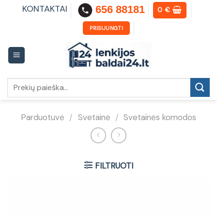
Skip
KONTAKTAI
656 88181
0
€
to
content
PRISIJUNGTI
Ieškoti:
Parduotuvė
/
Svetainė
/
Svetainės komodos
FILTRUOTI