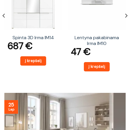
Spinta 3D Irma IM14
Lentyna pakabinama
687
€
Irma IM10
47
€
Į krepšelį
Į krepšelį
25
Lap