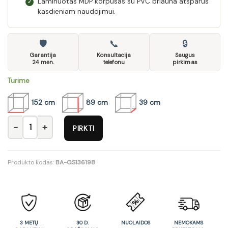
Laminuotas MDP korpusas su PVC briauna atsparus
✓
kasdieniam naudojimui.
🛡
📞
🔒
Garantija
Konsultacija
Saugus
24 mėn.
telefonu
pirkimas
Turime
152 cm
89 cm
39 cm
produkto kiekis: Komoda Irma IM4
PIRKTI
Produkto kodas:
BA-GS136198
3 METŲ
30 D.
NUOLAIDOS
NEMOKAMS