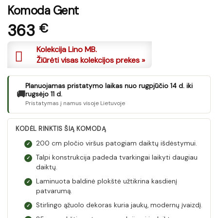
Komoda Gent
363
€
Kolekcija Lino MB.
Žiūrėti visas kolekcijos prekes »
Planuojamas pristatymo laikas nuo rugpjūčio 14 d. iki
🚚
rugsėjo 11 d.
Pristatymas į namus visoje Lietuvoje
KODĖL RINKTIS ŠIĄ KOMODĄ
200 cm pločio viršus patogiam daiktų išdėstymui.
✓
Talpi konstrukcija padeda tvarkingai laikyti daugiau
✓
daiktų.
Laminuota baldinė plokštė užtikrina kasdienį
✓
patvarumą.
Stirlingo ąžuolo dekoras kuria jaukų, modernų įvaizdį.
✓