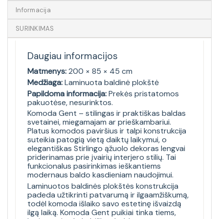
Informacija
SURINKIMAS
Daugiau informacijos
Matmenys:
200 × 85 × 45 cm
Medžiaga:
Laminuota baldinė plokštė
Papildoma informacija:
Prekės pristatomos
pakuotėse, nesurinktos.
Komoda Gent – stilingas ir praktiškas baldas
svetainei, miegamajam ar prieškambariui.
Platus komodos paviršius ir talpi konstrukcija
suteikia patogią vietą daiktų laikymui, o
elegantiškas Stirlingo ąžuolo dekoras lengvai
priderinamas prie įvairių interjero stilių. Tai
funkcionalus pasirinkimas ieškantiems
modernaus baldo kasdieniam naudojimui.
Laminuotos baldinės plokštės konstrukcija
padeda užtikrinti patvarumą ir ilgaamžiškumą,
todėl komoda išlaiko savo estetinę išvaizdą
ilgą laiką. Komoda Gent puikiai tinka tiems,