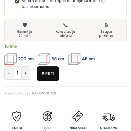
85 cm aukštis patogus naudojimui ir daiktų
✓
pasiekiamumui.
🛡
📞
🔒
Garantija
Konsultacija
Saugus
24 mėn.
telefonu
pirkimas
Turime
200 cm
85 cm
45 cm
produkto kiekis: Komoda Gent
PIRKTI
Produkto kodas:
BA-RW100129
3 METŲ
30 D.
NUOLAIDOS
NEMOKAMS