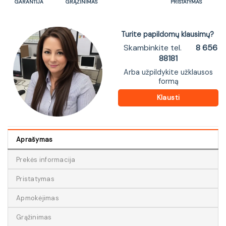
GARANTIJA
GRĄŽINIMAS
PRISTATYMAS
Turite papildomų klausimų?
Skambinkite tel.
8 656
88181
Arba užpildykite užklausos
formą
Klausti
Aprašymas
Prekės informacija
Pristatymas
Apmokėjimas
Grąžinimas