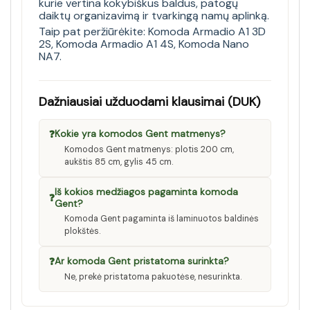
kurie vertina kokybiškus baldus, patogų
daiktų organizavimą ir tvarkingą namų aplinką.
Taip pat peržiūrėkite:
Komoda Armadio A1 3D
2S
,
Komoda Armadio A1 4S
,
Komoda Nano
NA7
.
Dažniausiai užduodami klausimai (DUK)
❓
Kokie yra komodos Gent matmenys?
Komodos Gent matmenys: plotis 200 cm,
aukštis 85 cm, gylis 45 cm.
Iš kokios medžiagos pagaminta komoda
❓
Gent?
Komoda Gent pagaminta iš laminuotos baldinės
plokštės.
❓
Ar komoda Gent pristatoma surinkta?
Ne, prekė pristatoma pakuotėse, nesurinkta.