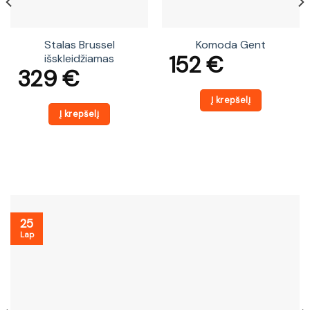
Stalas Brussel
Komoda Gent
152
€
išskleidžiamas
329
€
Į krepšelį
Į krepšelį
25
Lap