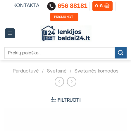
Skip
KONTAKTAI
656 88181
0
€
to
content
PRISIJUNGTI
Ieškoti:
Parduotuvė
/
Svetainė
/
Svetainės komodos
FILTRUOTI