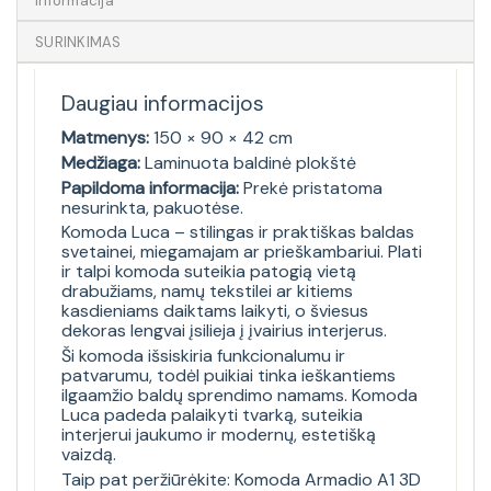
Informacija
SURINKIMAS
Daugiau informacijos
Matmenys:
150 × 90 × 42 cm
Medžiaga:
Laminuota baldinė plokštė
Papildoma informacija:
Prekė pristatoma
nesurinkta, pakuotėse.
Komoda Luca – stilingas ir praktiškas baldas
svetainei, miegamajam ar prieškambariui. Plati
ir talpi komoda suteikia patogią vietą
drabužiams, namų tekstilei ar kitiems
kasdieniams daiktams laikyti, o šviesus
dekoras lengvai įsilieja į įvairius interjerus.
Ši komoda išsiskiria funkcionalumu ir
patvarumu, todėl puikiai tinka ieškantiems
ilgaamžio baldų sprendimo namams. Komoda
Luca padeda palaikyti tvarką, suteikia
interjerui jaukumo ir modernų, estetišką
vaizdą.
Taip pat peržiūrėkite:
Komoda Armadio A1 3D