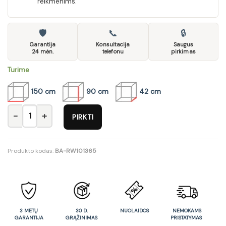
reikmenims.
🛡
📞
🔒
Garantija
Konsultacija
Saugus
24 mėn.
telefonu
pirkimas
Turime
150 cm
90 cm
42 cm
produkto kiekis: Komoda Luca
PIRKTI
Produkto kodas:
BA-RW101365
3 METŲ
30 D.
NUOLAIDOS
NEMOKAMS
GARANTIJA
GRĄŽINIMAS
PRISTATYMAS