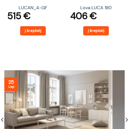
LUCAN_4-GF
Lova LUCA 180
515
€
406
€
Į krepšelį
Į krepšelį
25
Lap