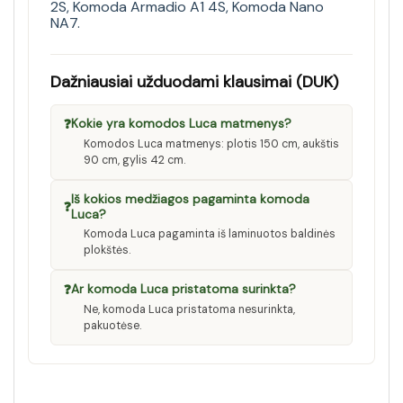
2S
,
Komoda Armadio A1 4S
,
Komoda Nano
NA7
.
Dažniausiai užduodami klausimai (DUK)
❓
Kokie yra komodos Luca matmenys?
Komodos Luca matmenys: plotis 150 cm, aukštis
90 cm, gylis 42 cm.
Iš kokios medžiagos pagaminta komoda
❓
Luca?
Komoda Luca pagaminta iš laminuotos baldinės
plokštės.
❓
Ar komoda Luca pristatoma surinkta?
Ne, komoda Luca pristatoma nesurinkta,
pakuotėse.