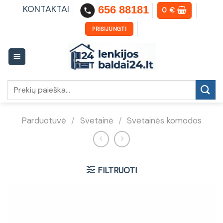
Skip
KONTAKTAI
656 88181
0
€
to
content
PRISIJUNGTI
Ieškoti:
Parduotuvė
/
Svetainė
/
Svetainės komodos
FILTRUOTI