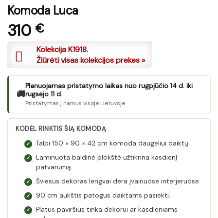
Komoda Luca
310
€
Kolekcija K1918.
Žiūrėti visas kolekcijos prekes »
Planuojamas pristatymo laikas nuo rugpjūčio 14 d. iki
🚚
rugsėjo 11 d.
Pristatymas į namus visoje Lietuvoje
KODĖL RINKTIS ŠIĄ KOMODĄ
Talpi 150 × 90 × 42 cm komoda daugeliui daiktų.
✓
Laminuota baldinė plokštė užtikrina kasdienį
✓
patvarumą.
Šviesus dekoras lengvai dera įvairiuose interjeruose.
✓
90 cm aukštis patogus daiktams pasiekti.
✓
Platus paviršius tinka dekorui ar kasdieniams
✓