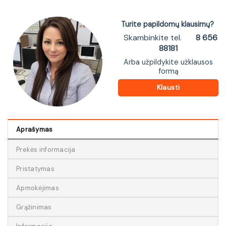
Turite papildomų klausimų?
Skambinkite tel.
8 656
88181
Arba užpildykite užklausos
formą
Klausti
Aprašymas
Prekės informacija
Pristatymas
Apmokėjimas
Grąžinimas