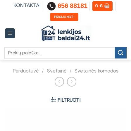
Skip
KONTAKTAI
656 88181
0
€
to
content
PRISIJUNGTI
Ieškoti:
Parduotuvė
/
Svetainė
/
Svetainės komodos
FILTRUOTI