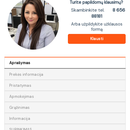
Turite papildomų klausimų?
Skambinkite tel.
8 656
88181
Arba užpildykite užklausos
formą
Klausti
Aprašymas
Prekės informacija
Pristatymas
Apmokėjimas
Grąžinimas
Informacija
SURINKIMAS