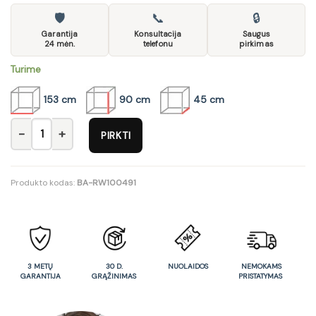
🛡
📞
🔒
Garantija
Konsultacija
Saugus
24 mėn.
telefonu
pirkimas
Turime
153 cm
90 cm
45 cm
produkto kiekis: Komoda Kent
PIRKTI
Produkto kodas:
BA-RW100491
3 METŲ
30 D.
NUOLAIDOS
NEMOKAMS
GARANTIJA
GRĄŽINIMAS
PRISTATYMAS