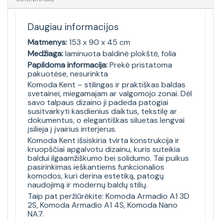
Daugiau informacijos
Matmenys:
153 x 90 x 45 cm
Medžiaga:
laminuota baldinė plokštė, folia
Papildoma informacija:
Prekė pristatoma
pakuotėse, nesurinkta
Komoda Kent – stilingas ir praktiškas baldas
svetainei, miegamajam ar valgomojo zonai. Dėl
savo talpaus dizaino ji padeda patogiai
susitvarkyti kasdienius daiktus, tekstilę ar
dokumentus, o elegantiškas siluetas lengvai
įsilieja į įvairius interjerus.
Komoda Kent išsiskiria tvirta konstrukcija ir
kruopščiai apgalvotu dizainu, kuris suteikia
baldui ilgaamžiškumo bei solidumo. Tai puikus
pasirinkimas ieškantiems funkcionalios
komodos, kuri derina estetiką, patogų
naudojimą ir modernų baldų stilių.
Taip pat peržiūrėkite:
Komoda Armadio A1 3D
2S
,
Komoda Armadio A1 4S
,
Komoda Nano
NA7
.