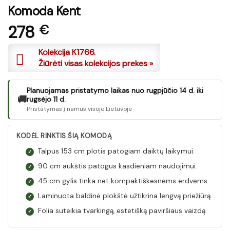
Komoda Kent
278
€
Kolekcija K1766.
Žiūrėti visas kolekcijos prekes »
Planuojamas pristatymo laikas nuo rugpjūčio 14 d. iki
🚚
rugsėjo 11 d.
Pristatymas į namus visoje Lietuvoje
KODĖL RINKTIS ŠIĄ KOMODĄ
Talpus 153 cm plotis patogiam daiktų laikymui.
✓
90 cm aukštis patogus kasdieniam naudojimui.
✓
45 cm gylis tinka net kompaktiškesnėms erdvėms.
✓
Laminuota baldinė plokštė užtikrina lengvą priežiūrą.
✓
Folia suteikia tvarkingą, estetišką paviršiaus vaizdą.
✓