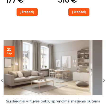
177
€
516
€
Į krepšelį
Į krepšelį
25
Lap
Šiuolaikiniai virtuvės baldų sprendimai mažiems butams