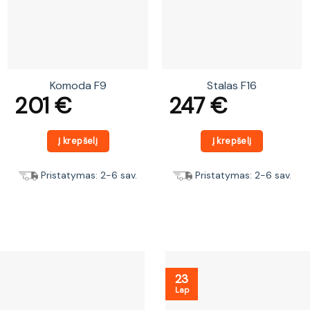
Komoda F9
Stalas F16
201
€
247
€
Į krepšelį
Į krepšelį
Pristatymas: 2-6 sav.
Pristatymas: 2-6 sav.
23
Lap