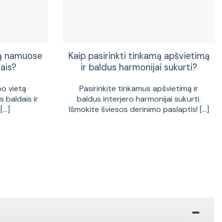
tą namuose
Kaip pasirinkti tinkamą apšvietimą
ais?
ir baldus harmonijai sukurti?
bo vietą
Pasirinkite tinkamus apšvietimą ir
 baldais ir
baldus interjero harmonijai sukurti.
...]
Išmokite šviesos derinimo paslaptis! [...]