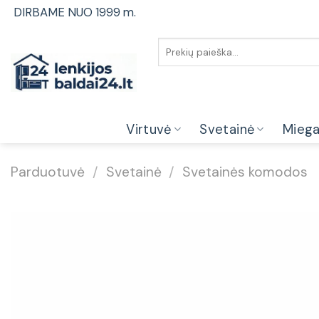
Skip
DIRBAME NUO 1999 m.
to
content
Ieškoti:
Virtuvė
Svetainė
Mieg
Parduotuvė
/
Svetainė
/
Svetainės komodos