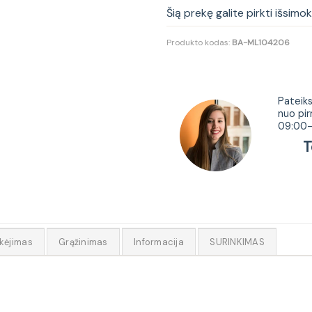
Šią prekę galite pirkti išsimo
Produkto kodas:
BA-ML104206
Tur
Pateiks
nuo pir
09:00-
Tel.
kėjimas
Grąžinimas
Informacija
SURINKIMAS