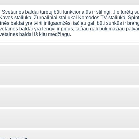
 Svetainės baldai turėtų būti funkcionalūs ir stilingi. Jie turėtų s
 Kavos staliukai Žurnaliniai staliukai Komodos TV staliukai Spi
ės baldai yra tvirti ir ilgaamžės, tačiau gali būti sunkūs ir bran
vetainės baldai yra lengvi ir pigūs, tačiau gali būti mažiau patva
svetainės baldai iš kitų medžiagų.