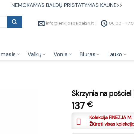
NEMOKAMAS BALDŲ PRISTATYMAS KAUNE>>
info@lenkijosbaldai24.lt
08:00 - 17:
amasis
Vaikų
Vonia
Biuras
Lauko
Skrzynia na pościel
137
€
Kolekcija FINEZJA M.
Žiūrėti visas kolekcij