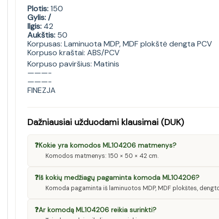
Plotis:
150
Gylis: /
Ilgis:
42
Aukštis:
50
Korpusas: Laminuota MDP, MDF plokštė dengta PCV
Korpuso kraštai: ABS/PCV
Korpuso paviršius: Matinis
———-
———-
FINEZJA
Dažniausiai užduodami klausimai (DUK)
❓
Kokie yra komodos ML104206 matmenys?
Komodos matmenys: 150 × 50 × 42 cm.
❓
Iš kokių medžiagų pagaminta komoda ML104206?
Komoda pagaminta iš laminuotos MDP, MDF plokštės, dengtos
❓
Ar komodą ML104206 reikia surinkti?