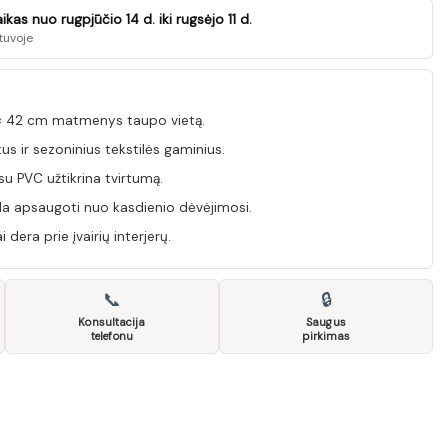
as nuo rugpjūčio 14 d. iki rugsėjo 11 d.
tuvoje
× 42 cm matmenys taupo vietą.
us ir sezoninius tekstilės gaminius.
u PVC užtikrina tvirtumą.
a apsaugoti nuo kasdienio dėvėjimosi.
 dera prie įvairių interjerų.
📞
🔒
Konsultacija
Saugus
telefonu
pirkimas
ściel F19