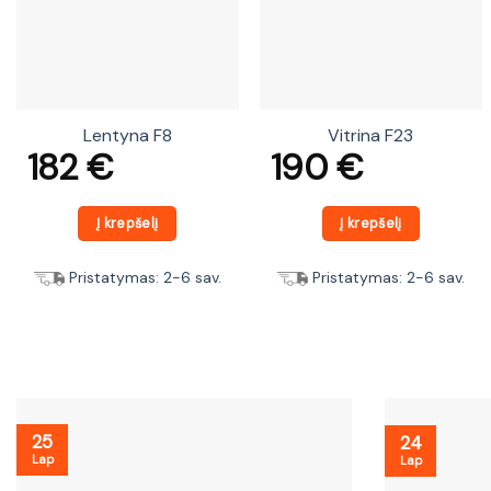
Lentyna F8
Vitrina F23
182
€
190
€
Į krepšelį
Į krepšelį
Pristatymas: 2-6 sav.
Pristatymas: 2-6 sav.
25
24
Lap
Lap