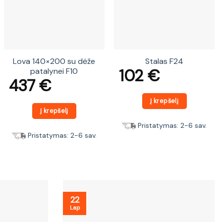
Lova 140×200 su dėže
Stalas F24
102
€
patalynei F10
437
€
Į krepšelį
Į krepšelį
Pristatymas: 2-6 sav.
Pristatymas: 2-6 sav.
22
Lap