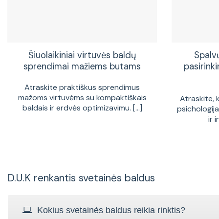
Šiuolaikiniai virtuvės baldų
Spalv
sprendimai mažiems butams
pasirinki
Atraskite praktiškus sprendimus
mažoms virtuvėms su kompaktiškais
Atraskite, 
baldais ir erdvės optimizavimu. [...]
psichologij
ir 
D.U.K renkantis svetainės baldus
Kokius svetainės baldus reikia rinktis?