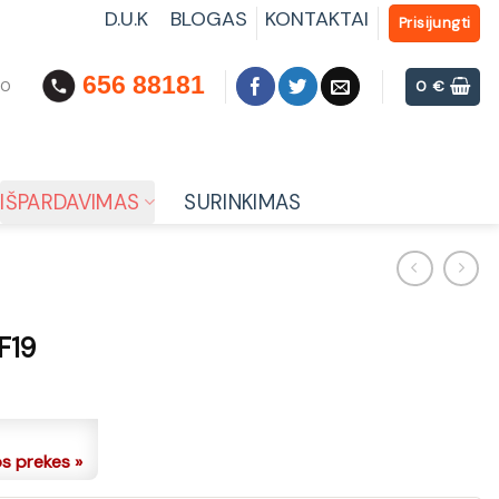
D.U.K
BLOGAS
KONTAKTAI
Prisijungti
656 88181
00
0
€
IŠPARDAVIMAS
SURINKIMAS
 F19
os prekes »