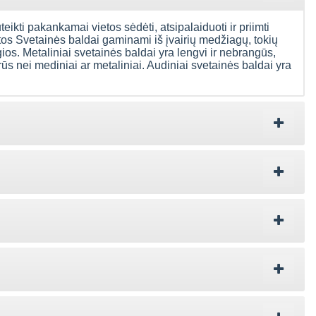
uteikti pakankamai vietos sėdėti, atsipalaiduoti ir priimti
ntos Svetainės baldai gaminami iš įvairių medžiagų, tokių
gios. Metaliniai svetainės baldai yra lengvi ir nebrangūs,
rūs nei mediniai ar metaliniai. Audiniai svetainės baldai yra