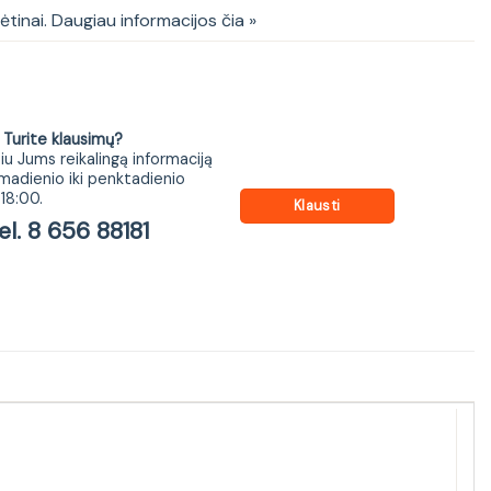
kėtinai. Daugiau informacijos čia »
ite klausimų?
iu Jums reikalingą informaciją
madienio iki penktadienio
18:00.
Klausti
 8 656 88181