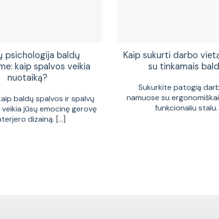
ų psichologija baldų
Kaip sukurti darbo vie
me: kaip spalvos veikia
su tinkamais bald
nuotaiką?
Sukurkite patogią dar
namuose su ergonomiškais
kaip baldų spalvos ir spalvų
funkcionaliu stalu. [
a veikia jūsų emocinę gerovę
interjero dizainą. [...]