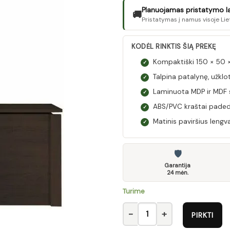
Planuojamas pristatymo laik
🚚
Pristatymas į namus visoje Lie
KODĖL RINKTIS ŠIĄ PREKĘ
Kompaktiški 150 × 50 
✓
Talpina patalynę, užklot
✓
Laminuota MDP ir MDF s
✓
ABS/PVC kraštai paded
✓
Matinis paviršius lengvai
✓
🛡
Garantija
24 mėn.
Turime
produkto kiekis: Skrzynia na po
PIRKTI