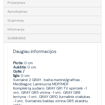
Pristatymas
Apmokėjimas
Grąžinimas
Informacija
SURINKIMAS
Daugiau informacijos
Plotis:
0 cm
Aukštis:
0 cm
Gylis: /
Ilgis:
0 cm
Svetainė 2 GRAY . balta matinė/grafitas .
Medžiagos: Laminuota MDP/MDF.
Komplektą sudaro: GRAY GR1 TV spintelė -1
vnt.. GRAY GR5 vitrina -1 vnt.. GRAY GR8
lentyna -1 vnt.. GRAY GR10 žurnalinis staliukas
-1 vnt.. Svetainės baldas vitrina GR5 skaidriu