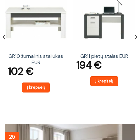
GR10 žurnalinis staliukas
GR11 pietų stalas EUR
194
€
EUR
102
€
Į krepšelį
Į krepšelį
25