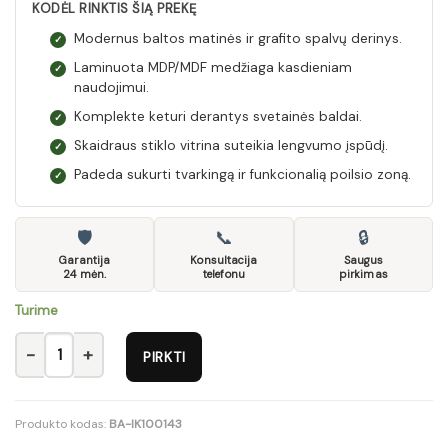
KODĖL RINKTIS ŠIĄ PREKĘ
Modernus baltos matinės ir grafito spalvų derinys.
✓
Laminuota MDP/MDF medžiaga kasdieniam
✓
naudojimui.
Komplekte keturi derantys svetainės baldai.
✓
Skaidraus stiklo vitrina suteikia lengvumo įspūdį.
✓
Padeda sukurti tvarkingą ir funkcionalią poilsio zoną.
✓
🛡
📞
🔒
Garantija
Konsultacija
Saugus
24 mėn.
telefonu
pirkimas
Turime
produkto kiekis: Svetainė 2
PIRKTI
Produkto kodas:
BA-IK100143