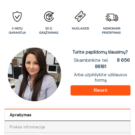
3 METŲ
30 D.
NUOLAIDOS
NEMOKAMS
GARANTIJA
GRĄŽINIMAS
PRISTATYMAS
Turite papildomų klausimų?
Skambinkite tel.
8 656
88181
Arba užpildykite užklausos
formą
Klausti
Aprašymas
Prekės informacija