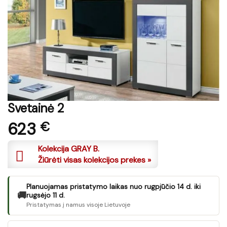
Svetainė 2
623
€
Kolekcija GRAY B.
Žiūrėti visas kolekcijos prekes »
Planuojamas pristatymo laikas nuo rugpjūčio 14 d. iki
🚚
rugsėjo 11 d.
Pristatymas į namus visoje Lietuvoje