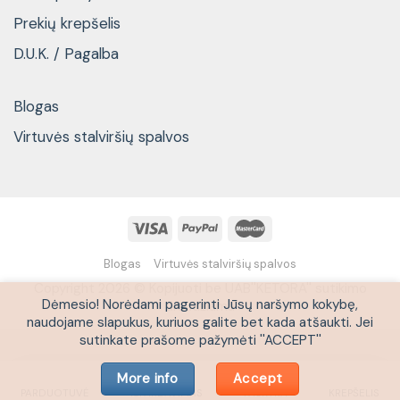
Prekių krepšelis
D.U.K. / Pagalba
Blogas
Virtuvės stalviršių spalvos
Blogas
Virtuvės stalviršių spalvos
Copyright 2026 © Kopijuoti be UAB''KETORA'' sutikimo
Dėmesio! Norėdami pagerinti Jūsų naršymo kokybę,
draudžiama
naudojame slapukus, kuriuos galite bet kada atšaukti. Jei
sutinkate prašome pažymėti ''ACCEPT''
More info
Accept
PARDUOTUVĖ
IŠPARDAVIMAS
PASKYRA
KREPŠELIS