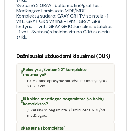
stiklu
Svetainė 2 GRAY . balta matinė/grafitas .
Medžiagos: Laminuota MDP/MDF.
Komplektą sudaro: GRAY GR1 TV spintelė -1
vnt.. GRAY GR5 vitrina -1 vnt.. GRAY GR8
lentyna -1 vnt.. GRAY GR10 žurnalinis staliukas
-1 vnt.. Svetainės baldas vitrina GR5 skaidriu
stiklu
Dažniausiai užduodami klausimai (DUK)
Kokie yra „Svetainė 2“ komplekto
❓
matmenys?
Pateiktame aprašyme nurodyti matmenys yra 0
× 0 × 0 cm.
Iš kokios medžiagos pagamintas šis baldų
❓
komplektas?
„Svetainė 2“ pagaminta iš laminuotos MDP/MDF
medžiagos.
❓
Kas įeina į komplektą?