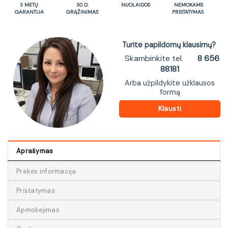
3 METŲ
30 D.
NUOLAIDOS
NEMOKAMS
GARANTIJA
GRĄŽINIMAS
PRISTATYMAS
Turite papildomų klausimų?
Skambinkite tel.
8 656
88181
Arba užpildykite užklausos
formą
Klausti
Aprašymas
Prekės informacija
Pristatymas
Apmokėjimas