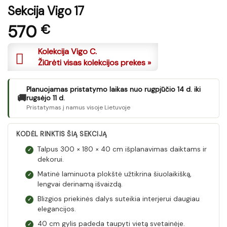
Sekcija Vigo 17
570
€
Kolekcija Vigo C.
Žiūrėti visas kolekcijos prekes »
Planuojamas pristatymo laikas nuo rugpjūčio 14 d. iki
🚚
rugsėjo 11 d.
Pristatymas į namus visoje Lietuvoje
KODĖL RINKTIS ŠIĄ SEKCIJĄ
Talpus 300 × 180 × 40 cm išplanavimas daiktams ir
✓
dekorui.
Matinė laminuota plokštė užtikrina šiuolaikišką,
✓
lengvai derinamą išvaizdą.
Blizgios priekinės dalys suteikia interjerui daugiau
✓
elegancijos.
40 cm gylis padeda taupyti vietą svetainėje.
✓