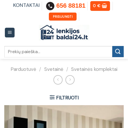
Skip
KONTAKTAI
656 88181
0
€
to
content
PRISIJUNGTI
Ieškoti:
Parduotuvė
/
Svetainė
/
Svetainės komplektai
FILTRUOTI