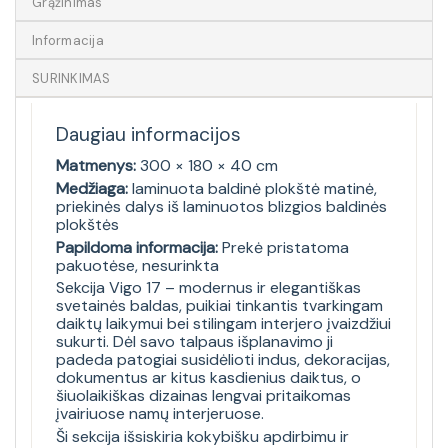
Grąžinimas
Informacija
SURINKIMAS
Daugiau informacijos
Matmenys:
300 × 180 × 40 cm
Medžiaga:
laminuota baldinė plokštė matinė,
priekinės dalys iš laminuotos blizgios baldinės
plokštės
Papildoma informacija:
Prekė pristatoma
pakuotėse, nesurinkta
Sekcija Vigo 17 – modernus ir elegantiškas
svetainės baldas, puikiai tinkantis tvarkingam
daiktų laikymui bei stilingam interjero įvaizdžiui
sukurti. Dėl savo talpaus išplanavimo ji
padeda patogiai susidėlioti indus, dekoracijas,
dokumentus ar kitus kasdienius daiktus, o
šiuolaikiškas dizainas lengvai pritaikomas
įvairiuose namų interjeruose.
Ši sekcija išsiskiria kokybišku apdirbimu ir