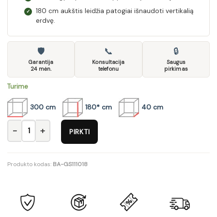
180 cm aukštis leidžia patogiai išnaudoti vertikalią
✓
erdvę.
🛡
📞
🔒
Garantija
Konsultacija
Saugus
24 mėn.
telefonu
pirkimas
Turime
300 cm
180* cm
40 cm
produkto kiekis: Sekcija Vigo 17
PIRKTI
Produkto kodas:
BA-GS111018