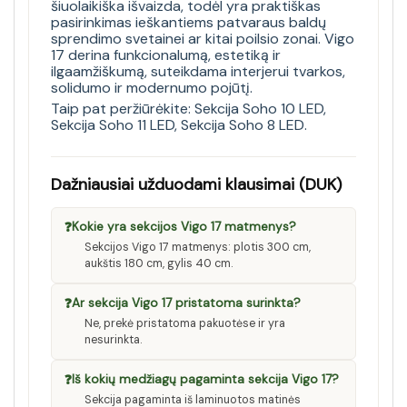
šiuolaikiška išvaizda, todėl yra praktiškas
pasirinkimas ieškantiems patvaraus baldų
sprendimo svetainei ar kitai poilsio zonai. Vigo
17 derina funkcionalumą, estetiką ir
ilgaamžiškumą, suteikdama interjerui tvarkos,
solidumo ir modernumo pojūtį.
Taip pat peržiūrėkite:
Sekcija Soho 10 LED
,
Sekcija Soho 11 LED
,
Sekcija Soho 8 LED
.
Dažniausiai užduodami klausimai (DUK)
❓
Kokie yra sekcijos Vigo 17 matmenys?
Sekcijos Vigo 17 matmenys: plotis 300 cm,
aukštis 180 cm, gylis 40 cm.
❓
Ar sekcija Vigo 17 pristatoma surinkta?
Ne, prekė pristatoma pakuotėse ir yra
nesurinkta.
❓
Iš kokių medžiagų pagaminta sekcija Vigo 17?
Sekcija pagaminta iš laminuotos matinės