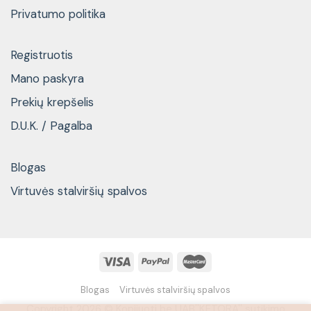
Privatumo politika
Registruotis
Mano paskyra
Prekių krepšelis
D.U.K. / Pagalba
Blogas
Virtuvės stalviršių spalvos
Blogas
Virtuvės stalviršių spalvos
Copyright 2026 © Kopijuoti be UAB''KETORA'' sutikimo