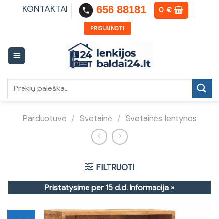
Skip
KONTAKTAI
656 88181
0
€
to
content
PRISIJUNGTI
Ieškoti:
Parduotuvė
/
Svetainė
/
Svetainės lentynos
FILTRUOTI
Pristatysime per 15 d.d.
Informacija »