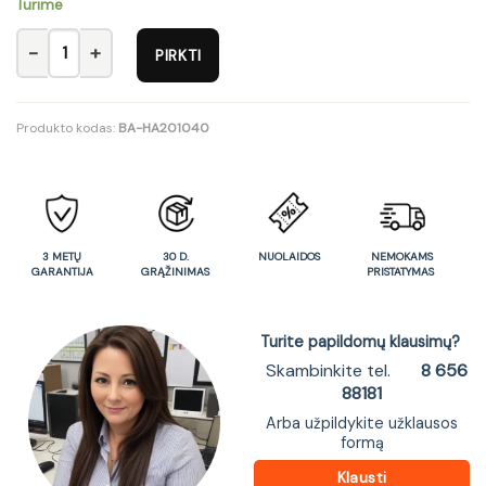
Turime
produkto kiekis: MEZO REG1 bookstand
PIRKTI
Produkto kodas:
BA-HA201040
3 METŲ
30 D.
NUOLAIDOS
NEMOKAMS
GARANTIJA
GRĄŽINIMAS
PRISTATYMAS
Turite papildomų klausimų?
Skambinkite tel.
8 656
88181
Arba užpildykite užklausos
formą
Klausti