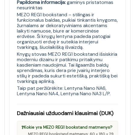
Papildoma informacija:
gaminys pristatomas
nesurinktas
MEZO REG1 bookstand – stilingas ir
funkcionalus baldas, puikiai tinkantis knygoms,
žurnalams ar dekoratyviniams akcentams
laikyti namuose, biure ar komercinėse
erdvėse. Ši knygų lentyna padeda patogiai
organizuoti erdvę ir suteikia interjerui
tvarkingą, šiuolaikišką išvaizdą.
Knygų stovas MEZO REG1 bookstand išsiskiria
moderniu dizainu ir patikimu pritaikymu
kasdieniam naudojimui. Tai ilgaamžis baldų
sprendimas, kuris dera prie įvairių interjero
stilių ir padeda sukurti estetišką, praktišką bei
tvarkingą aplinką.
Taip pat peržiūrėkite:
Lentyna Nano NA6
,
Lentyna Nano NA4
,
Lentyna Nano NA3 L/P
.
Dažniausiai užduodami klausimai (DUK)
❓
Kokie yra MEZO REG1 bookstand matmenys?
MEZO REG1 bookstand matmenys: 60 × 180 × 29