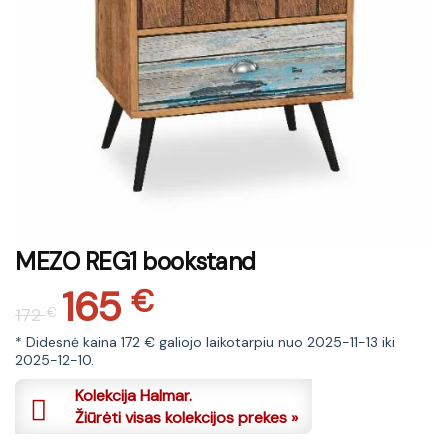
MEZO REG1 bookstand
165
Original
Current
€
172
€
price
price
was:
is:
* Didesnė kaina 172 € galiojo laikotarpiu nuo 2025-11-13 iki
2025-12-10.
172 €.
165 €.
Kolekcija Halmar.
Žiūrėti visas kolekcijos prekes »