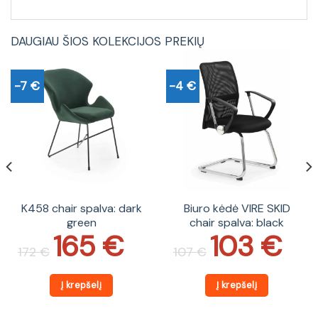
DAUGIAU ŠIOS KOLEKCIJOS PREKIŲ
-7 €
-4 €
K458 chair spalva: dark
Biuro kėdė VIRE SKID
green
chair spalva: black
165
€
103
€
Original
Current
Original
Current
price
price
price
price
172
€
107
€
was:
is:
was:
is:
172 €.
165 €.
107 €.
103 €.
Į krepšelį
Į krepšelį