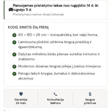
Planuojamas pristatymo laikas nuo rugpjūčio 14 d. iki
🚚
rugsėjo 11 d.
Pristatymas į namus visoje Lietuvoje
KODĖL RINKTIS ŠIĄ PREKĘ
60 × 180 × 29 cm – kompaktiška, bet talpi forma.
✓
Laminuota plokštė užtikrina lengvą priežiūrą ir
✓
ilgaamžiškumą.
Dažytas milteliniu būdu plienas suteikia tvirtumo ir
✓
stabilumo.
Modernus dizainas lengvai įsilieja į įvairius interjerus.
✓
Patogu laikyti knygas, žurnalus ir dekoratyvinius
✓
akcentus.
🛡
📞
🔒
Garantija
Konsultacija
Saugus
24 mėn.
telefonu
pirkimas