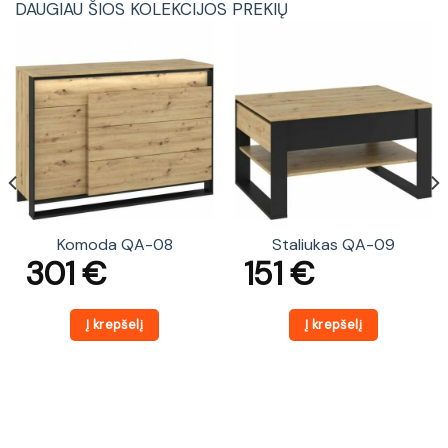
DAUGIAU ŠIOS KOLEKCIJOS PREKIŲ
Komoda QA-08
Staliukas QA-09
301
€
151
€
Į krepšelį
Į krepšelį