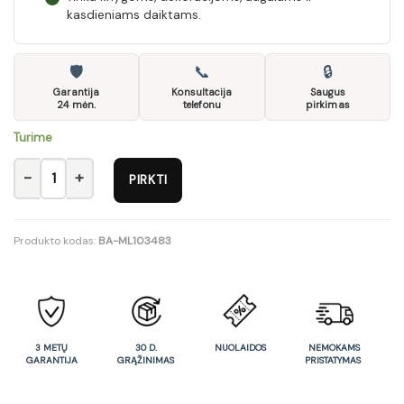
kasdieniams daiktams.
🛡
📞
🔒
Garantija
Konsultacija
Saugus
24 mėn.
telefonu
pirkimas
Turime
produkto kiekis: Lentyna 155 QA-05
PIRKTI
Produkto kodas:
BA-ML103483
3 METŲ
30 D.
NUOLAIDOS
NEMOKAMS
GARANTIJA
GRĄŽINIMAS
PRISTATYMAS