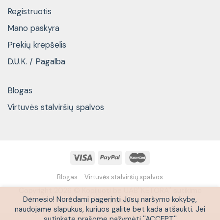
Registruotis
Mano paskyra
Prekių krepšelis
D.U.K. / Pagalba
Blogas
Virtuvės stalviršių spalvos
Blogas
Virtuvės stalviršių spalvos
Copyright 2026 © Kopijuoti be UAB''KETORA'' sutikimo
Dėmesio! Norėdami pagerinti Jūsų naršymo kokybę,
draudžiama
naudojame slapukus, kuriuos galite bet kada atšaukti. Jei
sutinkate prašome pažymėti ''ACCEPT''