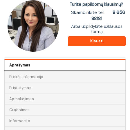
Turite papildomų klausimų?
Skambinkite tel.
8 656
88181
Arba užpildykite užklausos
formą
Klausti
Aprašymas
Prekės informacija
Pristatymas
Apmokėjimas
Grąžinimas
Informacija