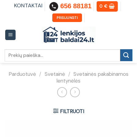
Skip
KONTAKTAI
656 88181
0
€
to
content
PRISIJUNGTI
Ieškoti:
Parduotuvė
/
Svetainė
/
Svetainės pakabinamos
lentynėlės
FILTRUOTI