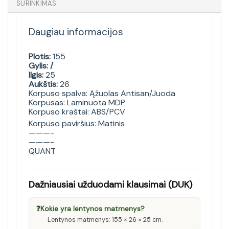
SURINKIMAS
Daugiau informacijos
Plotis:
155
Gylis: /
Ilgis:
25
Aukštis:
26
Korpuso spalva: Ąžuolas Antisan/Juoda
Korpusas: Laminuota MDP
Korpuso kraštai: ABS/PCV
Korpuso paviršius: Matinis
———-
———-
QUANT
Dažniausiai užduodami klausimai (DUK)
❓
Kokie yra lentynos matmenys?
Lentynos matmenys: 155 × 26 × 25 cm.