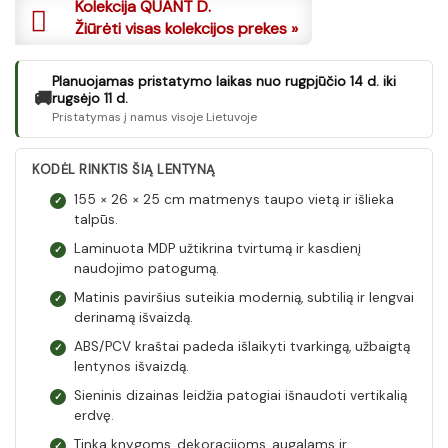
Kolekcija QUANT D.
Žiūrėti visas kolekcijos prekes »
Planuojamas pristatymo laikas nuo rugpjūčio 14 d. iki
🚚
rugsėjo 11 d.
Pristatymas į namus visoje Lietuvoje
KODĖL RINKTIS ŠIĄ LENTYNĄ
155 × 26 × 25 cm matmenys taupo vietą ir išlieka
✓
talpūs.
Laminuota MDP užtikrina tvirtumą ir kasdienį
✓
naudojimo patogumą.
Matinis paviršius suteikia modernią, subtilią ir lengvai
✓
derinamą išvaizdą.
ABS/PCV kraštai padeda išlaikyti tvarkingą, užbaigtą
✓
lentynos išvaizdą.
Sieninis dizainas leidžia patogiai išnaudoti vertikalią
✓
erdvę.
Tinka knygoms, dekoracijoms, augalams ir
✓