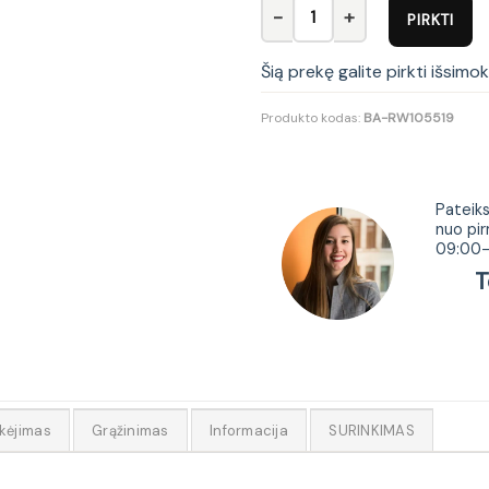
produkto kiekis: S369-SFW/1
PIRKTI
Šią prekę galite pirkti išsimo
Produkto kodas:
BA-RW105519
Tur
Pateiks
nuo pir
09:00-
Tel.
kėjimas
Grąžinimas
Informacija
SURINKIMAS