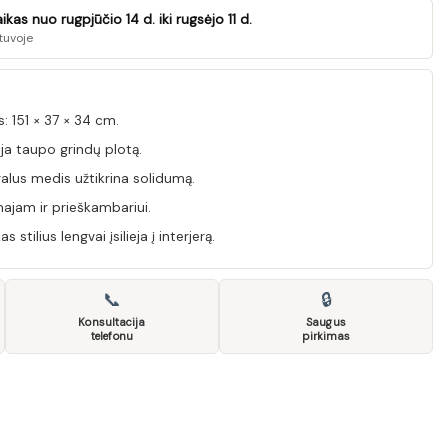
as nuo rugpjūčio 14 d. iki rugsėjo 11 d.
tuvoje
 151 × 37 × 34 cm.
a taupo grindų plotą.
ralus medis užtikrina solidumą.
majam ir prieškambariui.
tilius lengvai įsilieja į interjerą.
📞
🔒
Konsultacija
Saugus
telefonu
pirkimas