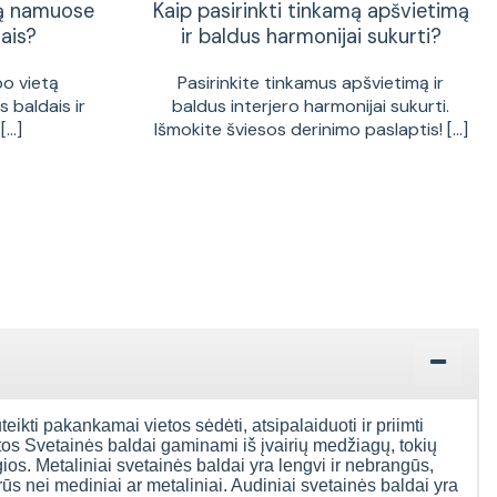
tą namuose
Kaip pasirinkti tinkamą apšvietimą
ais?
ir baldus harmonijai sukurti?
bo vietą
Pasirinkite tinkamus apšvietimą ir
 baldais ir
baldus interjero harmonijai sukurti.
...]
Išmokite šviesos derinimo paslaptis! [...]
uteikti pakankamai vietos sėdėti, atsipalaiduoti ir priimti
ntos Svetainės baldai gaminami iš įvairių medžiagų, tokių
gios. Metaliniai svetainės baldai yra lengvi ir nebrangūs,
rūs nei mediniai ar metaliniai. Audiniai svetainės baldai yra