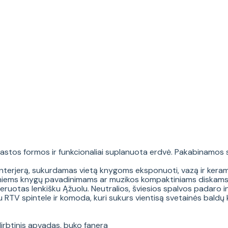
astos formos ir funkcionaliai suplanuota erdvė. Pakabinamos
terjerą, sukurdamas vietą knygoms eksponuoti, vazą ir keramin
tamiems knygų pavadinimams ar muzikos kompaktiniams diskam
ruotas lenkišku Ąžuolu. Neutralios, šviesios spalvos padaro int
TV spintele ir komoda, kuri sukurs vientisą svetainės baldų k
 dirbtinis apvadas, buko fanera