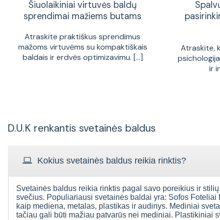
Šiuolaikiniai virtuvės baldų
Spalv
sprendimai mažiems butams
pasirinki
Atraskite praktiškus sprendimus
mažoms virtuvėms su kompaktiškais
Atraskite, 
baldais ir erdvės optimizavimu. [...]
psichologij
ir 
D.U.K renkantis svetainės baldus
Kokius svetainės baldus reikia rinktis?
Svetainės baldus reikia rinktis pagal savo poreikius ir stilių.
svečius. Populiariausi svetainės baldai yra: Sofos Foteliai
kaip mediena, metalas, plastikas ir audinys. Mediniai svetain
tačiau gali būti mažiau patvarūs nei mediniai. Plastikiniai s