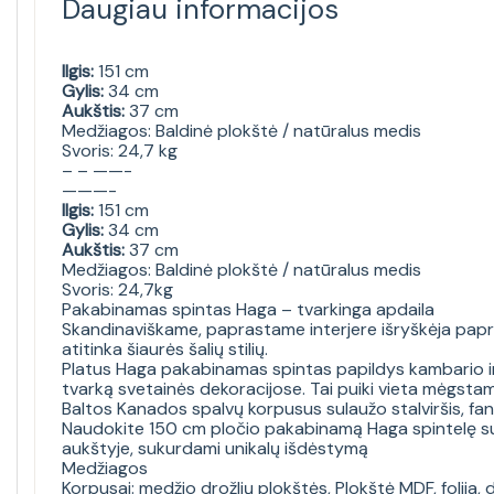
Daugiau informacijos
Ilgis:
151 cm
Gylis:
34 cm
Aukštis:
37 cm
Medžiagos: Baldinė plokštė / natūralus medis
Svoris: 24,7 kg
– – ——-
———-
Ilgis:
151 cm
Gylis:
34 cm
Aukštis:
37 cm
Medžiagos: Baldinė plokštė / natūralus medis
Svoris: 24,7kg
Pakabinamas spintas Haga – tvarkinga apdaila
Skandinaviškame, paprastame interjere išryškėja papr
atitinka šiaurės šalių stilių.
Platus Haga pakabinamas spintas papildys kambario in
tvarką svetainės dekoracijose. Tai puiki vieta mėgs
Baltos Kanados spalvų korpusus sulaužo stalviršis, fane
Naudokite 150 cm pločio pakabinamą Haga spintelę su R
aukštyje, sukurdami unikalų išdėstymą
Medžiagos
Korpusai: medžio drožlių plokštės, Plokštė MDF, folija,