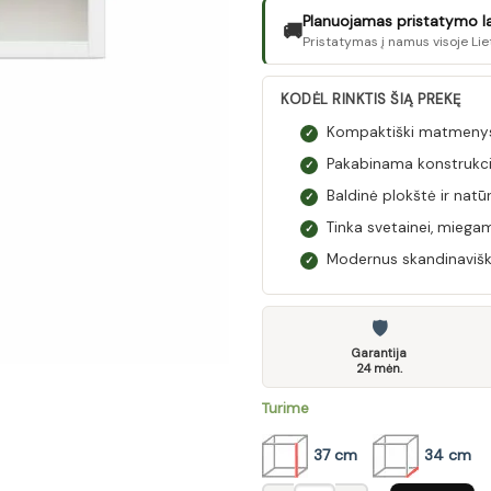
Planuojamas pristatymo laik
🚚
Pristatymas į namus visoje Lie
KODĖL RINKTIS ŠIĄ PREKĘ
Kompaktiški matmenys:
✓
Pakabinama konstrukcij
✓
Baldinė plokštė ir natū
✓
Tinka svetainei, miega
✓
Modernus skandinaviškas s
✓
🛡
Garantija
24 mėn.
Turime
37 cm
34 cm