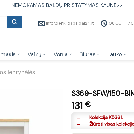
NEMOKAMAS BALDŲ PRISTATYMAS KAUNE>>
info@lenkijosbaldai24.lt
08:00 - 17:
amasis
Vaikų
Vonia
Biuras
Lauko
os lentynėlės
S369-SFW/150-BIM
131
€
Kolekcija K5361.
Žiūrėti visas kolekcij