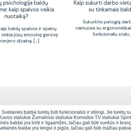
ų psichologija baldų
Kaip sukurti darbo vie
me: kaip spalvos veikia
su tinkamais bald
nuotaiką?
Sukurkite patogią dar
namuose su ergonomiškais
kaip baldų spalvos ir spalvų
funkcionaliu stalu. [
a veikia jūsų emocinę gerovę
interjero dizainą. [...]
 Svetainės baldai turėtų būti funkcionalūs ir stilingi. Jie turėtų s
 Kavos staliukai Žurnaliniai staliukai Komodos TV staliukai Spi
ės baldai yra tvirti ir ilgaamžės, tačiau gali būti sunkūs ir bran
vetainės baldai yra lengvi ir pigūs, tačiau gali būti mažiau patva