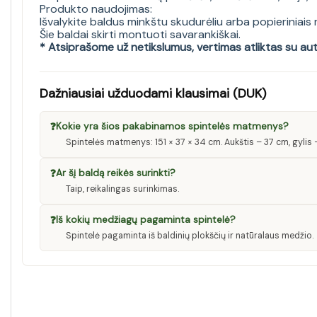
Produkto naudojimas:
Išvalykite baldus minkštu skudurėliu arba popieriniais
Šie baldai skirti montuoti savarankiškai.
* Atsiprašome už netikslumus, vertimas atliktas su au
Dažniausiai užduodami klausimai (DUK)
❓
Kokie yra šios pakabinamos spintelės matmenys?
Spintelės matmenys: 151 × 37 × 34 cm. Aukštis – 37 cm, gylis 
❓
Ar šį baldą reikės surinkti?
Taip, reikalingas surinkimas.
❓
Iš kokių medžiagų pagaminta spintelė?
Spintelė pagaminta iš baldinių plokščių ir natūralaus medžio.