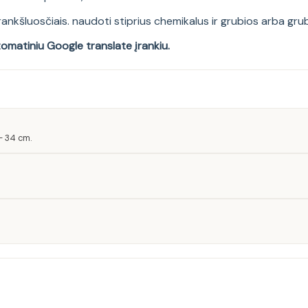
 rankšluosčiais. naudoti stiprius chemikalus ir grubios arba g
tomatiniu Google translate įrankiu.
– 34 cm.