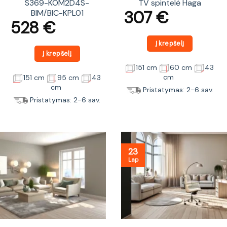
S369-KOM2D4S-
TV spintelė Haga
307
€
BIM/BIC-KPL01
528
€
Į krepšelį
Į krepšelį
151 cm
60 cm
43
cm
151 cm
95 cm
43
cm
Pristatymas: 2-6 sav.
Pristatymas: 2-6 sav.
23
Lap