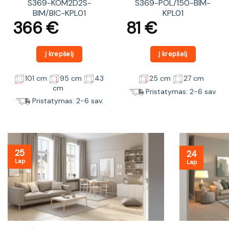
S369-KOM2D2S-
S369-POL/150-BIM-
BIM/BIC-KPL01
KPL01
366
€
81
€
Į krepšelį
Į krepšelį
101 cm
95 cm
43
25 cm
27 cm
cm
Pristatymas: 2-6 sav.
Pristatymas: 2-6 sav.
25
24
Lap
Lap