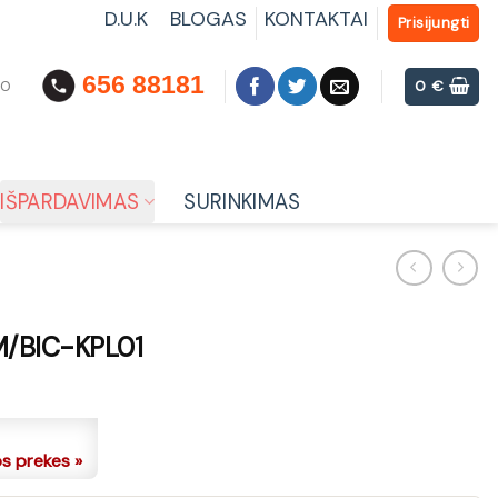
D.U.K
BLOGAS
KONTAKTAI
Prisijungti
656 88181
00
0
€
IŠPARDAVIMAS
SURINKIMAS
/BIC-KPL01
os prekes »