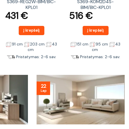
S369-REG2W-BIM/BIC-
S369-KOM2D4S-
KPL01
BIM/BIC-KPL01
431
€
516
€
Į krepšelį
Į krepšelį
91 cm
203 cm
43
151 cm
95 cm
43
cm
cm
Pristatymas: 2-6 sav.
Pristatymas: 2-6 sav.
22
Lap