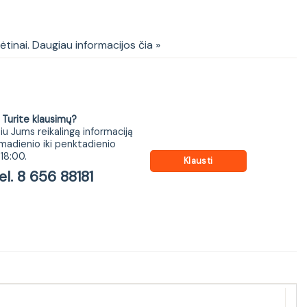
50-BIM/BIC-KPL01
kėtinai. Daugiau informacijos čia »
ite klausimų?
iu Jums reikalingą informaciją
madienio iki penktadienio
18:00.
Klausti
 8 656 88181