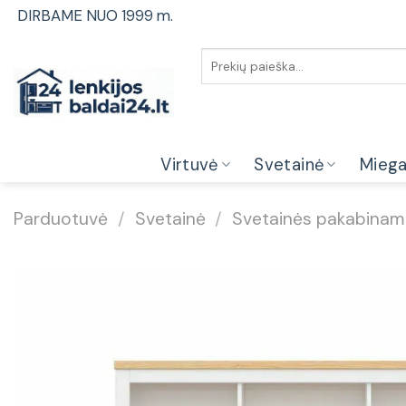
Skip
DIRBAME NUO 1999 m.
to
content
Ieškoti:
Virtuvė
Svetainė
Mieg
Parduotuvė
/
Svetainė
/
Svetainės pakabinam