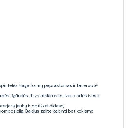
 spintelės Haga formų paprastumas ir faneruotė
ės figūrėlės. Trys atskiros erdvės padės įvesti
s
erjerą jaukų ir optiškai didesnį
ompoziciją. Baldus galite kabinti bet kokiame