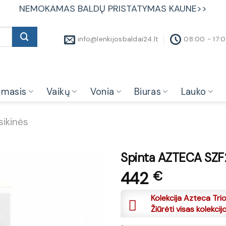
NEMOKAMAS BALDŲ PRISTATYMAS KAUNE>>
info@lenkijosbaldai24.lt
08:00 - 17:
amasis
Vaikų
Vonia
Biuras
Lauko
sikinės
Spinta AZTECA SZF2
442
€
Kolekcija Azteca Trio
Žiūrėti visas kolekcij