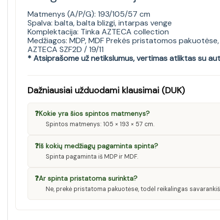
Matmenys (A/P/G): 193/105/57 cm
Spalva: balta, balta blizgi, intarpas venge
Komplektacija: Tinka AZTECA collection
Medžiagos: MDP, MDF Prekės pristatomos pakuotėse, 
AZTECA SZF2D / 19/11
* Atsiprašome už netikslumus, vertimas atliktas su au
Dažniausiai užduodami klausimai (DUK)
❓
Kokie yra šios spintos matmenys?
Spintos matmenys: 105 × 193 × 57 cm.
❓
Iš kokių medžiagų pagaminta spinta?
Spinta pagaminta iš MDP ir MDF.
❓
Ar spinta pristatoma surinkta?
Ne, prekė pristatoma pakuotėse, todėl reikalingas savarankiš