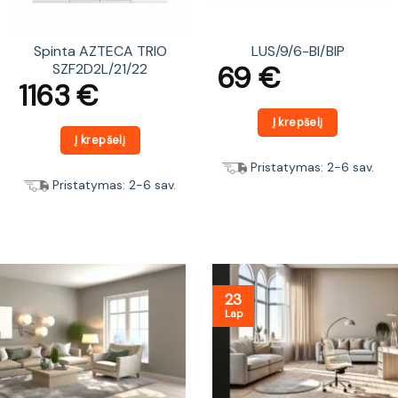
Spinta AZTECA TRIO
LUS/9/6-BI/BIP
69
€
SZF2D2L/21/22
1163
€
Į krepšelį
Į krepšelį
Pristatymas: 2-6 sav.
Pristatymas: 2-6 sav.
23
Lap