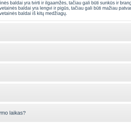
ės baldai yra tvirti ir ilgaamžės, tačiau gali būti sunkūs ir bran
vetainės baldai yra lengvi ir pigūs, tačiau gali būti mažiau patva
svetainės baldai iš kitų medžiagų.
ymo laikas?