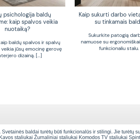
ų psichologija baldų
Kaip sukurti darbo vie
me: kaip spalvos veikia
su tinkamais bald
nuotaiką?
Sukurkite patogią dar
namuose su ergonomiškais
kaip baldų spalvos ir spalvų
funkcionaliu stalu. [
a veikia jūsų emocinę gerovę
interjero dizainą. [...]
 Svetainės baldai turėtų būti funkcionalūs ir stilingi. Jie turėtų s
 Kavos staliukai Žurnaliniai staliukai Komodos TV staliukai Spi