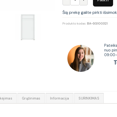
Šią prekę galite pirkti išsimo
Produkto kodas:
BA-SG100321
Tur
Pateiks
nuo pir
09:00-
Tel.
kėjimas
Grąžinimas
Informacija
SURINKIMAS