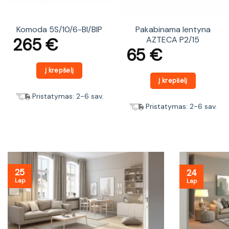
Komoda 5S/10/6-BI/BIP
Pakabinama lentyna
265
€
AZTECA P2/15
65
€
Į krepšelį
Į krepšelį
Pristatymas: 2-6 sav.
Pristatymas: 2-6 sav.
25
24
Lap
Lap