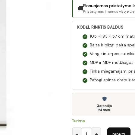
Planuojamas pristatymo laik
🚚
Pristatymas į namus visoje Lie
KODĖL RINKTIS BALDUS
105 × 193 × 57 cm mat
✓
Balta ir blizgi balta sp
✓
Venge intarpas suteikia 
✓
MDP ir MDF medžiagos už
✓
Tinka miegamajam, prie
✓
Patogi spinta drabužiam
✓
🛡
Garantija
24 mėn.
Turime
produkto kiekis: Spinta AZTEC
PIRKTI