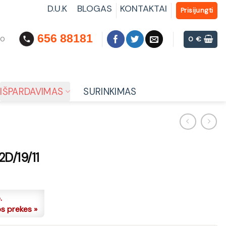
D.U.K
BLOGAS
KONTAKTAI
Prisijungti
656 88181
00
0
€
IŠPARDAVIMAS
SURINKIMAS
D/19/11
.
os prekes »