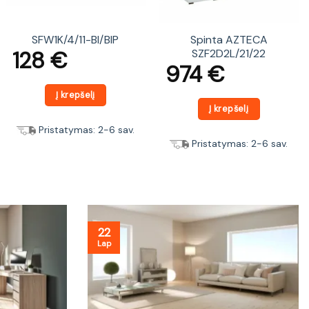
SFW1K/4/11-BI/BIP
Spinta AZTECA
128
€
SZF2D2L/21/22
974
€
Į krepšelį
Į krepšelį
Pristatymas: 2-6 sav.
Pristatymas: 2-6 sav.
22
Lap