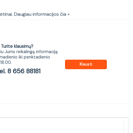
kėtinai. Daugiau informacijos čia »
ite klausimų?
iu Jums reikalingą informaciją
madienio iki penktadienio
18:00.
Klausti
 8 656 88181