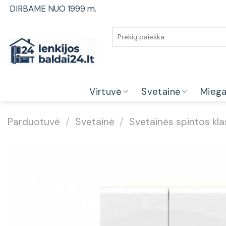
Skip
DIRBAME NUO 1999 m.
to
content
Ieškoti:
Virtuvė
Svetainė
Mieg
Parduotuvė
/
Svetainė
/
Svetainės spintos kla