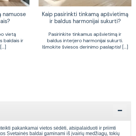
tą namuose
Kaip pasirinkti tinkamą apšvietimą
ais?
ir baldus harmonijai sukurti?
bo vietą
Pasirinkite tinkamus apšvietimą ir
 baldais ir
baldus interjero harmonijai sukurti.
...]
Išmokite šviesos derinimo paslaptis! [...]
uteikti pakankamai vietos sėdėti, atsipalaiduoti ir priimti
ntos Svetainės baldai gaminami iš įvairių medžiagų, tokių