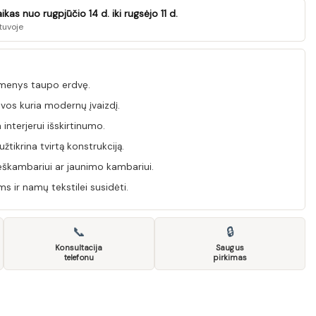
as nuo rugpjūčio 14 d. iki rugsėjo 11 d.
tuvoje
menys taupo erdvę.
alvos kuria modernų įvaizdį.
interjerui išskirtinumo.
tikrina tvirtą konstrukciją.
škambariui ar jaunimo kambariui.
s ir namų tekstilei susidėti.
📞
🔒
Konsultacija
Saugus
telefonu
pirkimas
A SZF2D/19/11