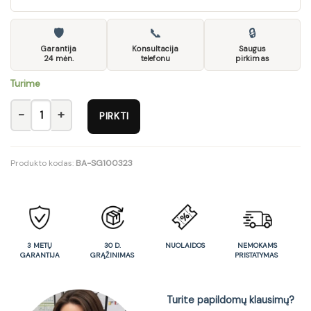
🛡
📞
🔒
Garantija
Konsultacija
Saugus
24 mėn.
telefonu
pirkimas
Turime
produkto kiekis: Spinta AZTECA SZF3D/21/18
PIRKTI
Produkto kodas:
BA-SG100323
3 METŲ
30 D.
NUOLAIDOS
NEMOKAMS
GARANTIJA
GRĄŽINIMAS
PRISTATYMAS
Turite papildomų klausimų?