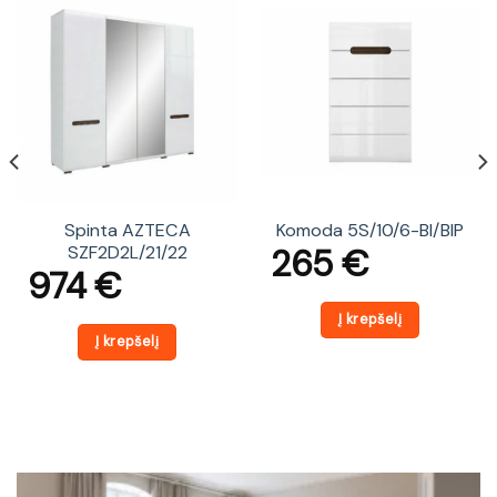
Spinta AZTECA
Komoda 5S/10/6-BI/BIP
265
€
SZF2D2L/21/22
974
€
Į krepšelį
Į krepšelį