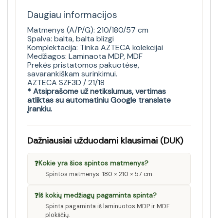
Daugiau informacijos
Matmenys (A/P/G): 210/180/57 cm
Spalva: balta, balta blizgi
Komplektacija: Tinka AZTECA kolekcijai
Medžiagos: Laminaota MDP, MDF
Prekės pristatomos pakuotėse,
savarankiškam surinkimui.
AZTECA SZF3D / 21/18
* Atsiprašome už netikslumus, vertimas
atliktas su automatiniu Google translate
įrankiu.
Dažniausiai užduodami klausimai (DUK)
❓
Kokie yra šios spintos matmenys?
Spintos matmenys: 180 × 210 × 57 cm.
❓
Iš kokių medžiagų pagaminta spinta?
Spinta pagaminta iš laminuotos MDP ir MDF
plokščių.