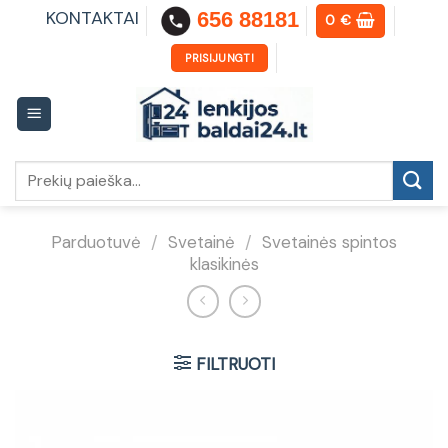
Skip
KONTAKTAI
656 88181
0
€
to
content
PRISIJUNGTI
Ieškoti:
Parduotuvė
/
Svetainė
/
Svetainės spintos
klasikinės
FILTRUOTI