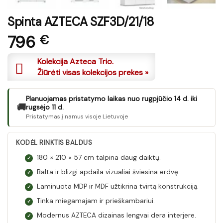
Spinta AZTECA SZF3D/21/18
796
€
Kolekcija Azteca Trio.
Žiūrėti visas kolekcijos prekes »
Planuojamas pristatymo laikas nuo rugpjūčio 14 d. iki
🚚
rugsėjo 11 d.
Pristatymas į namus visoje Lietuvoje
KODĖL RINKTIS BALDUS
180 × 210 × 57 cm talpina daug daiktų.
✓
Balta ir blizgi apdaila vizualiai šviesina erdvę.
✓
Laminuota MDP ir MDF užtikrina tvirtą konstrukciją.
✓
Tinka miegamajam ir prieškambariui.
✓
Modernus AZTECA dizainas lengvai dera interjere.
✓