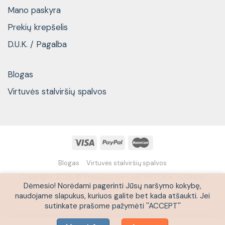
Mano paskyra
Prekių krepšelis
D.U.K. / Pagalba
Blogas
Virtuvės stalviršių spalvos
Blogas
Virtuvės stalviršių spalvos
Copyright 2026 © Kopijuoti be UAB''KETORA'' sutikimo
Dėmesio! Norėdami pagerinti Jūsų naršymo kokybę,
draudžiama
naudojame slapukus, kuriuos galite bet kada atšaukti. Jei
sutinkate prašome pažymėti ''ACCEPT''