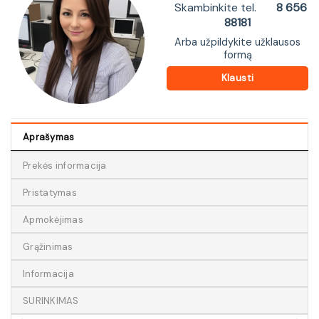
Skambinkite tel.
8 656
88181
Arba užpildykite užklausos
formą
Klausti
Aprašymas
Prekės informacija
Pristatymas
Apmokėjimas
Grąžinimas
Informacija
SURINKIMAS